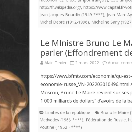
http://fr.wikipedia.org/
,
https://www.capital.fr/vo
Jean-Jacques Bourdin (1949-****)
,
Jean-Marc Ay
Michel Debré (1912-1996)
,
Micheline Sany (1927
Le MInistre Bruno Le Ma
parler (Effondrement de
Alain Texier
2 mars 2022
Aucun comm
https://www.bfmtv.com/economie/qu-est-
economie-russe_VN-202203010496.html A
Moscou, Bruno Le Maire revient sur ses p
1 000 milliards de dollars” d’avoirs de la
Limites de la république
Bruno le Maire (
Medvedev (196(- ****)
,
Fédération de Russie
,
h
Poutine ( 1952 - ****)