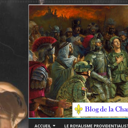
/*************************************************
ACCUEIL
LE ROYALISME PROVIDENTIALIS