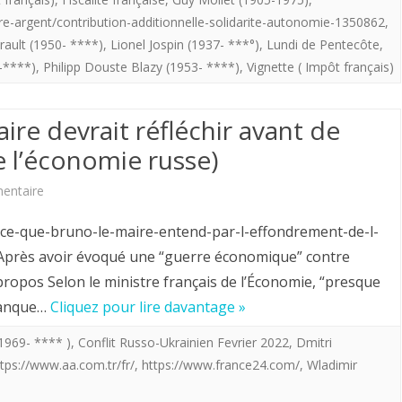
est
tre-argent/contribution-additionnelle-solidarite-autonomie-1350862
,
!
rault (1950- ****)
,
Lionel Jospin (1937- ***°)
,
Lundi de Pentecôte
,
De
-****)
,
Philipp Douste Blazy (1953- ****)
,
Vignette ( Impôt français)
1956
ire devrait réfléchir avant de
à
 l’économie russe)
nos
jours
sur
entaire
:
Le
ce-que-bruno-le-maire-entend-par-l-effondrement-de-l-
64
MInistre
près avoir évoqué une “guerre économique” contre
ropos Selon le ministre français de l’Économie, “presque
ans
Bruno
 banque…
Cliquez pour lire davantage »
d’imagination
Le
1969- **** )
,
Conflit Russo-Ukrainien Fevrier 2022
,
Dmitri
fiscale…
Maire
ttps://www.aa.com.tr/fr/
,
https://www.france24.com/
,
Wladimir
et
devrait