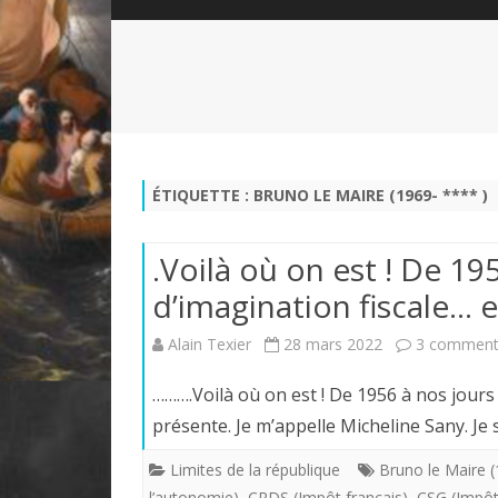
QUI SOMMES-NOUS?
ABÉCÉDAIRE DE LA CHARTE
LE FONDATEUR DE LA CHARTE
QUESTIONS/RÉPONSES
HISTORIQUE DES RENCONTRES
DÉVOTION AU SACRÉ-COEUR
L
NOUS SOUTENIR
LE ROYALISME RÉGENTISME
ÉTIQUETTE :
BRUNO LE MAIRE (1969- **** )
QUIÉTISME?
.Voilà où on est ! De 19
d’imagination fiscale…
Alain Texier
28 mars 2022
3 comment
……….Voilà où on est ! De 1956 à nos jour
présente. Je m’appelle Micheline Sany. Je
Limites de la république
Bruno le Maire (
l’autonomie)
,
CRDS (Impôt français)
,
CSG (Impôt