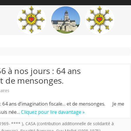
content
THÉME
AUTEUR
’ÉTENDARD
56 à nos jours : 64 ans
 et de mensonges.
sur
aires
.Voilà
s : 64 ans d’imagination fiscale… et de mensonges. Je me
où
 suis née…
Cliquez pour lire davantage »
on
1969- **** )
,
CASA (contribution additionnelle de solidarité à
 français)
,
Fiscalité française
,
Guy Mollet (1905-1975)
,