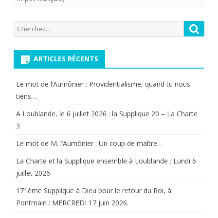
ans
Recherche
Reche
d’imaginat
pour:
fiscale…
ARTICLES RÉCENTS
et
de
Le mot de l’Aumônier : Providentialisme, quand tu nous
tiens…
mensonge
A Loublande, le 6 juillet 2026 : la Supplique 20 – La Charte
3
Le mot de M. l’Aumônier : Un coup de maître…
La Charte et la Supplique ensemble à Loublande : Lundi 6
juillet 2026
171ème Supplique à Dieu pour le retour du Roi, à
Pontmain : MERCREDI 17 juin 2026.