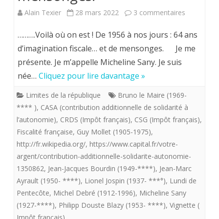
sur
Alain Texier
28 mars 2022
3 commentaires
successives
.Voilà
d’impôts.
……….Voilà où on est ! De 1956 à nos jours : 64 ans
où
d’imagination fiscale… et de mensonges. Je me
présente. Je m’appelle Micheline Sany. Je suis
on
née…
Cliquez pour lire davantage »
est
Limites de la république
Bruno le Maire (1969-
!
**** )
,
CASA (contribution additionnelle de solidarité à
De
l’autonomie)
,
CRDS (Impôt français)
,
CSG (Impôt français)
,
Fiscalité française
,
Guy Mollet (1905-1975)
,
1956
http://fr.wikipedia.org/
,
https://www.capital.fr/votre-
à
argent/contribution-additionnelle-solidarite-autonomie-
nos
1350862
,
Jean-Jacques Bourdin (1949-****)
,
Jean-Marc
Ayrault (1950- ****)
,
Lionel Jospin (1937- ***°)
,
Lundi de
jours
Pentecôte
,
Michel Debré (1912-1996)
,
Micheline Sany
:
(1927-****)
,
Philipp Douste Blazy (1953- ****)
,
Vignette (
Impôt français)
64