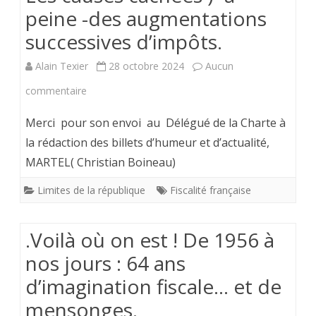
peine -des augmentations
successives d’impôts.
Alain Texier
28 octobre 2024
Aucun
sur
commentaire
Les
Merci pour son envoi au Délégué de la Charte à
causes
la rédaction des billets d’humeur et d’actualité,
MARTEL( Christian Boineau)
cachées
)-
Limites de la république
Fiscalité française
a
.Voilà où on est ! De 1956 à
peine
nos jours : 64 ans
-
d’imagination fiscale… et de
des
mensonges.
augmentations