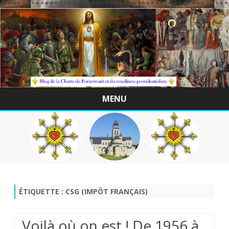
/*************************************************
MENU
Skip
to
content
ÉTIQUETTE :
CSG (IMPÔT FRANÇAIS)
.Voilà où on est ! De 1956 à