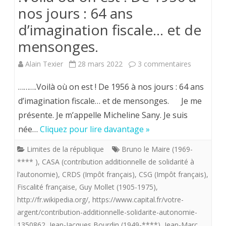
nos jours : 64 ans
d’imagination fiscale… et de
mensonges.
sur
Alain Texier
28 mars 2022
3 commentaires
.Voilà
……….Voilà où on est ! De 1956 à nos jours : 64 ans
où
d’imagination fiscale… et de mensonges. Je me
présente. Je m’appelle Micheline Sany. Je suis
on
née…
Cliquez pour lire davantage »
est
Limites de la république
Bruno le Maire (1969-
!
**** )
,
CASA (contribution additionnelle de solidarité à
De
l’autonomie)
,
CRDS (Impôt français)
,
CSG (Impôt français)
,
Fiscalité française
,
Guy Mollet (1905-1975)
,
1956
http://fr.wikipedia.org/
,
https://www.capital.fr/votre-
à
argent/contribution-additionnelle-solidarite-autonomie-
nos
1350862
,
Jean-Jacques Bourdin (1949-****)
,
Jean-Marc