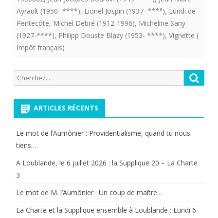
Ayrault (1950- ****)
,
Lionel Jospin (1937- ***°)
,
Lundi de
jours
Pentecôte
,
Michel Debré (1912-1996)
,
Micheline Sany
:
(1927-****)
,
Philipp Douste Blazy (1953- ****)
,
Vignette (
Impôt français)
64
ans
Recherche
Reche
d’imaginat
pour:
fiscale…
ARTICLES RÉCENTS
et
de
Le mot de l’Aumônier : Providentialisme, quand tu nous
tiens…
mensonge
A Loublande, le 6 juillet 2026 : la Supplique 20 – La Charte
3
Le mot de M. l’Aumônier : Un coup de maître…
La Charte et la Supplique ensemble à Loublande : Lundi 6