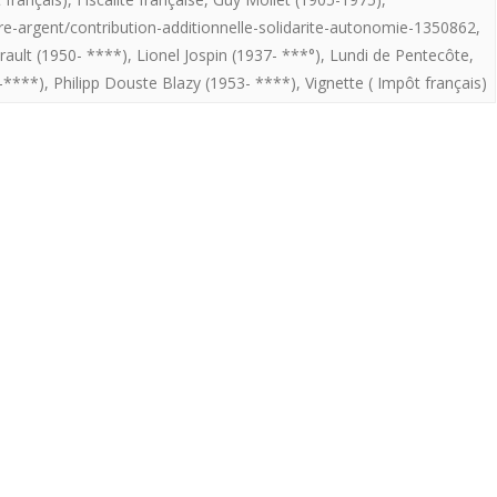
est
tre-argent/contribution-additionnelle-solidarite-autonomie-1350862
,
!
rault (1950- ****)
,
Lionel Jospin (1937- ***°)
,
Lundi de Pentecôte
,
De
-****)
,
Philipp Douste Blazy (1953- ****)
,
Vignette ( Impôt français)
1956
à
nos
jours
:
64
ans
d’imagination
fiscale…
et