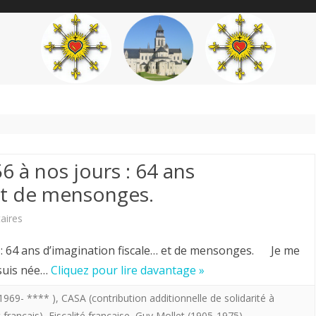
content
THÉME
AUTEUR
’ÉTENDARD
56 à nos jours : 64 ans
 et de mensonges.
sur
aires
.Voilà
s : 64 ans d’imagination fiscale… et de mensonges. Je me
où
 suis née…
Cliquez pour lire davantage »
on
1969- **** )
,
CASA (contribution additionnelle de solidarité à
 français)
,
Fiscalité française
,
Guy Mollet (1905-1975)
,