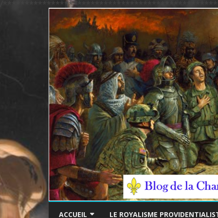
/*************************************************
ACCUEIL
LE ROYALISME PROVIDENTIALIS