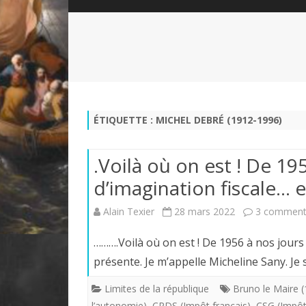
QUI SOMMES-NOUS?
ABÉCÉDAIRE DE LA CHARTE
LE FONDATEUR DE LA CHARTE
QUESTIONS/RÉPONSES
HISTORIQUE DES RENCONTRES
DÉVOTION AU SACRÉ-COEUR
L
NOUS SOUTENIR
LE ROYALISME RÉGENTISME
ÉTIQUETTE :
MICHEL DEBRÉ (1912-1996)
QUIÉTISME?
.Voilà où on est ! De 19
d’imagination fiscale…
Alain Texier
28 mars 2022
3 comment
……….Voilà où on est ! De 1956 à nos jour
présente. Je m’appelle Micheline Sany. Je
Limites de la république
Bruno le Maire (
l’autonomie)
,
CRDS (Impôt français)
,
CSG (Impôt