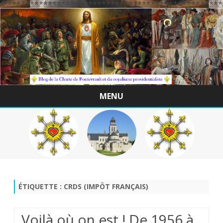
/*************************************************
MENU
Skip
to
content
ÉTIQUETTE :
CRDS (IMPÔT FRANÇAIS)
.Voilà où on est ! De 1956 à