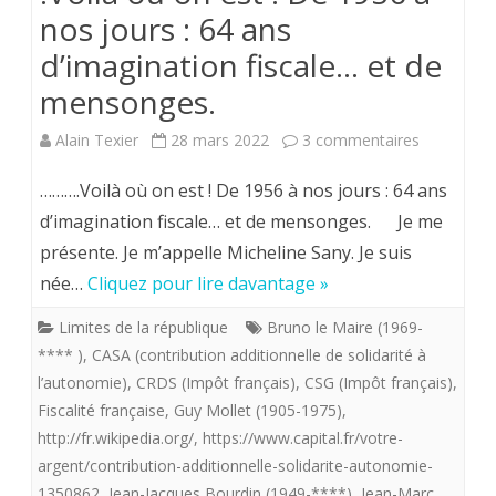
nos jours : 64 ans
d’imagination fiscale… et de
mensonges.
sur
Alain Texier
28 mars 2022
3 commentaires
.Voilà
……….Voilà où on est ! De 1956 à nos jours : 64 ans
où
d’imagination fiscale… et de mensonges. Je me
présente. Je m’appelle Micheline Sany. Je suis
on
née…
Cliquez pour lire davantage »
est
Limites de la république
Bruno le Maire (1969-
!
**** )
,
CASA (contribution additionnelle de solidarité à
De
l’autonomie)
,
CRDS (Impôt français)
,
CSG (Impôt français)
,
Fiscalité française
,
Guy Mollet (1905-1975)
,
1956
http://fr.wikipedia.org/
,
https://www.capital.fr/votre-
à
argent/contribution-additionnelle-solidarite-autonomie-
nos
1350862
,
Jean-Jacques Bourdin (1949-****)
,
Jean-Marc