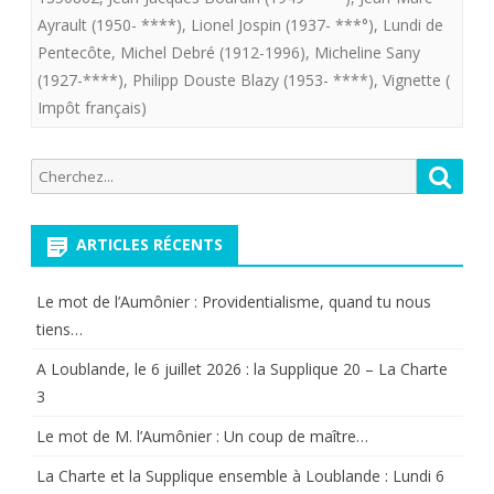
Ayrault (1950- ****)
,
Lionel Jospin (1937- ***°)
,
Lundi de
jours
Pentecôte
,
Michel Debré (1912-1996)
,
Micheline Sany
:
(1927-****)
,
Philipp Douste Blazy (1953- ****)
,
Vignette (
Impôt français)
64
ans
Recherche
Reche
d’imaginat
pour:
fiscale…
ARTICLES RÉCENTS
et
de
Le mot de l’Aumônier : Providentialisme, quand tu nous
tiens…
mensonge
A Loublande, le 6 juillet 2026 : la Supplique 20 – La Charte
3
Le mot de M. l’Aumônier : Un coup de maître…
La Charte et la Supplique ensemble à Loublande : Lundi 6