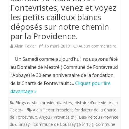
Fontevristes, venez et voyez
les petits cailloux blancs
déposés sur notre chemin
par la Providence.
sur
Alain Texier
16 mars 2019
Aucun commentaire
Samed
Un Samedi comme aujourd’hui nous avons fêté
16
au Domaine de Mestré ( Commune de Fontevraud
l’Abbaye) le 30 éme anniversaire de la fondation
Mars
de la Charte de Fontevrault :…
Cliquez pour lire
2019
davantage »
.
Blogs et sites providentialistes
,
Histoire d'une vie -Alain
Fontev
Texier-
Alain Texier Président fondateur de la Charte
venez
de Fontevrault
,
Anjou ( Province d' )
,
Bas-Poitou (Province
du)
,
Brizay - Commune de Coussay ( 86110 )
,
Commune
et