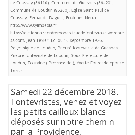
de Coussay (86110)
,
Commune de Guesnes (86420)
,
voyez
Commune de Loudun (86200)
,
Eglise Saint-Paul de
Coussay
,
Fernande Daguet
,
Foulques Nerra
,
les
http://www.sylmpedia.fr
,
petits
https://dictionnaireordremonastiquedefontevraud.wordpre
caillou
ss.com
,
Jean Texier
,
Loi du 10 septembre 1926
,
Polyclinique de Loudun
,
Prieuré fontevriste de Guesnes
,
blancs
Prieuré fontevriste de Loudun
,
Sous-Préfecture de
dépos
Loudun
,
Touraine ( Province de )
,
Yvette Fourcade épouse
Texier
sur
notre
Samedi 22 décembre 2018.
chemi
Fontevristes, venez et voyez
par
les petits cailloux blancs
la
déposés sur notre chemin
Provid
par la Providence.