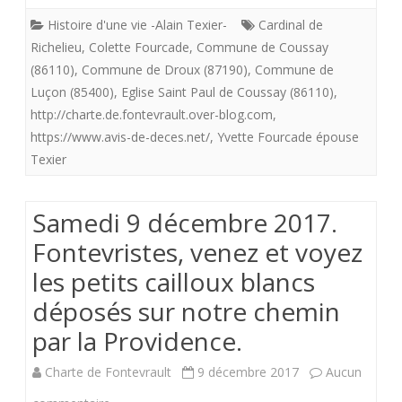
Fontevristes,
Histoire d'une vie -Alain Texier-
Cardinal de
venez
Richelieu
,
Colette Fourcade
,
Commune de Coussay
et
(86110)
,
Commune de Droux (87190)
,
Commune de
Luçon (85400)
,
Eglise Saint Paul de Coussay (86110)
,
voyez
http://charte.de.fontevrault.over-blog.com
,
les
https://www.avis-de-deces.net/
,
Yvette Fourcade épouse
Texier
petits
cailloux
Samedi 9 décembre 2017.
blancs
Fontevristes, venez et voyez
déposés
les petits cailloux blancs
sur
déposés sur notre chemin
notre
par la Providence.
chemin
Charte de Fontevrault
9 décembre 2017
Aucun
par