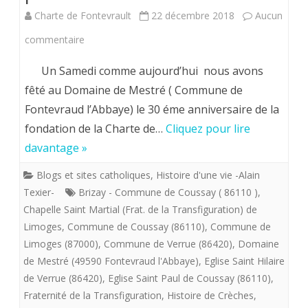
Charte de Fontevrault
22 décembre 2018
Aucun
sur
commentaire
Samedi
Un Samedi comme aujourd’hui nous avons
22
fêté au Domaine de Mestré ( Commune de
Fontevraud l’Abbaye) le 30 éme anniversaire de la
décembre
fondation de la Charte de…
Cliquez pour lire
2018.
davantage »
Fontevristes,
Blogs et sites catholiques
,
Histoire d'une vie -Alain
venez
Texier-
Brizay - Commune de Coussay ( 86110 )
,
et
Chapelle Saint Martial (Frat. de la Transfiguration) de
Limoges
,
Commune de Coussay (86110)
,
Commune de
voyez
Limoges (87000)
,
Commune de Verrue (86420)
,
Domaine
les
de Mestré (49590 Fontevraud l'Abbaye)
,
Eglise Saint Hilaire
de Verrue (86420)
,
Eglise Saint Paul de Coussay (86110)
,
petits
Fraternité de la Transfiguration
,
Histoire de Crèches
,
cailloux