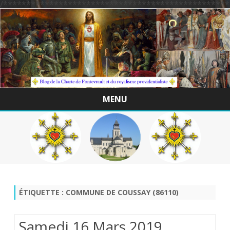
/*************************************************
MENU
Skip
to
content
ÉTIQUETTE :
COMMUNE DE COUSSAY (86110)
Samedi 16 Mars 2019 .