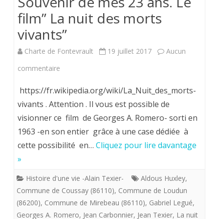
Souvenir de mes 23 ans. Le
déposés
film” La nuit des morts
sur
vivants”
notre
Charte de Fontevrault
19 juillet 2017
Aucun
chemin
sur
commentaire
par
En
la
https://fr.wikipedia.org/wiki/La_Nuit_des_morts-
hommage
vivants . Attention . Il vous est possible de
Providence.
visionner ce film de Georges A. Romero- sorti en
à
1963 -en son entier grâce à une case dédiée à
mon
cette possibilité en…
Cliquez pour lire davantage
Père.
»
Souvenir
Histoire d'une vie -Alain Texier-
Aldous Huxley
,
de
Commune de Coussay (86110)
,
Commune de Loudun
(86200)
,
Commune de Mirebeau (86110)
,
Gabriel Legué
,
mes
Georges A. Romero
,
Jean Carbonnier
,
Jean Texier
,
La nuit