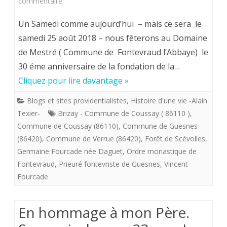
sur
commentaire
la
Samedi
Un Samedi comme aujourd’hui – mais ce sera le
Providence.
9
samedi 25 août 2018 – nous fêterons au Domaine
de Mestré ( Commune de Fontevraud l’Abbaye) le
décembre
30 éme anniversaire de la fondation de la…
2017.
Cliquez pour lire davantage »
Fontevristes,
Blogs et sites providentialistes
,
Histoire d'une vie -Alain
venez
Texier-
Brizay - Commune de Coussay ( 86110 )
,
et
Commune de Coussay (86110)
,
Commune de Guesnes
(86420)
,
Commune de Verrue (86420)
,
Forêt de Scévolles
,
voyez
Germaine Fourcade née Daguet
,
Ordre monastique de
les
Fontevraud
,
Prieuré fontevriste de Guesnes
,
Vincent
Fourcade
petits
cailloux
En hommage à mon Père.
blancs