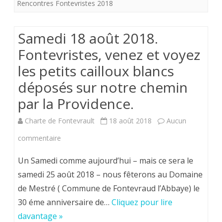
Rencontres Fontevristes 2018
blancs
déposés
Samedi 18 août 2018.
sur
Fontevristes, venez et voyez
les petits cailloux blancs
notre
déposés sur notre chemin
chemin
par la Providence.
par
la
Charte de Fontevrault
18 août 2018
Aucun
Providence.
sur
commentaire
Samedi
Un Samedi comme aujourd’hui – mais ce sera le
18
samedi 25 août 2018 – nous fêterons au Domaine
de Mestré ( Commune de Fontevraud l’Abbaye) le
août
30 éme anniversaire de…
Cliquez pour lire
2018.
davantage »