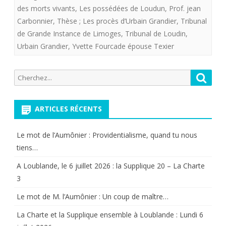
23
des morts vivants
,
Les possédées de Loudun
,
Prof. jean
ans.
Carbonnier
,
Thèse ; Les procès d’Urbain Grandier
,
Tribunal
de Grande Instance de Limoges
,
Tribunal de Loudin
,
Le
Urbain Grandier
,
Yvette Fourcade épouse Texier
film”
La
Recherche
Reche
pour:
nuit
ARTICLES RÉCENTS
des
morts
Le mot de l’Aumônier : Providentialisme, quand tu nous
vivants”
tiens…
A Loublande, le 6 juillet 2026 : la Supplique 20 – La Charte
3
Le mot de M. l’Aumônier : Un coup de maître…
La Charte et la Supplique ensemble à Loublande : Lundi 6