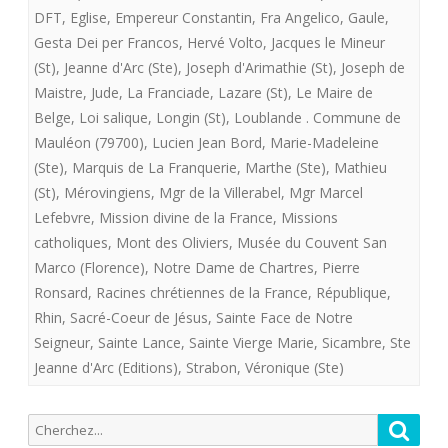
DFT
,
Eglise
,
Empereur Constantin
,
Fra Angelico
,
Gaule
,
Gesta Dei per Francos
,
Hervé Volto
,
Jacques le Mineur
(St)
,
Jeanne d'Arc (Ste)
,
Joseph d'Arimathie (St)
,
Joseph de
Maistre
,
Jude
,
La Franciade
,
Lazare (St)
,
Le Maire de
Belge
,
Loi salique
,
Longin (St)
,
Loublande . Commune de
Mauléon (79700)
,
Lucien Jean Bord
,
Marie-Madeleine
(Ste)
,
Marquis de La Franquerie
,
Marthe (Ste)
,
Mathieu
(St)
,
Mérovingiens
,
Mgr de la Villerabel
,
Mgr Marcel
Lefebvre
,
Mission divine de la France
,
Missions
catholiques
,
Mont des Oliviers
,
Musée du Couvent San
Marco (Florence)
,
Notre Dame de Chartres
,
Pierre
Ronsard
,
Racines chrétiennes de la France
,
République
,
Rhin
,
Sacré-Coeur de Jésus
,
Sainte Face de Notre
Seigneur
,
Sainte Lance
,
Sainte Vierge Marie
,
Sicambre
,
Ste
Jeanne d'Arc (Editions)
,
Strabon
,
Véronique (Ste)
Recherche
Reche