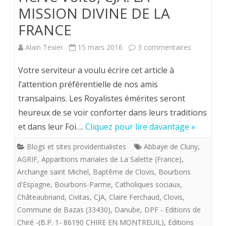
MISSION DIVINE DE LA
FRANCE
sur
Alain Texier
15 mars 2016
3 commentaires
Hervé
Votre serviteur a voulu écrire cet article à
Volto,
l’attention préférentielle de nos amis
transalpains. Les Royalistes émérites seront
CJA.
heureux de se voir conforter dans leurs traditions
LA
et dans leur Foi….
Cliquez pour lire davantage »
MISSION
Blogs et sites providentialistes
Abbaye de Cluny
,
DIVINE
AGRIF
,
Apparitions mariales de La Salette (France)
,
DE
Archange saint Michel
,
Baptême de Clovis
,
Bourbons
d'Espagne
,
Bourbons-Parme
,
Catholiques sociaux
,
LA
Châteaubriand
,
Civitas
,
CJA
,
Claire Ferchaud
,
Clovis
,
FRANCE
Commune de Bazas (33430)
,
Danube
,
DPF - Editions de
Chiré -(B.P. 1- 86190 CHIRE EN MONTREUIL)
,
Editions