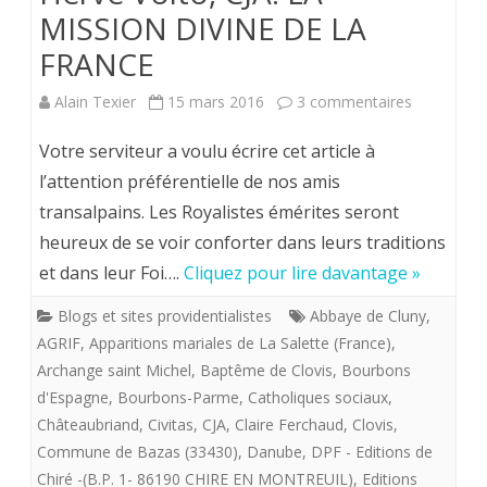
MISSION DIVINE DE LA
FRANCE
sur
Alain Texier
15 mars 2016
3 commentaires
Hervé
Votre serviteur a voulu écrire cet article à
Volto,
l’attention préférentielle de nos amis
transalpains. Les Royalistes émérites seront
CJA.
heureux de se voir conforter dans leurs traditions
LA
et dans leur Foi….
Cliquez pour lire davantage »
MISSION
Blogs et sites providentialistes
Abbaye de Cluny
,
DIVINE
AGRIF
,
Apparitions mariales de La Salette (France)
,
DE
Archange saint Michel
,
Baptême de Clovis
,
Bourbons
d'Espagne
,
Bourbons-Parme
,
Catholiques sociaux
,
LA
Châteaubriand
,
Civitas
,
CJA
,
Claire Ferchaud
,
Clovis
,
FRANCE
Commune de Bazas (33430)
,
Danube
,
DPF - Editions de
Chiré -(B.P. 1- 86190 CHIRE EN MONTREUIL)
,
Editions