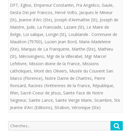
DFT
,
Eglise
,
Empereur Constantin
,
Fra Angelico
,
Gaule
,
Gesta Dei per Francos
,
Hervé Volto
,
Jacques le Mineur
(St)
,
Jeanne d'Arc (Ste)
,
Joseph d'Arimathie (St)
,
Joseph de
Maistre
,
Jude
,
La Franciade
,
Lazare (St)
,
Le Maire de
Belge
,
Loi salique
,
Longin (St)
,
Loublande . Commune de
Mauléon (79700)
,
Lucien Jean Bord
,
Marie-Madeleine
(Ste)
,
Marquis de La Franquerie
,
Marthe (Ste)
,
Mathieu
(St)
,
Mérovingiens
,
Mgr de la Villerabel
,
Mgr Marcel
Lefebvre
,
Mission divine de la France
,
Missions
catholiques
,
Mont des Oliviers
,
Musée du Couvent San
Marco (Florence)
,
Notre Dame de Chartres
,
Pierre
Ronsard
,
Racines chrétiennes de la France
,
République
,
Rhin
,
Sacré-Coeur de Jésus
,
Sainte Face de Notre
Seigneur
,
Sainte Lance
,
Sainte Vierge Marie
,
Sicambre
,
Ste
Jeanne d'Arc (Editions)
,
Strabon
,
Véronique (Ste)
Recherche
Reche