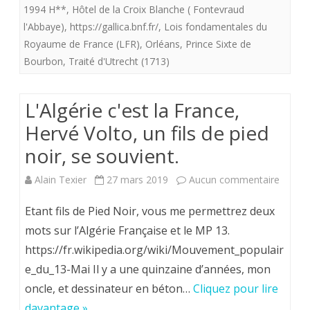
1994 H**
,
Hôtel de la Croix Blanche ( Fontevraud
l'Abbaye)
,
https://gallica.bnf.fr/
,
Lois fondamentales du
Royaume de France (LFR)
,
Orléans
,
Prince Sixte de
Bourbon
,
Traité d'Utrecht (1713)
L'Algérie c'est la France,
Hervé Volto, un fils de pied
noir, se souvient.
sur
Alain Texier
27 mars 2019
Aucun commentaire
L'Algér
Etant fils de Pied Noir, vous me permettrez deux
c'est
mots sur l’Algérie Française et le MP 13.
https://fr.wikipedia.org/wiki/Mouvement_populair
la
e_du_13-Mai Il y a une quinzaine d’années, mon
France
oncle, et dessinateur en béton…
Cliquez pour lire
Hervé
davantage »