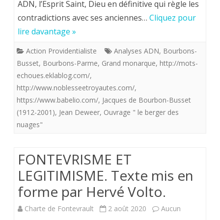
ADN, l’Esprit Saint, Dieu en définitive qui règle les
le
contradictions avec ses anciennes…
Cliquez pour
Roi
lire davantage »
”
Action Providentialiste
Analyses ADN
,
Bourbons-
plante
Busset
,
Bourbons-Parme
,
Grand monarque
,
http://mots-
médicinale”
echoues.eklablog.com/
,
http://www.noblesseetroyautes.com/
,
pour
https://www.babelio.com/
,
Jacques de Bourbon-Busset
notre
(1912-2001)
,
Jean Deweer
,
Ouvrage " le berger des
nuages"
temps
peut
FONTEVRISME ET
se
LEGITIMISME. Texte mis en
monter
forme par Hervé Volto.
trés
Charte de Fontevrault
2 août 2020
Aucun
discret