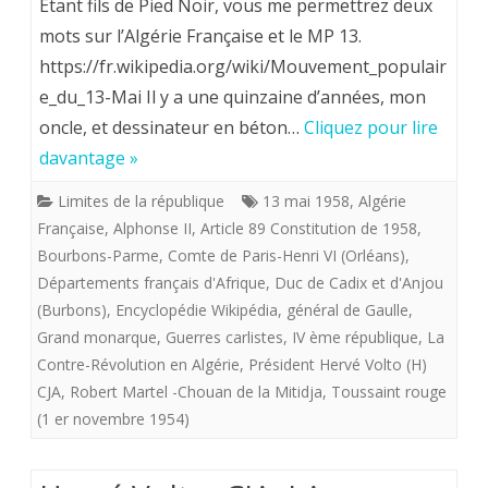
Etant fils de Pied Noir, vous me permettrez deux
c’est
mots sur l’Algérie Française et le MP 13.
https://fr.wikipedia.org/wiki/Mouvement_populair
la
e_du_13-Mai Il y a une quinzaine d’années, mon
France,
oncle, et dessinateur en béton…
Cliquez pour lire
Hervé
davantage »
Volto,
Limites de la république
13 mai 1958
,
Algérie
un
Française
,
Alphonse II
,
Article 89 Constitution de 1958
,
Bourbons-Parme
,
Comte de Paris-Henri VI (Orléans)
,
fils
Départements français d'Afrique
,
Duc de Cadix et d'Anjou
de
(Burbons)
,
Encyclopédie Wikipédia
,
général de Gaulle
,
pied
Grand monarque
,
Guerres carlistes
,
IV ème république
,
La
Contre-Révolution en Algérie
,
Président Hervé Volto (H)
noir,
CJA
,
Robert Martel -Chouan de la Mitidja
,
Toussaint rouge
se
(1 er novembre 1954)
souvient.