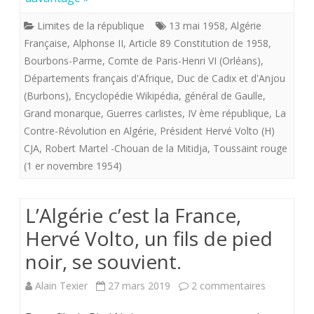
Volto,
Limites de la république
13 mai 1958
,
Algérie
un
Française
,
Alphonse II
,
Article 89 Constitution de 1958
,
Bourbons-Parme
,
Comte de Paris-Henri VI (Orléans)
,
fils
Départements français d'Afrique
,
Duc de Cadix et d'Anjou
de
(Burbons)
,
Encyclopédie Wikipédia
,
général de Gaulle
,
pied
Grand monarque
,
Guerres carlistes
,
IV ème république
,
La
Contre-Révolution en Algérie
,
Président Hervé Volto (H)
noir,
CJA
,
Robert Martel -Chouan de la Mitidja
,
Toussaint rouge
se
(1 er novembre 1954)
souvie
L’Algérie c’est la France,
Hervé Volto, un fils de pied
noir, se souvient.
sur
Alain Texier
27 mars 2019
2 commentaires
L’Algérie