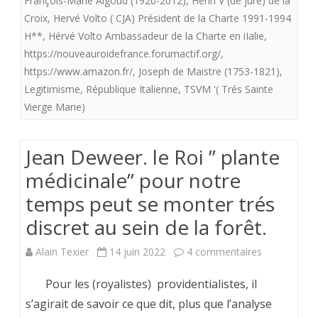
François-Marie Algoud (1920-2012)
,
Henri V (de jure) de la
Croix
,
Hervé Volto ( CJA) Président de la Charte 1991-1994
H**
,
Hérvé Volto Ambassadeur de la Charte en iIalie
,
https://nouveauroidefrance.forumactif.org/
,
https://www.amazon.fr/
,
Joseph de Maistre (1753-1821)
,
Legitimisme
,
République Italienne
,
TSVM '( Trés Sainte
Vierge Marie)
Jean Deweer. le Roi ” plante
médicinale” pour notre
temps peut se monter trés
discret au sein de la forêt.
sur
Alain Texier
14 juin 2022
4 commentaires
Jean
Pour les (royalistes) providentialistes, il
Deweer.
s’agirait de savoir ce que dit, plus que l’analyse