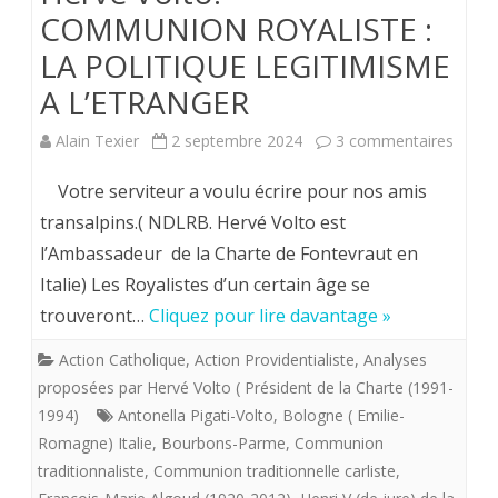
COMMUNION ROYALISTE :
LA POLITIQUE LEGITIMISME
A L’ETRANGER
sur
Alain Texier
2 septembre 2024
3 commentaires
Hervé
Votre serviteur a voulu écrire pour nos amis
Volto.
transalpins.( NDLRB. Hervé Volto est
l’Ambassadeur de la Charte de Fontevraut en
COMM
Italie) Les Royalistes d’un certain âge se
:
trouveront…
Cliquez pour lire davantage »
LA
Action Catholique
,
Action Providentialiste
,
Analyses
POLI
proposées par Hervé Volto ( Président de la Charte (1991-
LEGIT
1994)
Antonella Pigati-Volto
,
Bologne ( Emilie-
Romagne) Italie
,
Bourbons-Parme
,
Communion
A
traditionnaliste
,
Communion traditionnelle carliste
,
L’ET