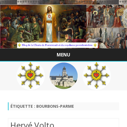
/*************************************************
MENU
Skip
to
content
ÉTIQUETTE :
BOURBONS-PARME
Hervé Volto.