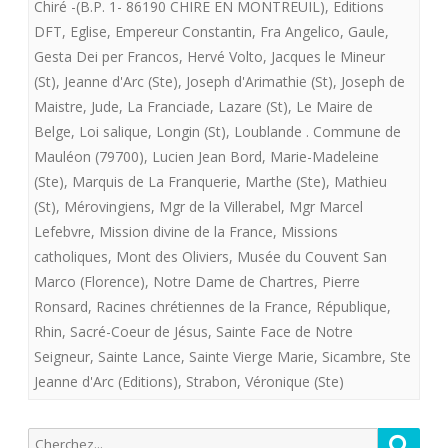
Chiré -(B.P. 1- 86190 CHIRE EN MONTREUIL)
,
Editions
DFT
,
Eglise
,
Empereur Constantin
,
Fra Angelico
,
Gaule
,
Gesta Dei per Francos
,
Hervé Volto
,
Jacques le Mineur
(St)
,
Jeanne d'Arc (Ste)
,
Joseph d'Arimathie (St)
,
Joseph de
Maistre
,
Jude
,
La Franciade
,
Lazare (St)
,
Le Maire de
Belge
,
Loi salique
,
Longin (St)
,
Loublande . Commune de
Mauléon (79700)
,
Lucien Jean Bord
,
Marie-Madeleine
(Ste)
,
Marquis de La Franquerie
,
Marthe (Ste)
,
Mathieu
(St)
,
Mérovingiens
,
Mgr de la Villerabel
,
Mgr Marcel
Lefebvre
,
Mission divine de la France
,
Missions
catholiques
,
Mont des Oliviers
,
Musée du Couvent San
Marco (Florence)
,
Notre Dame de Chartres
,
Pierre
Ronsard
,
Racines chrétiennes de la France
,
République
,
Rhin
,
Sacré-Coeur de Jésus
,
Sainte Face de Notre
Seigneur
,
Sainte Lance
,
Sainte Vierge Marie
,
Sicambre
,
Ste
Jeanne d'Arc (Editions)
,
Strabon
,
Véronique (Ste)
Recherche
Reche