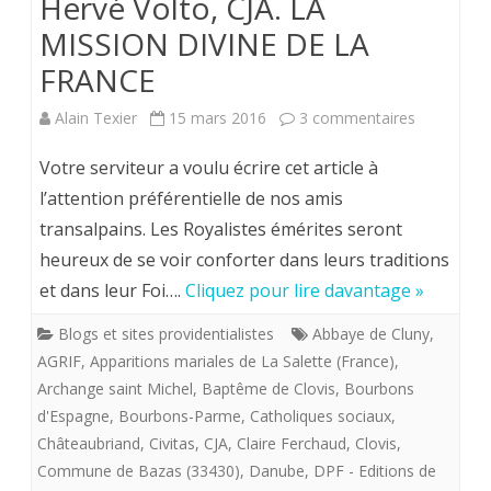
Hervé Volto, CJA. LA
MISSION DIVINE DE LA
FRANCE
sur
Alain Texier
15 mars 2016
3 commentaires
Hervé
Votre serviteur a voulu écrire cet article à
Volto,
l’attention préférentielle de nos amis
transalpains. Les Royalistes émérites seront
CJA.
heureux de se voir conforter dans leurs traditions
LA
et dans leur Foi….
Cliquez pour lire davantage »
MISSION
Blogs et sites providentialistes
Abbaye de Cluny
,
DIVINE
AGRIF
,
Apparitions mariales de La Salette (France)
,
DE
Archange saint Michel
,
Baptême de Clovis
,
Bourbons
d'Espagne
,
Bourbons-Parme
,
Catholiques sociaux
,
LA
Châteaubriand
,
Civitas
,
CJA
,
Claire Ferchaud
,
Clovis
,
FRANCE
Commune de Bazas (33430)
,
Danube
,
DPF - Editions de