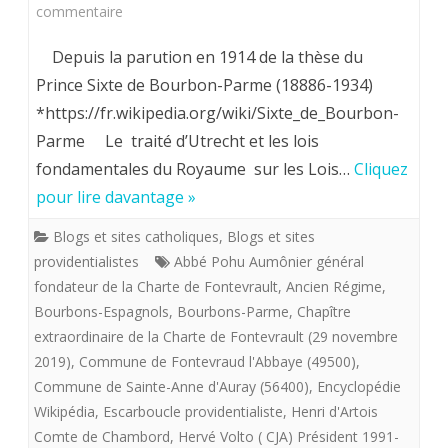
sur
commentaire
au
FONTEVRISME
sein
Depuis la parution en 1914 de la thèse du
ET
Prince Sixte de Bourbon-Parme (18886-1934)
de
*https://fr.wikipedia.org/wiki/Sixte_de_Bourbon-
LEGITIMISME.
la
Parme Le traité d’Utrecht et les lois
Texte
forêt.
fondamentales du Royaume sur les Lois…
Cliquez
mis
pour lire davantage »
en
Blogs et sites catholiques
,
Blogs et sites
forme
providentialistes
Abbé Pohu Aumônier général
fondateur de la Charte de Fontevrault
,
Ancien Régime
,
par
Bourbons-Espagnols
,
Bourbons-Parme
,
Chapître
Hervé
extraordinaire de la Charte de Fontevrault (29 novembre
Volto.
2019)
,
Commune de Fontevraud l'Abbaye (49500)
,
Commune de Sainte-Anne d'Auray (56400)
,
Encyclopédie
Wikipédia
,
Escarboucle providentialiste
,
Henri d'Artois
Comte de Chambord
,
Hervé Volto ( CJA) Président 1991-