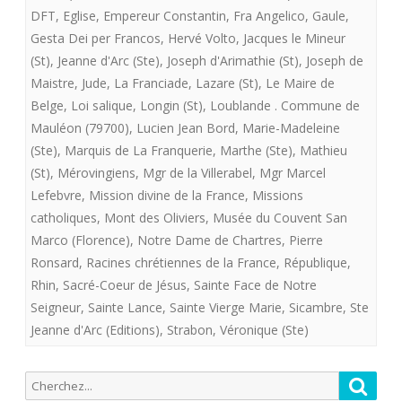
DFT
,
Eglise
,
Empereur Constantin
,
Fra Angelico
,
Gaule
,
Gesta Dei per Francos
,
Hervé Volto
,
Jacques le Mineur
(St)
,
Jeanne d'Arc (Ste)
,
Joseph d'Arimathie (St)
,
Joseph de
Maistre
,
Jude
,
La Franciade
,
Lazare (St)
,
Le Maire de
Belge
,
Loi salique
,
Longin (St)
,
Loublande . Commune de
Mauléon (79700)
,
Lucien Jean Bord
,
Marie-Madeleine
(Ste)
,
Marquis de La Franquerie
,
Marthe (Ste)
,
Mathieu
(St)
,
Mérovingiens
,
Mgr de la Villerabel
,
Mgr Marcel
Lefebvre
,
Mission divine de la France
,
Missions
catholiques
,
Mont des Oliviers
,
Musée du Couvent San
Marco (Florence)
,
Notre Dame de Chartres
,
Pierre
Ronsard
,
Racines chrétiennes de la France
,
République
,
Rhin
,
Sacré-Coeur de Jésus
,
Sainte Face de Notre
Seigneur
,
Sainte Lance
,
Sainte Vierge Marie
,
Sicambre
,
Ste
Jeanne d'Arc (Editions)
,
Strabon
,
Véronique (Ste)
Recherche
Reche