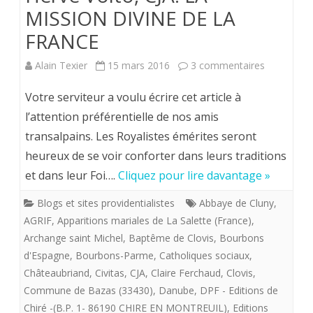
MISSION DIVINE DE LA
FRANCE
sur
Alain Texier
15 mars 2016
3 commentaires
Hervé
Votre serviteur a voulu écrire cet article à
Volto,
l’attention préférentielle de nos amis
transalpains. Les Royalistes émérites seront
CJA.
heureux de se voir conforter dans leurs traditions
LA
et dans leur Foi….
Cliquez pour lire davantage »
MISSION
Blogs et sites providentialistes
Abbaye de Cluny
,
DIVINE
AGRIF
,
Apparitions mariales de La Salette (France)
,
DE
Archange saint Michel
,
Baptême de Clovis
,
Bourbons
d'Espagne
,
Bourbons-Parme
,
Catholiques sociaux
,
LA
Châteaubriand
,
Civitas
,
CJA
,
Claire Ferchaud
,
Clovis
,
FRANCE
Commune de Bazas (33430)
,
Danube
,
DPF - Editions de
Chiré -(B.P. 1- 86190 CHIRE EN MONTREUIL)
,
Editions