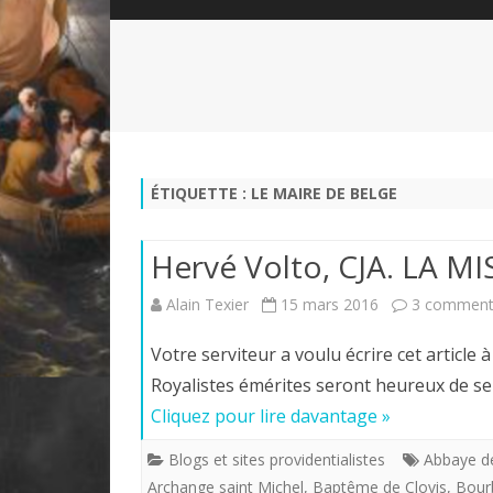
QUI SOMMES-NOUS?
ABÉCÉDAIRE DE LA CHARTE
LE FONDATEUR DE LA CHARTE
QUESTIONS/RÉPONSES
HISTORIQUE DES RENCONTRES
DÉVOTION AU SACRÉ-COEUR
L
NOUS SOUTENIR
LE ROYALISME RÉGENTISME
ÉTIQUETTE :
LE MAIRE DE BELGE
QUIÉTISME?
Hervé Volto, CJA. LA 
Alain Texier
15 mars 2016
3 comment
Votre serviteur a voulu écrire cet article 
Royalistes émérites seront heureux de se 
Cliquez pour lire davantage »
Blogs et sites providentialistes
Abbaye d
Archange saint Michel
,
Baptême de Clovis
,
Bour