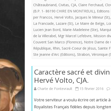
Châteaubriand
,
Civitas
,
CJA
,
Claire Ferchaud
,
Clo
(B.P. 1- 86190 CHIRE EN MONTREUIL)
,
Editions
per Francos
,
Hervé Volto
,
Jacques le Mineur (St)
La Franciade
,
Lazare (St)
,
Le Maire de Belge
,
Loi
Lucien Jean Bord
,
Marie-Madeleine (Ste)
,
Marqui
de la Villerabel
,
Mgr Marcel Lefebvre
,
Mission div
Couvent San Marco (Florence)
,
Notre Dame de 
République
,
Rhin
,
Sacré-Coeur de Jésus
,
Sainte 
Ste Jeanne d'Arc (Editions)
,
Strabon
,
Véronique (
Caractère sacré et divin
Hervé Volto, CJA.
Charte de Fontevrault
15 février 2016
Votre serviteur a voulu écrire cet article 
Royalistes Français fidèles depuis longte