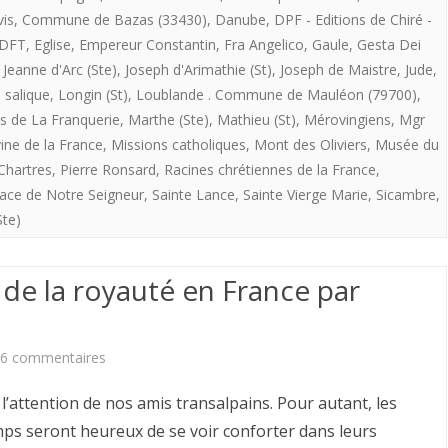
MISSION
vis
,
Commune de Bazas (33430)
,
Danube
,
DPF - Editions de Chiré -
DIVINE
 DFT
,
Eglise
,
Empereur Constantin
,
Fra Angelico
,
Gaule
,
Gesta Dei
,
Jeanne d'Arc (Ste)
,
Joseph d'Arimathie (St)
,
Joseph de Maistre
,
Jude
,
DE
 salique
,
Longin (St)
,
Loublande . Commune de Mauléon (79700)
,
LA
s de La Franquerie
,
Marthe (Ste)
,
Mathieu (St)
,
Mérovingiens
,
Mgr
FRANCE
ine de la France
,
Missions catholiques
,
Mont des Oliviers
,
Musée du
Chartres
,
Pierre Ronsard
,
Racines chrétiennes de la France
,
Face de Notre Seigneur
,
Sainte Lance
,
Sainte Vierge Marie
,
Sicambre
,
Ste)
 de la royauté en France par
sur
6 commentaires
Caractère
à l’attention de nos amis transalpains. Pour autant, les
sacré
mps seront heureux de se voir conforter dans leurs