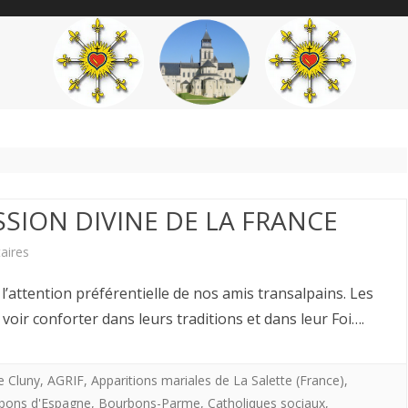
content
THÉME
AUTEUR
’ÉTENDARD
MISSION DIVINE DE LA FRANCE
sur
aires
Hervé
à l’attention préférentielle de nos amis transalpains. Les
Volto,
voir conforter dans leurs traditions et dans leur Foi….
CJA.
LA
e Cluny
,
AGRIF
,
Apparitions mariales de La Salette (France)
,
bons d'Espagne
,
Bourbons-Parme
,
Catholiques sociaux
,