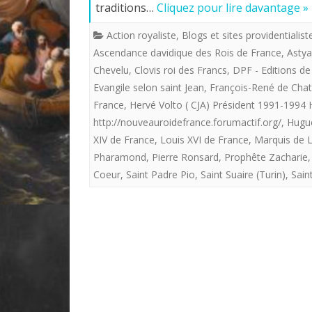
traditions…
Cliquez pour lire davantage »
Action royaliste
,
Blogs et sites providentialist
Ascendance davidique des Rois de France
,
Asty
Chevelu
,
Clovis roi des Francs
,
DPF - Editions d
Evangile selon saint Jean
,
François-René de Cha
France
,
Hervé Volto ( CJA) Président 1991-1994
http://nouveauroidefrance.forumactif.org/
,
Hugu
XIV de France
,
Louis XVI de France
,
Marquis de L
Pharamond
,
Pierre Ronsard
,
Prophête Zacharie
Coeur
,
Saint Padre Pio
,
Saint Suaire (Turin)
,
Sain