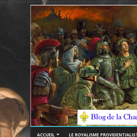
/*************************************************
ACCUEIL
LE ROYALISME PROVIDENTIALIS