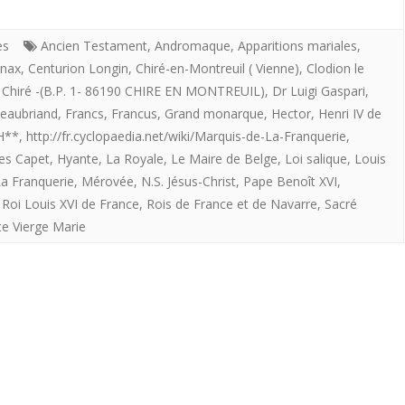
et
divin
es
Ancien Testament
,
Andromaque
,
Apparitions mariales
,
anax
,
Centurion Longin
,
Chiré-en-Montreuil ( Vienne)
,
Clodion le
de
e Chiré -(B.P. 1- 86190 CHIRE EN MONTREUIL)
,
Dr Luigi Gaspari
,
la
teaubriand
,
Francs
,
Francus
,
Grand monarque
,
Hector
,
Henri IV de
 H**
,
http://fr.cyclopaedia.net/wiki/Marquis-de-La-Franquerie
,
royauté
es Capet
,
Hyante
,
La Royale
,
Le Maire de Belge
,
Loi salique
,
Louis
en
a Franquerie
,
Mérovée
,
N.S. Jésus-Christ
,
Pape Benoît XVI
,
France
,
Roi Louis XVI de France
,
Rois de France et de Navarre
,
Sacré
te Vierge Marie
par
Hervé
Volto,
CJA.