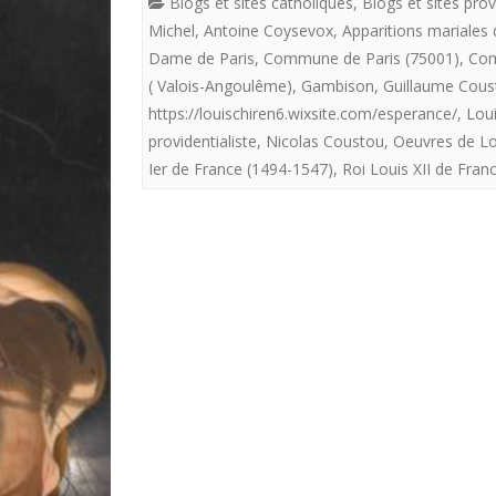
Blogs et sites catholiques
,
Blogs et sites prov
Michel
,
Antoine Coysevox
,
Apparitions mariales 
Dame de Paris
,
Commune de Paris (75001)
,
Com
( Valois-Angoulême)
,
Gambison
,
Guillaume Cous
https://louischiren6.wixsite.com/esperance/
,
Loui
providentialiste
,
Nicolas Coustou
,
Oeuvres de Lou
Ier de France (1494-1547)
,
Roi Louis XII de Fran