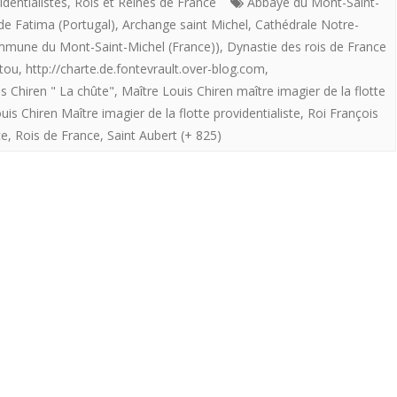
imagier
identialistes
,
Rois et Reines de France
Abbaye du Mont-Saint-
de Fatima (Portugal)
,
Archange saint Michel
,
Cathédrale Notre-
de
mune du Mont-Saint-Michel (France))
,
Dynastie des rois de France
la
tou
,
http://charte.de.fontevrault.over-blog.com
,
s Chiren " La chûte"
,
Maître Louis Chiren maître imagier de la flotte
«
is Chiren Maître imagier de la flotte providentialiste
,
Roi François
flotte
ce
,
Rois de France
,
Saint Aubert (+ 825)
providentialiste”
offre
aux
royalistes
:
”
2021
.La