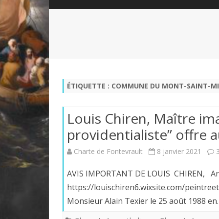
QUI SOMMES-NOUS?
ABÉCÉDAIRE DE LA CHARTE
LE FONDATEUR DE LA CHARTE
QUESTIONS/RÉPONSES
HISTORIQUE DES RENCONTRES
DÉVOTION AU SACRÉ-COEUR
L
NOUS SOUTENIR
LE ROYALISME RÉGENTISME
ÉTIQUETTE :
COMMUNE DU MONT-SAINT-MIC
QUIÉTISME?
Louis Chiren, Maître ima
providentialiste” offre a
Charte de Fontevrault
8 janvier 2021
AVIS IMPORTANT DE LOUIS CHIREN, Artiste
https://louischiren6.wixsite.com/peintr
Monsieur Alain Texier le 25 août 1988 e