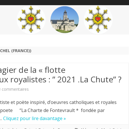
content
THÉME
AUTEUR
’ÉTENDARD
HEL (FRANCE))
gier de la « flotte
ux royalistes : ” 2021 .La Chute” ?
sur
3 commentaires
Louis
 et poète inspiré, d’oeuvres catholiques et royales
Chiren,
eetpoete “La Charte de Fontevrault * fondée par
n…
Cliquez pour lire davantage »
Maître