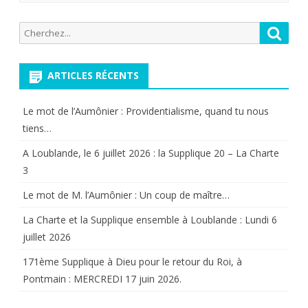
comportement
militant.
Recherche
Reche
pour:
ARTICLES RÉCENTS
Le mot de l’Aumônier : Providentialisme, quand tu nous
tiens…
A Loublande, le 6 juillet 2026 : la Supplique 20 – La Charte
3
Le mot de M. l’Aumônier : Un coup de maître…
La Charte et la Supplique ensemble à Loublande : Lundi 6
juillet 2026
171ème Supplique à Dieu pour le retour du Roi, à
Pontmain : MERCREDI 17 juin 2026.