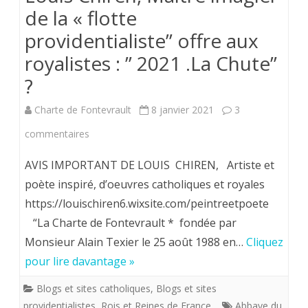
de la « flotte
providentialiste” offre aux
royalistes : ” 2021 .La Chute”
?
Charte de Fontevrault
8 janvier 2021
3
sur
commentaires
Louis
AVIS IMPORTANT DE LOUIS CHIREN, Artiste et
Chiren,
poète inspiré, d’oeuvres catholiques et royales
https://louischiren6.wixsite.com/peintreetpoete
Maître
“La Charte de Fontevrault * fondée par
imagier
Monsieur Alain Texier le 25 août 1988 en…
Cliquez
de
pour lire davantage »
la
Blogs et sites catholiques
,
Blogs et sites
«
providentialistes
,
Rois et Reines de France
Abbaye du