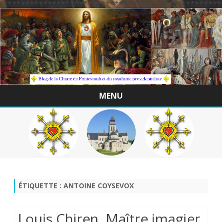
/*************************************************
MENU
Skip
to
content
ÉTIQUETTE :
ANTOINE COYSEVOX
Louis Chiren, Maître imagier