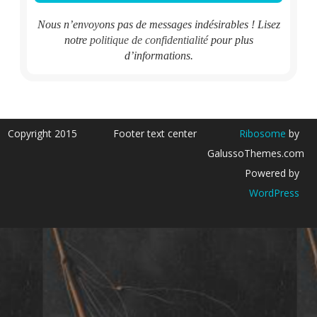
Nous n’envoyons pas de messages indésirables ! Lisez
notre
politique de confidentialité
pour plus
d’informations.
Copyright 2015
Footer text center
Ribosome
by
GalussoThemes.com
Powered by
WordPress