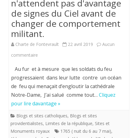
n'attendent pas d'avantage
de signes du Ciel avant de
changer de comportement
militant.
Charte de Fontevrault
22 avril 2019
Aucun
sur
commentaire
Incendie
Au fur et à mesure que les soldats du feu
de
progressaient dans leur lutte contre un océan
de feu qui menaçait d’engloutir la cathédrale
Notre-
Notre-Dame, J’ai salué comme tout…
Cliquez
Dame.
pour lire davantage »
Que
Blogs et sites catholiques
,
Blogs et sites
les
providentialistes
,
Limites de la république
,
Sites et
royalistes
Monuments royaux
1765 ( nuit du 6 au 7 mai)
,