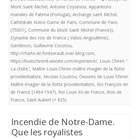
Mont-Saint-Michel
,
Antoine Coysevox
,
Apparitions
flotte
mariales de Fatima (Portugal)
,
Archange saint Michel
,
providentialiste”
Cathédrale Notre-Dame de Paris
,
Commune de Paris
offre
(75001)
,
Commune du Mont-Saint-Michel (France))
,
Dynastie des rois de France ( Valois-Angoulême)
,
aux
Gambison
,
Guillaume Coustou
,
royalistes
http://charte.de.fontevrault.over-blog.com
,
https://louischiren6.wixsite.com/esperance/
,
Louis Chiren "
:
La chûte"
,
Maître Louis Chiren maître imagier de la flotte
”
providentialiste
,
Nicolas Coustou
,
Oeuvres de Louis Chiren
2021
Maître imagier de la flotte providentialiste
,
Roi François Ier
de France (1494-1547)
,
Roi Louis XII de France
,
Rois de
.La
France
,
Saint Aubert (+ 825)
Chute”
?
Incendie de Notre-Dame.
Que les royalistes