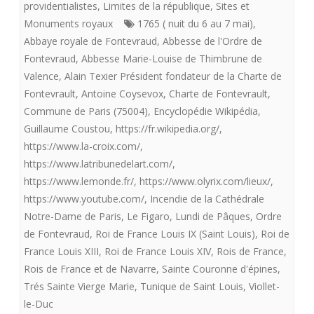
providentialistes
,
Limites de la république
,
Sites et
royalistes
Monuments royaux
1765 ( nuit du 6 au 7 mai)
,
Abbaye royale de Fontevraud
,
Abbesse de l'Ordre de
n’attendent
Fontevraud
,
Abbesse Marie-Louise de Thimbrune de
pas
Valence
,
Alain Texier Président fondateur de la Charte de
Fontevrault
,
Antoine Coysevox
,
Charte de Fontevrault
,
d’avantage
Commune de Paris (75004)
,
Encyclopédie Wikipédia
,
de
Guillaume Coustou
,
https://fr.wikipedia.org/
,
signes
https://www.la-croix.com/
,
https://www.latribunedelart.com/
,
du
https://www.lemonde.fr/
,
https://www.olyrix.com/lieux/
,
Ciel
https://www.youtube.com/
,
Incendie de la Cathédrale
Notre-Dame de Paris
,
Le Figaro
,
Lundi de Pâques
,
Ordre
avant
de Fontevraud
,
Roi de France Louis IX (Saint Louis)
,
Roi de
de
France Louis XIII
,
Roi de France Louis XIV
,
Rois de France
,
changer
Rois de France et de Navarre
,
Sainte Couronne d'épines
,
Trés Sainte Vierge Marie
,
Tunique de Saint Louis
,
Viollet-
de
le-Duc