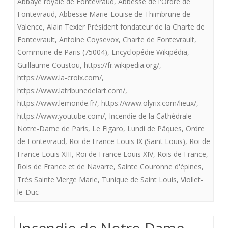
Abbaye royale de Fontevraud
,
Abbesse de l'Ordre de
n'attendent
Fontevraud
,
Abbesse Marie-Louise de Thimbrune de
pas
Valence
,
Alain Texier Président fondateur de la Charte de
Fontevrault
,
Antoine Coysevox
,
Charte de Fontevrault
,
d'avantage
Commune de Paris (75004)
,
Encyclopédie Wikipédia
,
de
Guillaume Coustou
,
https://fr.wikipedia.org/
,
signes
https://www.la-croix.com/
,
https://www.latribunedelart.com/
,
du
https://www.lemonde.fr/
,
https://www.olyrix.com/lieux/
,
Ciel
https://www.youtube.com/
,
Incendie de la Cathédrale
Notre-Dame de Paris
,
Le Figaro
,
Lundi de Pâques
,
Ordre
avant
de Fontevraud
,
Roi de France Louis IX (Saint Louis)
,
Roi de
de
France Louis XIII
,
Roi de France Louis XIV
,
Rois de France
,
changer
Rois de France et de Navarre
,
Sainte Couronne d'épines
,
Trés Sainte Vierge Marie
,
Tunique de Saint Louis
,
Viollet-
de
le-Duc
comportement
militant.