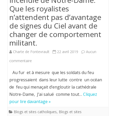
Incendie de Notre-Dame.
Que les royalistes
n’attendent pas d’avantage
de signes du Ciel avant de
changer de comportement
militant.
Charte de Fontevrault
22 avril 2019
Aucun
sur
commentaire
Incendie
Au fur et à mesure que les soldats du feu
de
progressaient dans leur lutte contre un océan
de feu qui menaçait d’engloutir la cathédrale
Notre-
Notre-Dame, J’ai salué comme tout…
Cliquez
Dame.
pour lire davantage »
Que
Blogs et sites catholiques
,
Blogs et sites
les