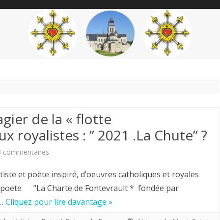
content
THÉME
AUTEUR
’ÉTENDARD
gier de la « flotte
ux royalistes : ” 2021 .La Chute” ?
sur
3 commentaires
Louis
 et poète inspiré, d’oeuvres catholiques et royales
Chiren,
eetpoete “La Charte de Fontevrault * fondée par
n…
Cliquez pour lire davantage »
Maître