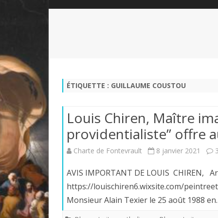
QUI SOMMES-NOUS?
ABÉCÉDAIRE DE LA CHARTE
LE FONDATEUR DE LA CHARTE
QUESTIONS/RÉPONSES
HISTORIQUE DES RENCONTRES
DÉVOTION AU SACRÉ-COEUR
L
NOUS SOUTENIR
LE ROYALISME RÉGENTISME
ÉTIQUETTE :
GUILLAUME COUSTOU
QUIÉTISME?
Louis Chiren, Maître ima
providentialiste” offre a
Charte de Fontevrault
8 janvier 2021
AVIS IMPORTANT DE LOUIS CHIREN, Artiste
https://louischiren6.wixsite.com/peintr
Monsieur Alain Texier le 25 août 1988 e