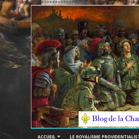
/*************************************************
ACCUEIL
LE ROYALISME PROVIDENTIALIS