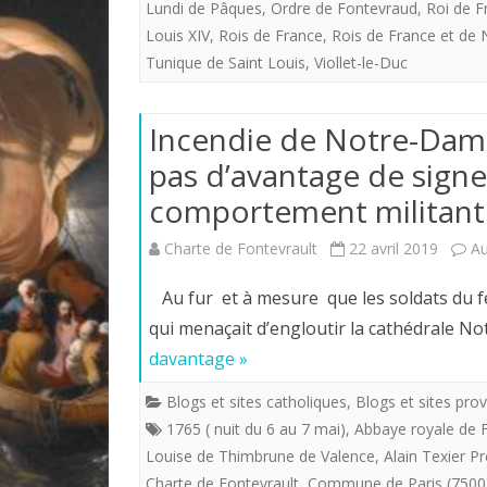
Lundi de Pâques
,
Ordre de Fontevraud
,
Roi de F
Louis XIV
,
Rois de France
,
Rois de France et de 
Tunique de Saint Louis
,
Viollet-le-Duc
Incendie de Notre-Dame
pas d’avantage de signe
comportement militant
Charte de Fontevrault
22 avril 2019
A
Au fur et à mesure que les soldats du f
qui menaçait d’engloutir la cathédrale 
davantage »
Blogs et sites catholiques
,
Blogs et sites prov
1765 ( nuit du 6 au 7 mai)
,
Abbaye royale de 
Louise de Thimbrune de Valence
,
Alain Texier P
Charte de Fontevrault
,
Commune de Paris (7500