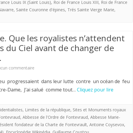
rance Louis IX (Saint Louis)
,
Roi de France Louis XIII
,
Roi de France
pas
Navarre
,
Sainte Couronne d'épines
,
Trés Sainte Vierge Marie
,
d'avantage
de
. Que les royalistes n’attendent
signes
s du Ciel avant de changer de
du
.
Ciel
sur
ucun commentaire
avant
Incendie
eu progressaient dans leur lutte contre un océan de feu
de
de
Notre-Dame, J’ai salué comme tout…
Cliquez pour lire
changer
Notre-
de
Dame.
identialistes
,
Limites de la république
,
Sites et Monuments royaux
comportement
Fontevraud
,
Abbesse de l'Ordre de Fontevraud
,
Abbesse Marie-
Que
militant.
résident fondateur de la Charte de Fontevrault
,
Antoine Coysevox
,
les
4)
,
Encyclopédie Wikipédia
,
Guillaume Coustou
,