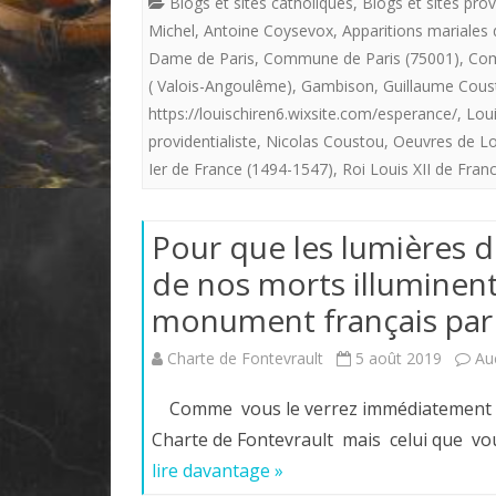
Blogs et sites catholiques
,
Blogs et sites prov
Michel
,
Antoine Coysevox
,
Apparitions mariales 
Dame de Paris
,
Commune de Paris (75001)
,
Com
( Valois-Angoulême)
,
Gambison
,
Guillaume Cous
https://louischiren6.wixsite.com/esperance/
,
Loui
providentialiste
,
Nicolas Coustou
,
Oeuvres de Lou
Ier de France (1494-1547)
,
Roi Louis XII de Fran
Pour que les lumières de
de nos morts illuminent
monument français par 
Charte de Fontevrault
5 août 2019
Au
Comme vous le verrez immédiatement ci-d
Charte de Fontevrault mais celui que vou
lire davantage »