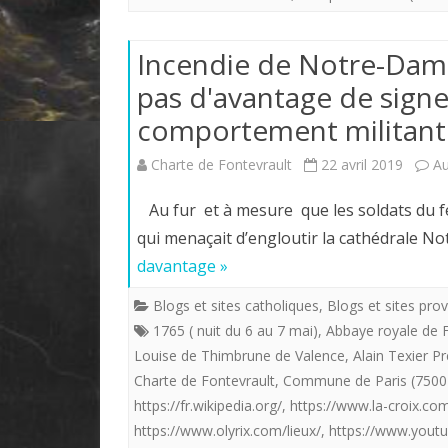
Incendie de Notre-Dame
pas d'avantage de signe
comportement militant
Charte de Fontevrault
22 avril 2019
A
Au fur et à mesure que les soldats du f
qui menaçait d’engloutir la cathédrale 
davantage »
Blogs et sites catholiques
,
Blogs et sites prov
1765 ( nuit du 6 au 7 mai)
,
Abbaye royale de 
Louise de Thimbrune de Valence
,
Alain Texier P
Charte de Fontevrault
,
Commune de Paris (7500
https://fr.wikipedia.org/
,
https://www.la-croix.co
https://www.olyrix.com/lieux/
,
https://www.yout