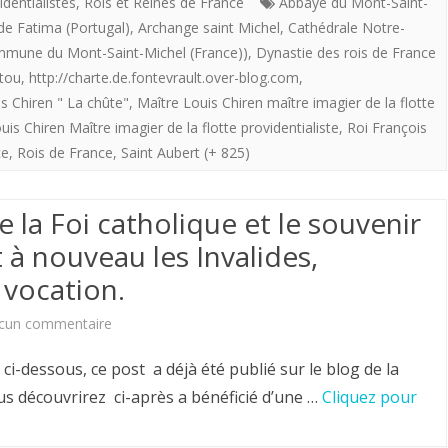
imagier
identialistes
,
Rois et Reines de France
Abbaye du Mont-Saint-
de Fatima (Portugal)
,
Archange saint Michel
,
Cathédrale Notre-
de
mune du Mont-Saint-Michel (France))
,
Dynastie des rois de France
la
tou
,
http://charte.de.fontevrault.over-blog.com
,
s Chiren " La chûte"
,
Maître Louis Chiren maître imagier de la flotte
«
is Chiren Maître imagier de la flotte providentialiste
,
Roi François
flotte
ce
,
Rois de France
,
Saint Aubert (+ 825)
providentialiste”
offre
 la Foi catholique et le souvenir
aux
 à nouveau les Invalides,
vocation.
royalistes
:
sur
cun commentaire
”
Pour
essous, ce post a déjà été publié sur le blog de la
2021
que
s découvrirez ci-après a bénéficié d’une …
Cliquez pour
.La
les