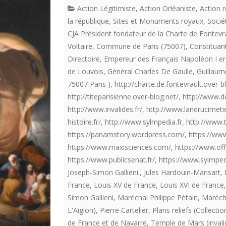
Action Légitimiste
,
Action Orléaniste
,
Action r
la république
,
Sites et Monuments royaux
,
Socié
CJA Président fondateur de la Charte de Fontevr
Voltaire
,
Commune de Paris (75007)
,
Constituan
Directoire
,
Empereur des Français Napoléon I er
de Louvois
,
Général Charles De Gaulle
,
Guillaum
75007 Paris )
,
http://charte.de.fontevrault.over-
http://titeparisienne.over-blog.net/
,
http://www.d
http://www.invalides.fr/
,
http://www.landrucimetie
histoire.fr/
,
http://www.sylmpedia.fr
,
http://www.
https://panamstory.wordpress.com/
,
https://www
https://www.maxisciences.com/
,
https://www.off
https://www.publicsenat.fr/
,
https://www.sylmpedi
Joseph-Simon Gallieni.
,
Jules Hardouin-Mansart
,
France
,
Louis XV de France
,
Louis XVI de France
Simon Gallieni
,
Maréchal Philippe Pétain
,
Maréch
L'Aiglon)
,
Pierre Cartelier
,
Plans reliefs (Collecti
de France et de Navarre
,
Temple de Mars (invali