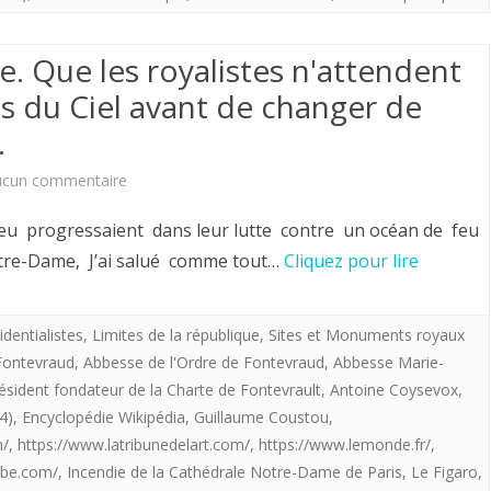
nouveau
. Que les royalistes n'attendent
les
s du Ciel avant de changer de
Invalides,
.
monument
français
sur
ucun commentaire
par vocation.
Incendie
eu progressaient dans leur lutte contre un océan de feu
de
Notre-Dame, J’ai salué comme tout…
Cliquez pour lire
Notre-
Dame.
identialistes
,
Limites de la république
,
Sites et Monuments royaux
Fontevraud
,
Abbesse de l'Ordre de Fontevraud
,
Abbesse Marie-
Que
résident fondateur de la Charte de Fontevrault
,
Antoine Coysevox
,
les
4)
,
Encyclopédie Wikipédia
,
Guillaume Coustou
,
m/
,
https://www.latribunedelart.com/
,
https://www.lemonde.fr/
,
royalistes
ube.com/
,
Incendie de la Cathédrale Notre-Dame de Paris
,
Le Figaro
,
n'attendent