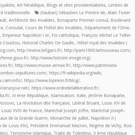
Chute”
lumières
oyaliste
,
Art héraldique
,
Blogs et sites providentialistes
,
Limites de
té traditionnelle
(Vauban) Sébastien Le Prestre de
,
Alain Texier
?
de
ault
,
Architecte des Invalides
,
Bonaparte Premier consul
,
Boulevard
la
te
,
Consulat
,
Cours de l'hôtel des Invalides
,
Département de l'Orne
,
,
Empereur Napoléon I er
,
Foi catholique
,
François Michel Le Tellier
Foi
e Coustou
,
Historial Charles De Gaulle.
,
Hôtel royal des Invalides (
catholique
blog.com
,
http://evene.lefigaro.fr/
,
http://paris1900.lartnouveau.com/
,
et
efense.gouv.fr/
,
http://www.histoire-image.org/
,
res.fr/
,
http://www.musee-armee.fr/
,
http://www.patrimoine-
le
tombes-sepultures.com/
,
https://fr.wikipedia.org/wiki
,
souvenir
.cairn.info/
,
https://www.lopinion.fr/blog/
,
icierunjour.net/
,
https://www.ordredelaliberation.fr/
,
de
a.fr/
,
III éme République
,
Islamisation
,
Italie
,
Jérôme Bonaparte
,
nos
Kosovo
,
La révolution dite française
,
Libéral Bruant
,
Louis XIV de
morts
,
Louis XVIII de France
,
Maréchal Joseph Joffre
,
Maréchal Joseph-
aux de la Grande Guerre
,
Monarchie de juillet
,
Napoléon II (
illuminent
on de Louis XIV)
,
Président Emmanuel Macron
,
Régime de Vichy
,
Rois
à
des)
,
Terrorisme islamique
,
Traité de Tolentino
,
V ème république