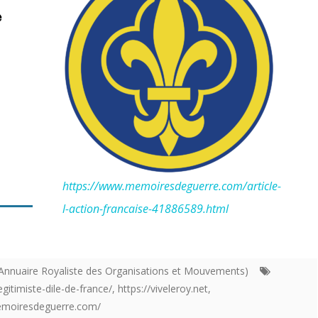
https://www.memoiresdeguerre.com/article-
l-action-francaise-41886589.html
nnuaire Royaliste des Organisations et Mouvements)
legitimiste-dile-de-france/
,
https://viveleroy.net
,
emoiresdeguerre.com/