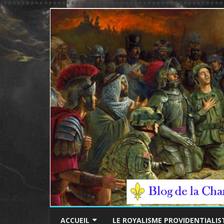
/*************************************************
ACCUEIL
LE ROYALISME PROVIDENTIALIS