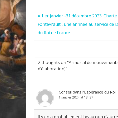
Navigation
1 er janvier -31 décembre 2023. Charte
de
Fontevrault , une annnée au service de D
l’article
du Roi de France.
2 thoughts on “
Armorial de mouvements 
d’élaboration)
”
Conseil dans l'Espérance du Roi
1 janvier 2024 at 13h37
Il y en a probablement beaucoup d’autres ! 