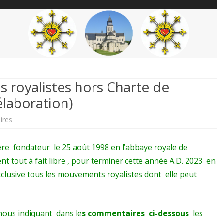
content
THÉME
AUTEUR
’ÉTENDARD
 royalistes hors Charte de
élaboration)
sur
ires
Armorial
 fondateur le 25 août 1998 en l’abbaye royale de
de
nt tout à fait libre , pour terminer cette année A.D. 2023 en
mouvements
clusive tous les mouvements royalistes dont elle peut
royalistes
hors
nous indiquant dans le
s commentaires ci-dessous
les