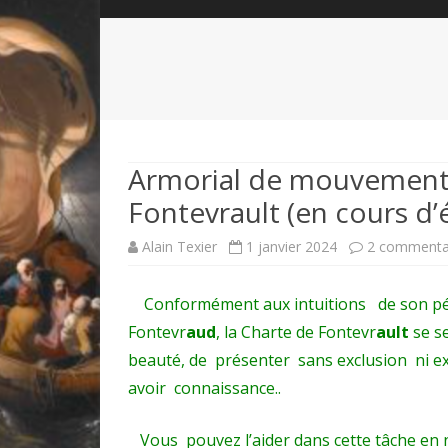
QUI SOMMES-NOUS?
ABÉCÉDAIRE DE LA CHARTE
LE FONDATEUR DE LA CHARTE
QUESTIONS/RÉPONSES
HISTORIQUE DES RENCONTRES
DÉVOTION AU SACRÉ-COEUR
L
NOUS SOUTENIR
LE ROYALISME RÉGENTISME
Armorial de mouvements
Fontevrault (en cours d’
QUIÉTISME?
Alain Texier
1 janvier 2024
2 commenta
Conformément aux intuitions de son pére
Fontevr
aud
, la Charte de Fontevr
ault
se se
beauté, de présenter sans exclusion ni ex
avoir connaissanc
e..
Vous pouvez l’aider dans cette tâche en 