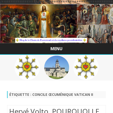
/*************************************************
MENU
Skip
to
content
ÉTIQUETTE :
CONCILE ŒCUMÉNIQUE VATICAN II
Hervé Volto. POURQUOI LE