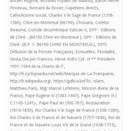
Ancien Régime
,
Archives royales de Madrid)
,
Baron Hervé
FRANCE
Pinoteau
,
Bernard du Rosier
,
Capétiens directs
,
Catholicisme social
,
Charles V le Sage de France (1338-
EST-
1380)
,
Chire-en-Montreuil (86190)
,
Chouans
,
Colette
IL
Beaume
,
Concile œcuménique Vatican II
,
DPF - Editions
de Chiré - (86190 Chire-en-Montreuil )
,
DPF - Editions de
LE
Chiré -(B.P. 1- 86190 CHIRE EN MONTREUIL)
,
DPF(
ROI
Diffusion de la Pensée Française)
,
Ecrouelles
,
Féodalité
,
TRES
Gesta Dei per Francos
,
Hervé Volto CJA- H ** Président
1991-1994 de la Charte de F.
,
CHRETIEN
http://fr.cyclopaedia.net/wiki/Marquis-de-La-Franquerie
,
?
http://fr.wikipedia.org/
,
https://gallica.bnf.fr/
,
Islam
,
Matthieu Paris
,
Mgr Marcel Lefebvre
,
Mission divine de la
–
France
,
Pape Eugène IV (1383-1447)
,
Pape Grégroire IX (
Et
C.1145-1241)-
,
Pape Paul Ier (700-767)
,
Restauration
pourquoi
(1814-1830)
,
Roi Charles V le Sage de France (1338-1380)
,
Roi Charles X de France et de Navarre (1757-1836)
,
Roi de
le
France et de Navarre Louis XIV dit le Grand (1638-1715)
,
vrai