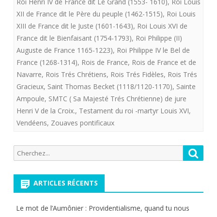
Roi Henri IV de France dit Le Grand (1553- 1610)
,
Roi Louis
XII de France dit le Père du peuple (1462-1515)
,
Roi Louis
Roi
XIII de France dit le Juste (1601-1643)
,
Roi Louis XVI de
de
France dit le Bienfaisant (1754-1793)
,
Roi Philippe (II)
France
Auguste de France 1165-1223)
,
Roi Philippe IV le Bel de
France (1268-1314)
,
Rois de France
,
Rois de France et de
à
Navarre
,
Rois Trés Chrétiens
,
Rois Trés Fidèles
,
Rois Trés
Venir
Gracieux
,
Saint Thomas Becket (1118/1120-1170)
,
Sainte
Ampoule
,
SMTC ( Sa Majesté Trés Chrétienne) de jure
s’appellera
Henri V de la Croix.
,
Testament du roi -martyr Louis XVI
,
t’il
Vendéens
,
Zouaves pontificaux
Henri
V
Recherche
Reche
pour:
de
ARTICLES RÉCENTS
La
Croix
Le mot de l’Aumônier : Providentialisme, quand tu nous