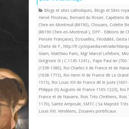
Blogs et sites catholiques
,
Blogs et Sites roya
Hervé Pinoteau
,
Bernard du Rosier
,
Capétiens di
Chire-en-Montreuil (86190)
,
Chouans
,
Colette 
(86190 Chire-en-Montreuil )
,
DPF - Editions de 
Pensée Française)
,
Ecrouelles
,
Féodalité
,
Gesta 
Charte de F.
,
http://fr.cyclopaedia.net/wiki/Marq
Islam
,
Matthieu Paris
,
Mgr Marcel Lefebvre
,
Miss
Grégroire IX ( C.1145-1241)-
,
Pape Paul Ier (700-
(1338-1380)
,
Roi Charles X de France et de Nava
(1638-1715)
,
Roi Henri IV de France dit Le Grand
1515)
,
Roi Louis XIII de France dit le Juste (1601
Philippe (II) Auguste de France 1165-1223)
,
Roi P
France et de Navarre
,
Rois Trés Chrétiens
,
Rois 
1170)
,
Sainte Ampoule
,
SMTC ( Sa Majesté Trés C
Louis XVI
,
Vendéens
,
Zouaves pontificaux