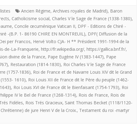
LE
listes
Ancien Régime
,
Archives royales de Madrid)
,
Baron
rects
,
Catholicisme social
,
Charles V le Sage de France (1338-1380)
,
ROI
Beaume
,
Concile œcuménique Vatican II
,
DPF - Editions de Chiré -
DE
Chiré -(B.P. 1- 86190 CHIRE EN MONTREUIL)
,
DPF( Diffusion de la
Dei per Francos
,
Hervé Volto CJA- H ** Président 1991-1994 de la
FRANCE
uis-de-La-Franquerie
,
http://fr.wikipedia.org/
,
https://gallica.bnf.fr/
,
EST-
ion divine de la France
,
Pape Eugène IV (1383-1447)
,
Pape
IL
767)
,
Restauration (1814-1830)
,
Roi Charles V le Sage de France
rre (1757-1836)
,
Roi de France et de Navarre Louis XIV dit le Grand
LE
 (1553- 1610)
,
Roi Louis XII de France dit le Père du peuple (1462-
ROI
-1643)
,
Roi Louis XVI de France dit le Bienfaisant (1754-1793)
,
Roi
hilippe IV le Bel de France (1268-1314)
,
Rois de France
,
Rois de
TRES
Trés Fidèles
,
Rois Trés Gracieux
,
Saint Thomas Becket (1118/1120-
CHRETIEN
hrétienne) de jure Henri V de la Croix.
,
Testament du roi -martyr
?
–