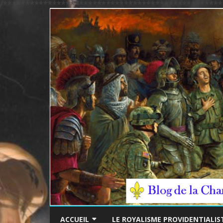
/*************************************************
ACCUEIL
LE ROYALISME PROVIDENTIALIS