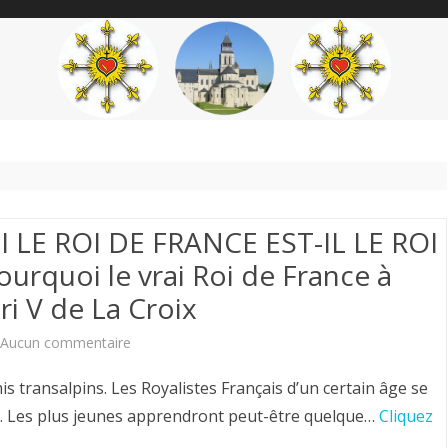
content
THÉME
AUTEUR
’ÉTENDARD
 LE ROI DE FRANCE EST-IL LE ROI
urquoi le vrai Roi de France à
nri V de La Croix
sur
Aucun commentaire
Hervé
s transalpins. Les Royalistes Français d’un certain âge se
Volto.
s. Les plus jeunes apprendront peut-être quelque…
Cliquez
POURQUOI