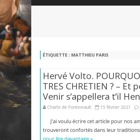
QUI SOMMES-NOUS?
ABÉCÉDAIRE DE LA CHARTE
LE FONDATEUR DE LA CHARTE
QUESTIONS/RÉPONSES
HISTORIQUE DES RENCONTRES
DÉVOTION AU SACRÉ-COEUR
L
NOUS SOUTENIR
LE ROYALISME RÉGENTISME
ÉTIQUETTE :
MATTHIEU PARIS
QUIÉTISME?
Hervé Volto. POURQUOI
TRES CHRETIEN ? – Et po
Venir s’appellera t’il He
Charte de Fontevrault
15 février 2021
J’ai voulu écrire cet article pour nos ami
trouveront confortés dans leur tradition
pour lire davantage »