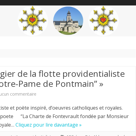
content
THÉME
AUTEUR
’ÉTENDARD
ier de la flotte providentialiste
 Notre-Pame de Pontmain” »
sur
ucun commentaire
Louis
 et poète inspiré, d’oeuvres catholiques et royales.
Chiren
eetpoete “La Charte de Fontevrault fondée par Monsieur
royale…
Cliquez pour lire davantage »
Maître