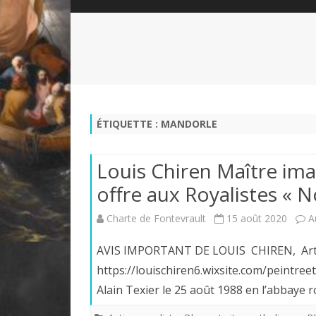
QUI SOMMES-NOUS?
ABÉCÉDAIRE DE LA CHARTE
LE FONDATEUR DE LA CHARTE
QUESTIONS/RÉPONSES
HISTORIQUE DES RENCONTRES
DÉVOTION AU SACRÉ-COEUR
L
NOUS SOUTENIR
LE ROYALISME RÉGENTISME
ÉTIQUETTE :
MANDORLE
QUIÉTISME?
Louis Chiren Maître imag
offre aux Royalistes «
Charte de Fontevrault
15 août 2020
A
AVIS IMPORTANT DE LOUIS CHIREN, Artiste
https://louischiren6.wixsite.com/peintr
Alain Texier le 25 août 1988 en l’abbaye 