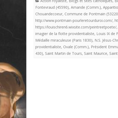
Action royaliste
,
Blogs et sites catholiques
,
Bl
Fontevraud (45590)
,
Amande (Comm.)
,
Appariti
Chouandecoeur
,
Commune de Pontmain (53220
http://www.pontmain-pourleretourduroi.com/
,
ht
https://louischiren6.wixsite.com/peintreetpoete/
imagier de la flotte providentialiste
,
Louis IX de 
Médaille miraculeuse (Paris 1830)
,
N.S. Jésus-Chr
providentialiste
,
Ovale (Comm.)
,
Président Emm
430)
,
Saint Martin de Tours
,
Saint Maurice
,
Saint