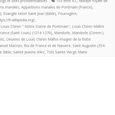
imagier
ogs et sites providentialistes
153 éme R.I.
,
Abbaye royale de
ons mariales
,
Apparitions mariales de Pontmain (France)
,
de
)
,
Evangile selon Saint Jean (Bible)
,
Fourragère
,
la
tps://fr.wikipedia.org/
,
,
Louis Chiren " Notre-Dame de Pontmain"
,
Louis Chiren Maître
flotte
France (Saint Louis) (1214-1270)
,
Mandorle
,
Mandorle (Comm.)
,
providentialiste
ist
,
Oeuvres de Louis Chiren Maître imagier de la flotte
offre
anuel Macron
,
Roi de France et de Navarre
,
Saint Augustin (354-
e Bible
,
Sainte Jeanne d’Arc
,
Trés Sainte Vierge Marie
aux
Royalistes
«
Notre-
Pame
de
Pontmain”