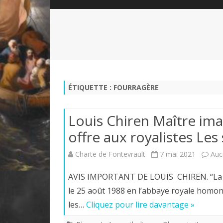
QUI SOMMES-NOUS?
ABÉCÉDAIRE DE LA CHARTE
LE FONDATEUR DE LA CHARTE
QUESTIONS/RÉPONSES
HISTORIQUE DES RENCONTRES
DÉVOTION AU SACRÉ-COEUR
L
NOUS SOUTENIR
LE ROYALISME RÉGENTISME
ÉTIQUETTE :
FOURRAGÈRE
QUIÉTISME?
Louis Chiren Maître imag
offre aux royalistes Les
Charte de Fontevrault
7 mai 2021
Auc
AVIS IMPORTANT DE LOUIS CHIREN. “La Ch
le 25 août 1988 en l’abbaye royale homony
les…
Cliquez pour lire davantage »