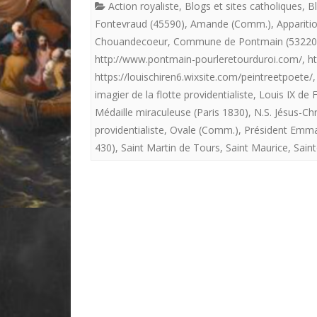
Action royaliste
,
Blogs et sites catholiques
,
Bl
Fontevraud (45590)
,
Amande (Comm.)
,
Appariti
Chouandecoeur
,
Commune de Pontmain (53220
http://www.pontmain-pourleretourduroi.com/
,
ht
https://louischiren6.wixsite.com/peintreetpoete/
imagier de la flotte providentialiste
,
Louis IX de 
Médaille miraculeuse (Paris 1830)
,
N.S. Jésus-Chr
providentialiste
,
Ovale (Comm.)
,
Président Emm
430)
,
Saint Martin de Tours
,
Saint Maurice
,
Saint