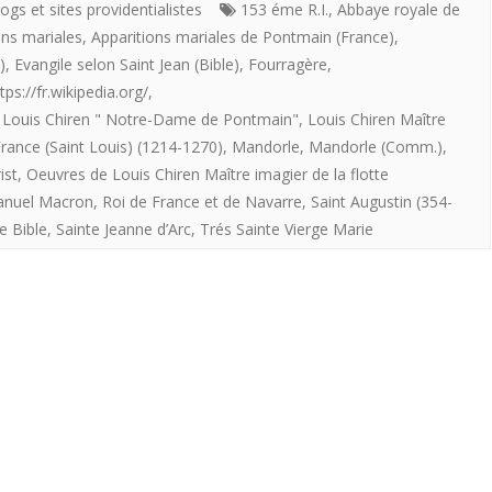
imagier
ogs et sites providentialistes
153 éme R.I.
,
Abbaye royale de
ons mariales
,
Apparitions mariales de Pontmain (France)
,
de
)
,
Evangile selon Saint Jean (Bible)
,
Fourragère
,
la
tps://fr.wikipedia.org/
,
,
Louis Chiren " Notre-Dame de Pontmain"
,
Louis Chiren Maître
flotte
France (Saint Louis) (1214-1270)
,
Mandorle
,
Mandorle (Comm.)
,
providentialiste
ist
,
Oeuvres de Louis Chiren Maître imagier de la flotte
offre
anuel Macron
,
Roi de France et de Navarre
,
Saint Augustin (354-
e Bible
,
Sainte Jeanne d’Arc
,
Trés Sainte Vierge Marie
aux
Royalistes
«
Notre-
Pame
de
Pontmain”