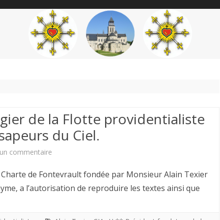
content
THÉME
AUTEUR
’ÉTENDARD
ier de la Flotte providentialiste
 sapeurs du Ciel.
sur
un commentaire
Louis
arte de Fontevrault fondée par Monsieur Alain Texier
Chiren
me, a l’autorisation de reproduire les textes ainsi que
Maître