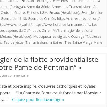
imagier
identialistes
Alain Texier CJA- H ** Président fondateur de la
atima (Portugal)
,
Arme du Génie
,
Armes des Transmissions
,
Art
de
,
Croix de Guerre
,
Editions LGM
,
Emaux (Héraldique)
,
Evangile selon
la
,
Guerre de 14-18
,
Guerre de Crimée
,
https://crc-resurrection.org/
,
ttps://www.holyart.fr/
,
https://www.hotel-de-la-marine.paris
,
Les
Flotte
Les sapeurs du Ciel"
,
Louis Chiren Maître imagier de la flotte
providentialiste
Métaux (Héraldique)
,
Mousquetaires digitaux
,
Ouvrage "Noblesse
offre
ix
,
Tau de Jésus
,
Transmissions militaires
,
Trés Sainte Vierge Marie
aux
ier de la flotte providentialiste
royalistes
 Notre-Pame de Pontmain” »
Les
sur
ucun commentaire
sapeurs
Louis
du
 et poète inspiré, d’oeuvres catholiques et royales.
Chiren
Ciel.
eetpoete “La Charte de Fontevrault fondée par Monsieur
royale…
Cliquez pour lire davantage »
Maître