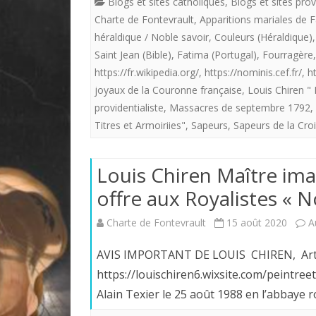
Blogs et sites catholiques
,
Blogs et sites prov
Charte de Fontevrault
,
Apparitions mariales de F
héraldique / Noble savoir
,
Couleurs (Héraldique)
Saint Jean (Bible)
,
Fatima (Portugal)
,
Fourragère
https://fr.wikipedia.org/
,
https://nominis.cef.fr/
,
h
joyaux de la Couronne française
,
Louis Chiren " 
providentialiste
,
Massacres de septembre 1792
,
Titres et Armoiriies"
,
Sapeurs
,
Sapeurs de la Cro
Louis Chiren Maître imag
offre aux Royalistes «
Charte de Fontevrault
15 août 2020
A
AVIS IMPORTANT DE LOUIS CHIREN, Artiste
https://louischiren6.wixsite.com/peintr
Alain Texier le 25 août 1988 en l’abbaye 