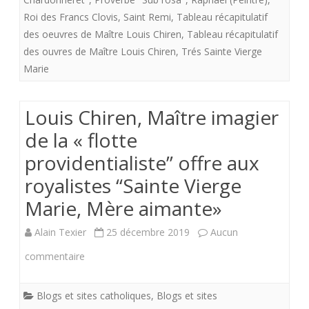
“L’Aubépine,
Roi des Francs Clovis
,
Saint Remi
,
Tableau récapitulatif
le
des oeuvres de Maître Louis Chiren
,
Tableau récapitulatif
signe
des ouvres de Maître Louis Chiren
,
Trés Sainte Vierge
Marie
du
Roi”»
Louis Chiren, Maître imagier
de la « flotte
providentialiste” offre aux
royalistes “Sainte Vierge
Marie, Mère aimante»
Alain Texier
25 décembre 2019
Aucun
sur
commentaire
Louis
Blogs et sites catholiques
,
Blogs et sites
Chiren,