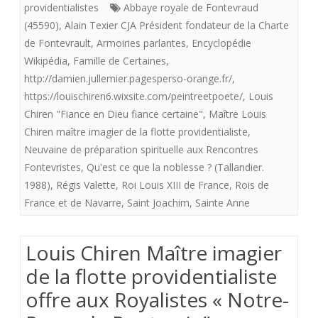
«
providentialistes
Abbaye royale de Fontevraud
(45590)
,
Alain Texier CJA Président fondateur de la Charte
flotte
de Fontevrault
,
Armoiries parlantes
,
Encyclopédie
providentialiste”
Wikipédia
,
Famille de Certaines
,
offre
http://damien.jullemier.pagesperso-orange.fr/
,
https://louischiren6.wixsite.com/peintreetpoete/
,
Louis
aux
Chiren "Fiance en Dieu fiance certaine"
,
Maître Louis
royalistes”
Chiren maître imagier de la flotte providentialiste
,
Neuvaine de préparation spirituelle aux Rencontres
Fiance
Fontevristes
,
Qu'est ce que la noblesse ? (Tallandier.
en
1988)
,
Régis Valette
,
Roi Louis XIII de France
,
Rois de
Dieu
France et de Navarre
,
Saint Joachim
,
Sainte Anne
fiance
Louis Chiren Maître imagier
certaine”
de la flotte providentialiste
reine
offre aux Royalistes « Notre-