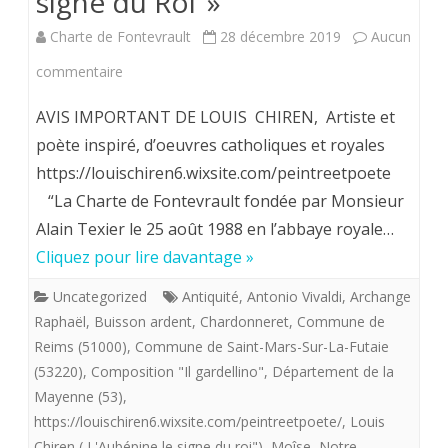
signe du Roi"»
Charte de Fontevrault
28 décembre 2019
Aucun
sur
commentaire
Louis
AVIS IMPORTANT DE LOUIS CHIREN, Artiste et
Chiren,
poète inspiré, d’oeuvres catholiques et royales
https://louischiren6.wixsite.com/peintreetpoete
Maître
“La Charte de Fontevrault fondée par Monsieur
imagier
Alain Texier le 25 août 1988 en l’abbaye royale…
de
Cliquez pour lire davantage »
la
Uncategorized
Antiquité
,
Antonio Vivaldi
,
Archange
«
Raphaël
,
Buisson ardent
,
Chardonneret
,
Commune de
Reims (51000)
,
Commune de Saint-Mars-Sur-La-Futaie
flotte
(53220)
,
Composition "Il gardellino"
,
Département de la
providentialiste”
Mayenne (53)
,
offre
https://louischiren6.wixsite.com/peintreetpoete/
,
Louis
Chiren ( L'Aubépine le signe du roi")
,
Moîse
,
Notre