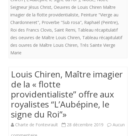
aux
Seigneur Jésus Christ
,
Oeuvres de Louis Chiren Maître
royalistes
imagier de la flotte providentialiste
,
Peinture "Vierge au
Chardonneret"
,
Proverbe "Sub rosa"
,
Raphaël (Peintre)
,
“L'Aubépine,
Roi des Francs Clovis
,
Saint Remi
,
Tableau récapitulatif
le
des oeuvres de Maître Louis Chiren
,
Tableau récapitulatif
signe
des ouvres de Maître Louis Chiren
,
Trés Sainte Vierge
Marie
du
Roi"»
Louis Chiren, Maître imagier
de la « flotte
providentialiste” offre aux
royalistes “L’Aubépine, le
signe du Roi”»
Charte de Fontevrault
28 décembre 2019
Aucun
sur
commentaire