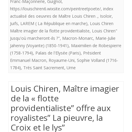
Franc-Maçonnerie
,
Guignol
,
aux
https://louischiren6.wixsite.com/peintreetpoete/
,
index
royalistes
actualisé des oeuvres de Maître Louis Chiren .
,
Isoloir
,
Juifs
,
LAREM ( La République en marche)
,
Louis Chiren
»
Maître imagier de la flotte providentialiste
,
Louis Chiren"
JUSQU’OÙ
Jusqu'où marcheront-ils ?"
,
Macron-Monarc
,
Marie-Julie
MARCHERONT-
Jahenny (Voyante) (1850-1941)
,
Maximilien de Robespierre
(1758-1794)
,
Palais de l'Elysée (Paris)
,
Président
ILS
Emmanuel Macron
,
Royaume-Uni
,
Sophie Volland (1716-
?
1784)
,
Trés Saint Sacrement
,
Urne
Louis Chiren, Maître imagier
de la « flotte
providentialiste” offre aux
royalistes” La pieuvre, la
Croix et le lys”