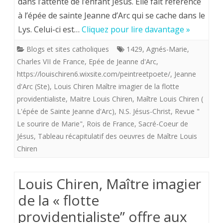
dans l’attente de l’enfant Jésus. Elle fait référence
à l’épée de sainte Jeanne d’Arc qui se cache dans le
Maître
Lys. Celui-ci est…
Cliquez pour lire davantage »
imagier
Blogs et sites catholiques
1429
,
Agnés-Marie
,
de
Charles VII de France
,
Epée de Jeanne d'Arc
,
la
https://louischiren6.wixsite.com/peintreetpoete/
,
Jeanne
d'Arc (Ste)
,
Louis Chiren Maître imagier de la flotte
«
providentialiste
,
Maitre Louis Chiren
,
Maître Louis Chiren (
flotte
L'épée de Sainte Jeanne d'Arc)
,
N.S. Jésus-Christ
,
Revue "
providentialiste”
Le sourire de Marie"
,
Rois de France
,
Sacré-Coeur de
Jésus
,
Tableau récapitulatif des oeuvres de Maître Louis
offre
Chiren
aux
royalistes
Louis Chiren, Maître imagier
”L'épée
de la « flotte
de
providentialiste” offre aux