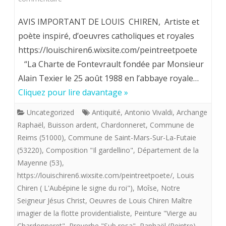
Louis
AVIS IMPORTANT DE LOUIS CHIREN, Artiste et
Chiren,
poète inspiré, d’oeuvres catholiques et royales
https://louischiren6.wixsite.com/peintreetpoete
Maître
“La Charte de Fontevrault fondée par Monsieur
imagier
Alain Texier le 25 août 1988 en l’abbaye royale…
de
Cliquez pour lire davantage »
la
Uncategorized
Antiquité
,
Antonio Vivaldi
,
Archange
«
Raphaël
,
Buisson ardent
,
Chardonneret
,
Commune de
Reims (51000)
,
Commune de Saint-Mars-Sur-La-Futaie
flotte
(53220)
,
Composition "Il gardellino"
,
Département de la
providentialiste”
Mayenne (53)
,
offre
https://louischiren6.wixsite.com/peintreetpoete/
,
Louis
Chiren ( L'Aubépine le signe du roi")
,
Moîse
,
Notre
aux
Seigneur Jésus Christ
,
Oeuvres de Louis Chiren Maître
royalistes
imagier de la flotte providentialiste
,
Peinture "Vierge au
Chardonneret"
,
Proverbe "Sub rosa"
,
Raphaël (Peintre)
,