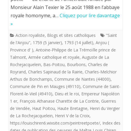
imagier
Monsieur Alain Texier le 25 août 1988 en l’abbaye
de
royale homonyme, a…
Cliquez pour lire davantage
la
»
«
Action royaliste
,
Blogs et sites catholiques
"Saint
de l'Anjou"
,
1759 (5 janvier)
,
1793 (14 juillet)
,
Anjou (
flotte
Province d' )
,
Antoine-Philippe de La Trémoïlle prince de
providentialiste”
Talmont
,
Armée catholique et royale
,
Auguste de La
offre
Rochejacquelein
,
Bas-Poitou
,
Bourbons
,
Charles de
Royrand
,
Charles Sapinaud de la Rairie
,
Charles-Melchior
aux
Arthus de Bonchamps
,
Commune de Nantes (44000)
,
royalistes
Commune de Pin en Mauges (49110)
,
Commune de Saint-
Florent-le-Vieil (49410)
,
Dieu et le roi
,
Empereur Napoléon
”Vendée
1 er
,
François Athanase Charette de La Contrie
,
Guerres
souviens
de Vendée
,
Haut Poitou
,
Haute Bretagne
,
Henri du Vergier
toi
de La Rochejacquelein
,
Henri V de la Croix
,
https://louischiren6.wixsite.com/peintreetpoete/
,
Index des
de
dates de publication des oeuvres de Maître Louis Chiren
,