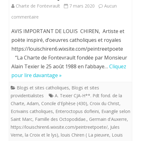
Charte de Fontevrault
7 mars 2020
Aucun
sur
commentaire
Louis
AVIS IMPORTANT DE LOUIS CHIREN, Artiste et
Chiren,
poète inspiré, d’oeuvres catholiques et royales
https://louischiren6.wixsite.com/peintreetpoete
Maître
“La Charte de Fontevrault fondée par Monsieur
imagier
Alain Texier le 25 août 1988 en l’abbaye…
Cliquez
de
pour lire davantage »
la
Blogs et sites catholiques
,
Blogs et sites
«
providentialistes
A. Texier CJA-H**. Pdt fond. de la
Charte
,
Adam
,
Concile d'Ephèse (430)
,
Croix du Christ
,
flotte
Ecrivains catholiques
,
Enteroctopus dofleini
,
Evangile selon
providentialiste”
Saint Marc
,
Famille des Octopodidae.
,
Germain d'Auxerre
,
offre
https://louischiren6.wixsite.com/peintreetpoete/
,
Jules
Verne
,
la Croix et le lys)
,
louis Chiren ( La pieuvre
,
Louis
aux