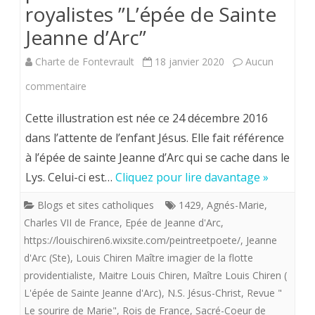
Sainte
royalistes ”L’épée de Sainte
Jeanne
Jeanne d’Arc”
d'Arc"
Charte de Fontevrault
18 janvier 2020
Aucun
sur
commentaire
Louis
Cette illustration est née ce 24 décembre 2016
Chiren,
dans l’attente de l’enfant Jésus. Elle fait référence
à l’épée de sainte Jeanne d’Arc qui se cache dans le
Maître
Lys. Celui-ci est…
Cliquez pour lire davantage »
imagier
Blogs et sites catholiques
1429
,
Agnés-Marie
,
de
Charles VII de France
,
Epée de Jeanne d'Arc
,
la
https://louischiren6.wixsite.com/peintreetpoete/
,
Jeanne
d'Arc (Ste)
,
Louis Chiren Maître imagier de la flotte
«
providentialiste
,
Maitre Louis Chiren
,
Maître Louis Chiren (
flotte
L'épée de Sainte Jeanne d'Arc)
,
N.S. Jésus-Christ
,
Revue "
providentialiste”
Le sourire de Marie"
,
Rois de France
,
Sacré-Coeur de