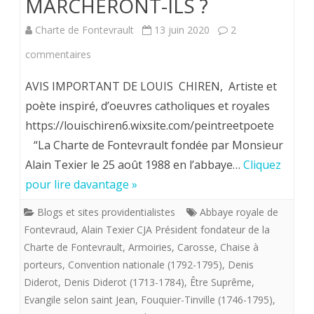
MARCHERONT-ILS ?
Charte de Fontevrault
13 juin 2020
2
sur
commentaires
Louis
AVIS IMPORTANT DE LOUIS CHIREN, Artiste et
Chiren
poète inspiré, d’oeuvres catholiques et royales
https://louischiren6.wixsite.com/peintreetpoete
Maître
“La Charte de Fontevrault fondée par Monsieur
imagier
Alain Texier le 25 août 1988 en l’abbaye…
Cliquez
de
pour lire davantage »
la
Blogs et sites providentialistes
Abbaye royale de
«
Fontevraud
,
Alain Texier CJA Président fondateur de la
Charte de Fontevrault
,
Armoiries
,
Carosse
,
Chaise à
flotte
porteurs
,
Convention nationale (1792-1795)
,
Denis
providentialiste”
Diderot
,
Denis Diderot (1713-1784)
,
Être Suprême
,
offre
Evangile selon saint Jean
,
Fouquier-Tinville (1746-1795)
,