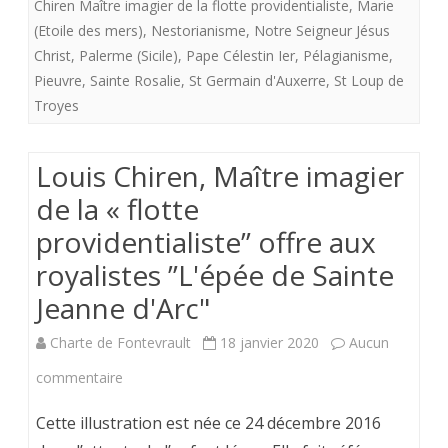
Chiren Maître imagier de la flotte providentialiste
,
Marie
royalistes”
(Etoile des mers)
,
Nestorianisme
,
Notre Seigneur Jésus
Christ
,
Palerme (Sicile)
,
Pape Célestin Ier
,
Pélagianisme
,
La
Pieuvre
,
Sainte Rosalie
,
St Germain d'Auxerre
,
St Loup de
pieuvre,
Troyes
la
Croix
Louis Chiren, Maître imagier
de la « flotte
et
providentialiste” offre aux
le
royalistes ”L'épée de Sainte
lys”
Jeanne d'Arc"
Charte de Fontevrault
18 janvier 2020
Aucun
sur
commentaire
Louis
Cette illustration est née ce 24 décembre 2016
Chiren,