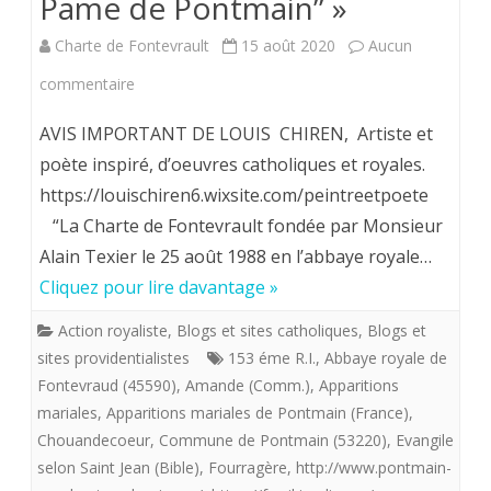
Pame de Pontmain” »
Charte de Fontevrault
15 août 2020
Aucun
sur
commentaire
Louis
AVIS IMPORTANT DE LOUIS CHIREN, Artiste et
Chiren
poète inspiré, d’oeuvres catholiques et royales.
https://louischiren6.wixsite.com/peintreetpoete
Maître
“La Charte de Fontevrault fondée par Monsieur
imagier
Alain Texier le 25 août 1988 en l’abbaye royale…
de
Cliquez pour lire davantage »
la
Action royaliste
,
Blogs et sites catholiques
,
Blogs et
flotte
sites providentialistes
153 éme R.I.
,
Abbaye royale de
Fontevraud (45590)
,
Amande (Comm.)
,
Apparitions
providentialiste
mariales
,
Apparitions mariales de Pontmain (France)
,
offre
Chouandecoeur
,
Commune de Pontmain (53220)
,
Evangile
aux
selon Saint Jean (Bible)
,
Fourragère
,
http://www.pontmain-