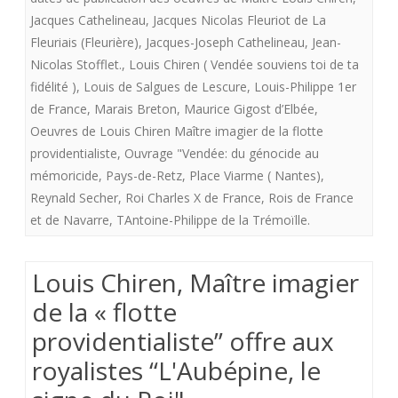
ta
Jacques Cathelineau
,
Jacques Nicolas Fleuriot de La
Fleuriais (Fleurière)
,
Jacques-Joseph Cathelineau
,
Jean-
fidélité
Nicolas Stofflet.
,
Louis Chiren ( Vendée souviens toi de ta
fidélité )
,
Louis de Salgues de Lescure
,
Louis-Philippe 1er
de France
,
Marais Breton
,
Maurice Gigost d’Elbée
,
Oeuvres de Louis Chiren Maître imagier de la flotte
providentialiste
,
Ouvrage "Vendée: du génocide au
mémoricide
,
Pays-de-Retz
,
Place Viarme ( Nantes)
,
Reynald Secher
,
Roi Charles X de France
,
Rois de France
et de Navarre
,
TAntoine-Philippe de la Trémoïlle.
Louis Chiren, Maître imagier
de la « flotte
providentialiste” offre aux
royalistes “L'Aubépine, le