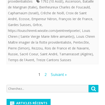
providentialistes
1792 (10 Août)
,
Ascension
,
Bataille
Maître
de Marignan (Italie)
,
Bienheureux Charles de Foucauld
,
Capharnaüm (Israël)
,
Crêche de Noêl
,
Croix de Saint
imagier
André
,
Ecosse
,
Empereur Néron
,
François Ier de France
,
de
Gardes Suisses
,
Grêce
,
https://louischiren6.wixsite.com/peintreetpoete/
,
Louis
la
Chiren ( Sainte Vierge Marie Mère aimante))
,
Louis Chiren
«
Maître imagier de la flotte providentialiste
,
Pentecôte
,
flotte
Pierre (Simon)
,
Rezzou
,
Rois de France et de Navarre
,
Russie
,
Sacré Coeur
,
Saint André
,
Tamanrasset (Algérie)
,
providentialiste”
Temps de l'Avent
,
Treize Cantons Suisses
offre
aux
Pagination
1
2
Suivant »
royalistes
des
Recherche
Reche
“Sainte
publications
pour:
Vierge
ARTICLES RÉCENTS
Marie,