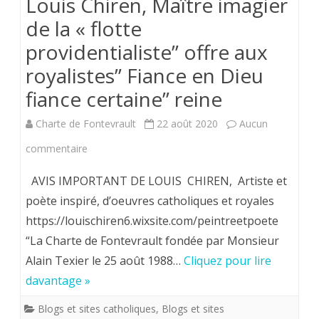
Louis Chiren, Maître imagier
de la « flotte
providentialiste” offre aux
royalistes” Fiance en Dieu
fiance certaine” reine
Charte de Fontevrault
22 août 2020
Aucun
sur
commentaire
Louis
AVIS IMPORTANT DE LOUIS CHIREN, Artiste et
Chiren,
poète inspiré, d’oeuvres catholiques et royales
https://louischiren6.wixsite.com/peintreetpoete
Maître
“La Charte de Fontevrault fondée par Monsieur
imagier
Alain Texier le 25 août 1988…
Cliquez pour lire
de
davantage »
la
Blogs et sites catholiques
,
Blogs et sites