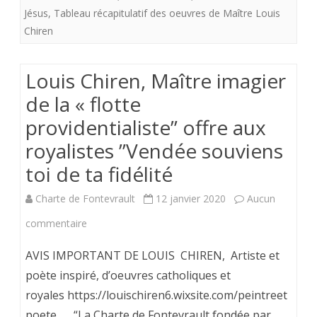
Jésus
,
Tableau récapitulatif des oeuvres de Maître Louis
offre
Chiren
aux
royalistes
Louis Chiren, Maître imagier
”L’épée
de la « flotte
de
providentialiste” offre aux
Sainte
royalistes ”Vendée souviens
Jeanne
toi de ta fidélité
d’Arc”
Charte de Fontevrault
12 janvier 2020
Aucun
sur
commentaire
Louis
AVIS IMPORTANT DE LOUIS CHIREN, Artiste et
Chiren,
poète inspiré, d’oeuvres catholiques et
royales https://louischiren6.wixsite.com/peintreet
Maître
poete “La Charte de Fontevrault fondée par