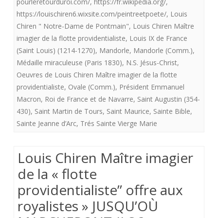
pourleretourduroi.com/
,
https://fr.wikipedia.org/
,
Royalistes
https://louischiren6.wixsite.com/peintreetpoete/
,
Louis
«
Chiren " Notre-Dame de Pontmain"
,
Louis Chiren Maître
imagier de la flotte providentialiste
,
Louis IX de France
Notre-
(Saint Louis) (1214-1270)
,
Mandorle
,
Mandorle (Comm.)
,
Pame
Médaille miraculeuse (Paris 1830)
,
N.S. Jésus-Christ
,
de
Oeuvres de Louis Chiren Maître imagier de la flotte
providentialiste
,
Ovale (Comm.)
,
Président Emmanuel
Pontmain”
Macron
,
Roi de France et de Navarre
,
Saint Augustin (354-
»
430)
,
Saint Martin de Tours
,
Saint Maurice
,
Sainte Bible
,
Sainte Jeanne d’Arc
,
Trés Sainte Vierge Marie
Louis Chiren Maître imagier
de la « flotte
providentialiste” offre aux
royalistes » JUSQU’OÙ