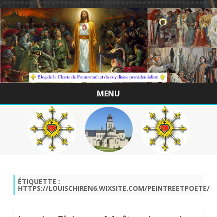
/*************************************************
MENU
Skip
to
content
ÉTIQUETTE :
HTTPS://LOUISCHIREN6.WIXSITE.COM/PEINTREETPOETE/