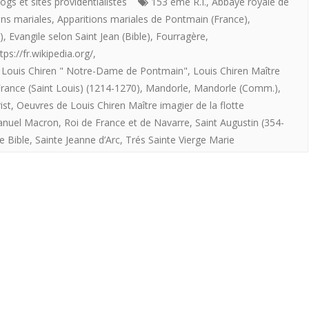
imagier
ogs et sites providentialistes
153 éme R.I.
,
Abbaye royale de
ons mariales
,
Apparitions mariales de Pontmain (France)
,
de
)
,
Evangile selon Saint Jean (Bible)
,
Fourragère
,
la
tps://fr.wikipedia.org/
,
,
Louis Chiren " Notre-Dame de Pontmain"
,
Louis Chiren Maître
flotte
France (Saint Louis) (1214-1270)
,
Mandorle
,
Mandorle (Comm.)
,
providentialiste
ist
,
Oeuvres de Louis Chiren Maître imagier de la flotte
offre
anuel Macron
,
Roi de France et de Navarre
,
Saint Augustin (354-
e Bible
,
Sainte Jeanne d’Arc
,
Trés Sainte Vierge Marie
aux
Royalistes
«
Notre-
Pame
de
Pontmain”