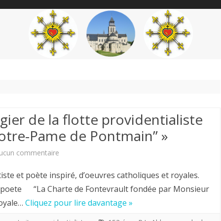
content
THÉME
AUTEUR
’ÉTENDARD
ier de la flotte providentialiste
 Notre-Pame de Pontmain” »
sur
ucun commentaire
Louis
 et poète inspiré, d’oeuvres catholiques et royales.
Chiren
eetpoete “La Charte de Fontevrault fondée par Monsieur
royale…
Cliquez pour lire davantage »
Maître