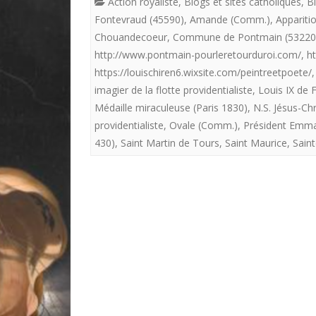
Action royaliste
,
Blogs et sites catholiques
,
Bl
Fontevraud (45590)
,
Amande (Comm.)
,
Appariti
Chouandecoeur
,
Commune de Pontmain (53220
http://www.pontmain-pourleretourduroi.com/
,
ht
https://louischiren6.wixsite.com/peintreetpoete/
imagier de la flotte providentialiste
,
Louis IX de 
Médaille miraculeuse (Paris 1830)
,
N.S. Jésus-Chr
providentialiste
,
Ovale (Comm.)
,
Président Emm
430)
,
Saint Martin de Tours
,
Saint Maurice
,
Saint