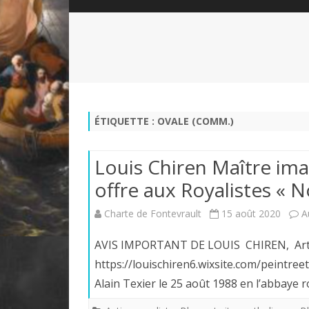
QUI SOMMES-NOUS?
ABÉCÉDAIRE DE LA CHARTE
LE FONDATEUR DE LA CHARTE
QUESTIONS/RÉPONSES
HISTORIQUE DES RENCONTRES
DÉVOTION AU SACRÉ-COEUR
L
NOUS SOUTENIR
LE ROYALISME RÉGENTISME
ÉTIQUETTE :
OVALE (COMM.)
QUIÉTISME?
Louis Chiren Maître imag
offre aux Royalistes «
Charte de Fontevrault
15 août 2020
A
AVIS IMPORTANT DE LOUIS CHIREN, Artiste
https://louischiren6.wixsite.com/peintr
Alain Texier le 25 août 1988 en l’abbaye 