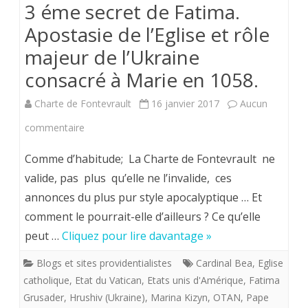
3 éme secret de Fatima.
Poutine
Apostasie de l’Eglise et rôle
en
majeur de l’Ukraine
exemple
consacré à Marie en 1058.
s’agissant
Charte de Fontevrault
16 janvier 2017
Aucun
du
sur
commentaire
dialogue
3
Comme d’habitude; La Charte de Fontevrault ne
(?)
éme
valide, pas plus qu’elle ne l’invalide, ces
avec
annonces du plus pur style apocalyptique … Et
secret
l’islam.
comment le pourrait-elle d’ailleurs ? Ce qu’elle
de
peut …
Cliquez pour lire davantage »
Fatima.
Blogs et sites providentialistes
Cardinal Bea
,
Eglise
Apostasie
catholique
,
Etat du Vatican
,
Etats unis d'Amérique
,
Fatima
de
Grusader
,
Hrushiv (Ukraine)
,
Marina Kizyn
,
OTAN
,
Pape