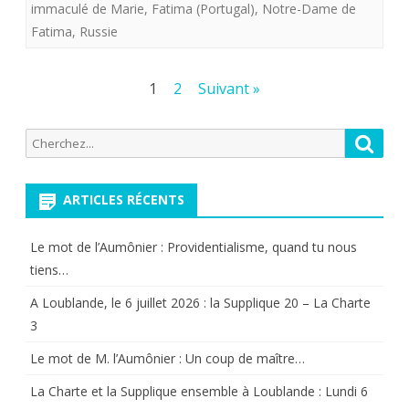
immaculé de Marie
,
Fatima (Portugal)
,
Notre-Dame de
et
Fatima
,
Russie
nous
Pagination
aussi
1
2
Suivant »
des
se
Recherche
Reche
publications
conver
pour:
et
ARTICLES RÉCENTS
le
mond
Le mot de l’Aumônier : Providentialisme, quand tu nous
tiens…
aura
A Loublande, le 6 juillet 2026 : la Supplique 20 – La Charte
la
3
paix.
Le mot de M. l’Aumônier : Un coup de maître…
La Charte et la Supplique ensemble à Loublande : Lundi 6