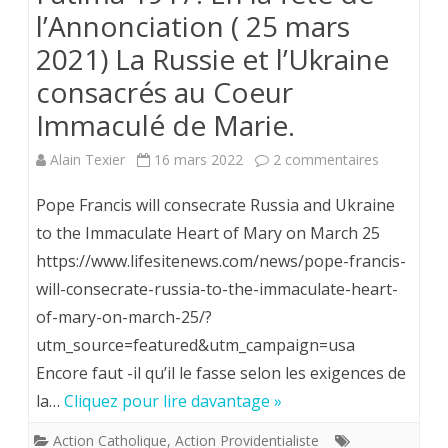
l’Annonciation ( 25 mars
2021) La Russie et l’Ukraine
consacrés au Coeur
Immaculé de Marie.
sur
Alain Texier
16 mars 2022
2 commentaires
Fatima
Pope Francis will consecrate Russia and Ukraine
1917.
to the Immaculate Heart of Mary on March 25
https://www.lifesitenews.com/news/pope-francis-
En
will-consecrate-russia-to-the-immaculate-heart-
la
of-mary-on-march-25/?
fête
utm_source=featured&utm_campaign=usa
de
Encore faut -il qu’il le fasse selon les exigences de
la…
Cliquez pour lire davantage »
l’Annoncia
(
Action Catholique
,
Action Providentialiste