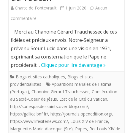
Charte de Fontevrault
1 juin 2020
Aucun
le
sur
commentaire
Roi,
Consécration
Lieutena
Merci au Chanoine Gérard Trauchessec de ces
au
du
fidèles et précieux envois. Notre-Seigneur a
prévenu Sœur Lucie dans une vision en 1931,
Sacré-
Christ
exprimant sa consternation que le Pape ne
Coeur.
?
procéderait…
Cliquez pour lire davantage »
Marguerite-
Blogs et sites catholiques
,
Blogs et sites
Marie,
providentialistes
Apparitions mariales de Fatima
Fatima.
(Portugal)
,
Chanoine Gérard Trauchessec
,
Consécration
au Sacré-Coeur de Jésus
,
Etat de la Cité du Vatican
,
Les
http://surlespasdessaints.over-blog.com/
,
refus
https://gallica.bnf.fr/
,
https://journals.openedition.org/
,
https://www.lifesitenews.com/
,
Louis XIV de France
,
successifs
Marguerite-Marie Alacoque (Ste)
,
Papes
,
Roi Louis XIV de
de