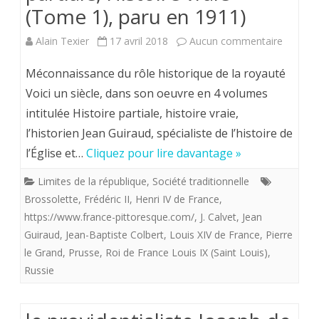
(Tome 1), paru en 1911)
sur
Alain Texier
17 avril 2018
Aucun commentaire
Mutilati
Méconnaissance du rôle historique de la royauté
de
Voici un siècle, dans son oeuvre en 4 volumes
intitulée Histoire partiale, histoire vraie,
l’Histoir
l’historien Jean Guiraud, spécialiste de l’histoire de
de
l’Église et…
Cliquez pour lire davantage »
France
Limites de la république
,
Société traditionnelle
:
Brossolette
,
Frédéric II
,
Henri IV de France
,
détruire
https://www.france-pittoresque.com/
,
J. Calvet
,
Jean
Guiraud
,
Jean-Baptiste Colbert
,
Louis XIV de France
,
Pierre
le
le Grand
,
Prusse
,
Roi de France Louis IX (Saint Louis)
,
passé
Russie
pour
glorifier