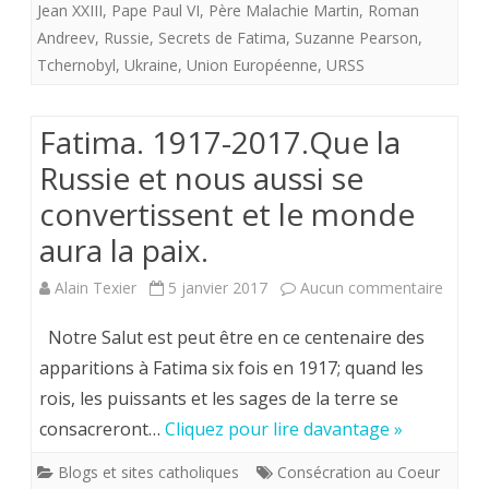
Jean XXIII
,
Pape Paul VI
,
Père Malachie Martin
,
Roman
l’Eglise
Andreev
,
Russie
,
Secrets de Fatima
,
Suzanne Pearson
,
et
Tchernobyl
,
Ukraine
,
Union Européenne
,
URSS
rôle
Fatima. 1917-2017.Que la
majeur
Russie et nous aussi se
de
convertissent et le monde
l’Ukraine
aura la paix.
consacré
à
sur
Alain Texier
5 janvier 2017
Aucun commentaire
Marie
Fatima
Notre Salut est peut être en ce centenaire des
en
1917-
apparitions à Fatima six fois en 1917; quand les
rois, les puissants et les sages de la terre se
1058.
2017.
consacreront…
Cliquez pour lire davantage »
la
Blogs et sites catholiques
Consécration au Coeur
Russie