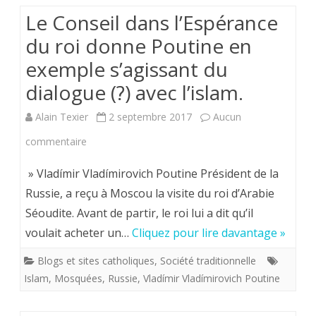
paru
Barbey
Le Conseil dans l’Espérance
en
d’Aurevilly
du roi donne Poutine en
1911)
exemple s’agissant du
dialogue (?) avec l’islam.
Alain Texier
2 septembre 2017
Aucun
sur
commentaire
Le
» Vladímir Vladímirovich Poutine Président de la
Conseil
Russie, a reçu à Moscou la visite du roi d’Arabie
Séoudite. Avant de partir, le roi lui a dit qu’il
dans
voulait acheter un…
Cliquez pour lire davantage »
l’Espérance
Blogs et sites catholiques
,
Société traditionnelle
du
Islam
,
Mosquées
,
Russie
,
Vladímir Vladímirovich Poutine
roi
donne