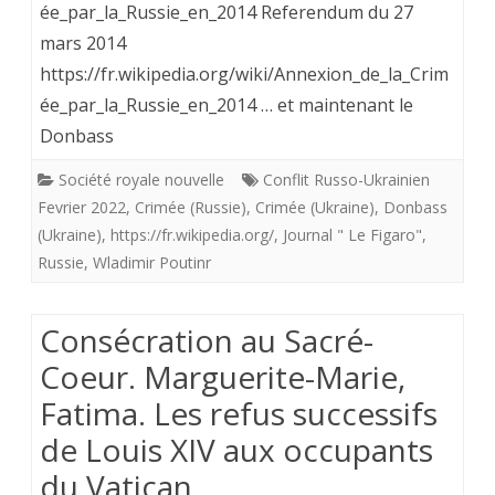
ée_par_la_Russie_en_2014 Referendum du 27
en
mars 2014
Ukraine,
https://fr.wikipedia.org/wiki/Annexion_de_la_Crim
est-
ée_par_la_Russie_en_2014 … et maintenant le
Donbass
il
la
Société royale nouvelle
Conflit Russo-Ukrainien
Fevrier 2022
,
Crimée (Russie)
,
Crimée (Ukraine)
,
Donbass
poudrière
(Ukraine)
,
https://fr.wikipedia.org/
,
Journal " Le Figaro"
,
qui
Russie
,
Wladimir Poutinr
déclench
Consécration au Sacré-
la
Coeur. Marguerite-Marie,
guerre
Fatima. Les refus successifs
qui
de Louis XIV aux occupants
nous
du Vatican
ramèner