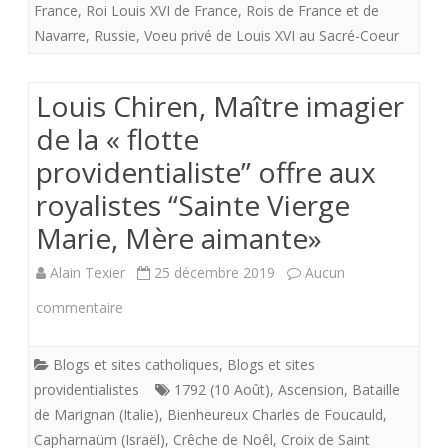
France
,
Roi Louis XVI de France
,
Rois de France et de
Louis
Navarre
,
Russie
,
Voeu privé de Louis XVI au Sacré-Coeur
XIV
Louis Chiren, Maître imagier
aux
de la « flotte
occupants
providentialiste” offre aux
du
royalistes “Sainte Vierge
Vatican
Marie, Mère aimante»
Alain Texier
25 décembre 2019
Aucun
sur
commentaire
Louis
Blogs et sites catholiques
,
Blogs et sites
Chiren,
providentialistes
1792 (10 Août)
,
Ascension
,
Bataille
Maître
de Marignan (Italie)
,
Bienheureux Charles de Foucauld
,
Capharnaüm (Israël)
,
Crêche de Noêl
,
Croix de Saint
imagier