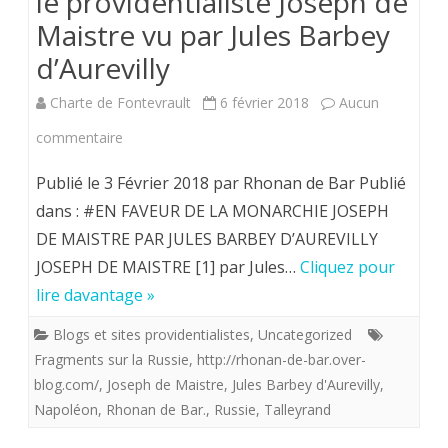
le providentialiste Joseph de
Maistre vu par Jules Barbey
le
d’Aurevilly
monde
nouvea
Charte de Fontevrault
6 février 2018
Aucun
(D’aprè
sur
commentaire
«
le
Publié le 3 Février 2018 par Rhonan de Bar Publié
Histoire
providentialiste
dans : #EN FAVEUR DE LA MONARCHIE JOSEPH
DE MAISTRE PAR JULES BARBEY D’AUREVILLY
partiale,
Joseph
JOSEPH DE MAISTRE [1] par Jules…
Cliquez pour
Histoire
de
lire davantage »
vraie
Maistre
Blogs et sites providentialistes
,
Uncategorized
»
vu
Fragments sur la Russie
,
http://rhonan-de-bar.over-
(Tome
par
blog.com/
,
Joseph de Maistre
,
Jules Barbey d'Aurevilly
,
Napoléon
,
Rhonan de Bar.
,
Russie
,
Talleyrand
1),
Jules