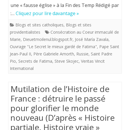
aimante»
une « fausse église » à la Fin des Temp Rédigé par
le
:…
Cliquez pour lire davantage »
mieux
Blogs et sites catholiques
,
Blogs et sites
gardé
providentialistes
Consécration au Coeur immaculé de
de
Marie
,
Dieuetmoilenul.blogspot.fr
,
José María Zavala
,
Ouvrage "Le Secret le mieux gardé de Fatima"
Fatima
,
Pape Saint
Jean-Paul II
,
Père Gabriele Amorth
,
Russie
,
Saint Padre
enfin
Pio
,
Secrets de Fatima
,
Steve Skojec
,
Veritas Vincit
révélé
International
?
Mutilation de l’Histoire de
France : détruire le passé
pour glorifier le monde
nouveau (D’après « Histoire
partiale, Histoire vraie »