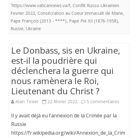
`https://www.vaticannews.va/f
,
Conflit Russo-Ukrainien
25
Fevrier 2022
,
Consécration au Coeur immaculé de Marie
,
mars
Pape François (2013 - ****)
,
Pape Pie XII (1876-1958)
,
Russie
,
Ukraine
2021)
La
Le Donbass, sis en Ukraine,
Russie
est-il la poudrière qui
et
déclenchera la guerre qui
l’Ukraine
nous ramènera le Roi,
consacrés
Lieutenant du Christ ?
au
sur
Alain Texier
22 février 2022
5 commentaires
Coeur
Le
Il y avait déjà eu l’annexion de la Crimée par la
Immaculé
Donbass,
Russie
de
https://fr.wikipedia.org/wiki/Annexion_de_la_Crim
sis
Marie.