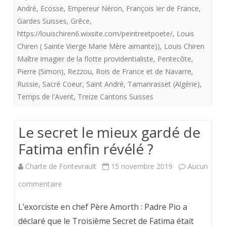
André
,
Ecosse
,
Empereur Néron
,
François Ier de France
,
de
Gardes Suisses
,
Grêce
,
https://louischiren6.wixsite.com/peintreetpoete/
,
Louis
la
Chiren ( Sainte Vierge Marie Mère aimante))
,
Louis Chiren
«
Maître imagier de la flotte providentialiste
,
Pentecôte
,
flotte
Pierre (Simon)
,
Rezzou
,
Rois de France et de Navarre
,
Russie
,
Sacré Coeur
,
Saint André
,
Tamanrasset (Algérie)
,
providentialiste”
Temps de l'Avent
,
Treize Cantons Suisses
offre
aux
Le secret le mieux gardé de
royalistes
Fatima enfin révélé ?
“Sainte
Charte de Fontevrault
15 novembre 2019
Aucun
Vierge
sur
commentaire
Marie,
Le
L’exorciste en chef Père Amorth : Padre Pio a
Mère
secret
déclaré que le Troisième Secret de Fatima était