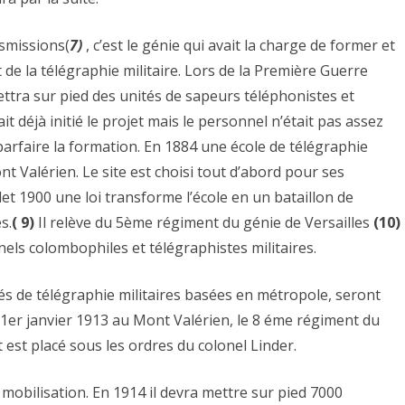
smissions(
7)
, c’est le génie qui avait la charge de former et
t de la télégraphie militaire. Lors de la Première Guerre
ttra sur pied des unités de sapeurs téléphonistes et
it déjà initié le projet mais le personnel n’était pas assez
parfaire la formation. En 1884 une école de télégraphie
ont Valérien. Le site est choisi tout d’abord pour ses
let 1900 une loi transforme l’école en un bataillon de
s.
( 9)
Il relève du 5ème régiment du génie de Versailles
(10)
nels colombophiles et télégraphistes militaires.
tés de télégraphie militaires basées en métropole, seront
 1er janvier 1913 au Mont Valérien, le 8 éme régiment du
t est placé sous les ordres du colonel Linder.
mobilisation. En 1914 il devra mettre sur pied 7000