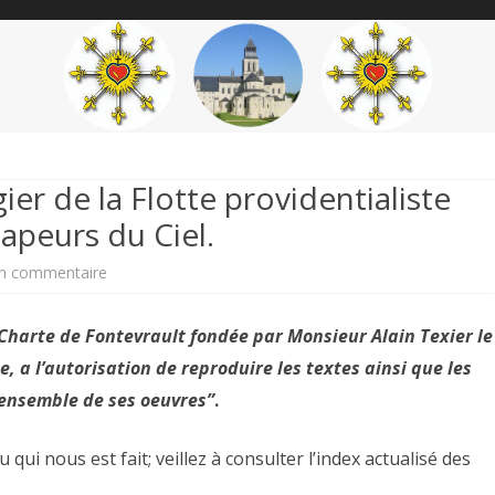
content
THÉME
AUTEUR
’ÉTENDARD
er de la Flotte providentialiste
sapeurs du Ciel.
sur
n commentaire
Louis
Charte de Fontevrault fondée par Monsieur Alain Texier le
Chiren
 a l’autorisation de reproduire les textes ainsi que les
Maître
’ensemble de ses oeuvres”
.
imagier
ui nous est fait; veillez à consulter l’index actualisé des
de