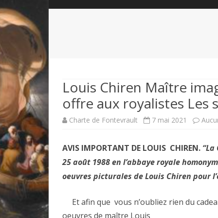
QUI SOMMES-NOUS?
ABÉCÉDAIRE DE LA CHARTE
LE FONDATEUR DE LA CHARTE
QUESTIONS/RÉPONSES
HISTORIQUE DES RENCONTRES
DÉVOTION AU SACRÉ-COEUR
L
NOUS SOUTENIR
LE ROYALISME RÉGENTISME
Louis Chiren Maître imagi
offre aux royalistes Les 
QUIÉTISME?
Charte de Fontevrault
7 mai 2021
Aucu
AVIS IMPORTANT DE LOUIS CHIREN.
“La 
25 août 1988 en l’abbaye royale homonyme,
oeuvres picturales de Louis Chiren pour l
Et afin que vous n’oubliez rien du cadeau q
oeuvres de maître Louis