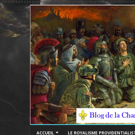
/*************************************************
ACCUEIL
LE ROYALISME PROVIDENTIALIS