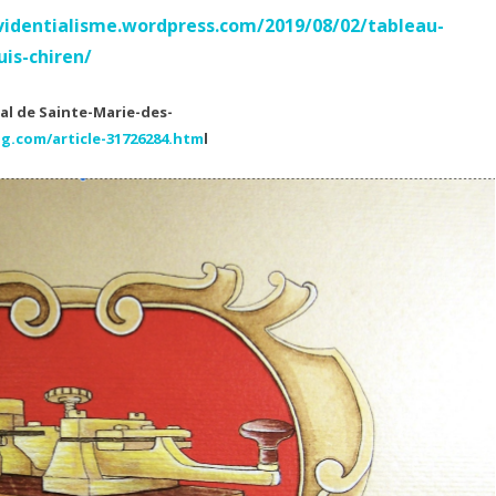
la
videntialisme.wordpress.com/2019/08/02/tableau-
Flotte
uis-chiren/
providentialiste
nal de Sainte-Marie-des-
offre
og.com/article-31726284.htm
l
aux
royalistes
Les
sapeurs
du
Ciel.