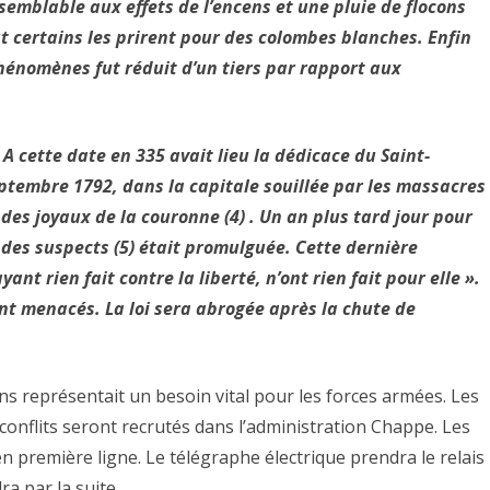
emblable aux effets de l’encens et une pluie de flocons
t certains les prirent pour des colombes blanches. Enfin
phénomènes fut réduit d’un tiers par rapport aux
A cette date en 335 avait lieu la dédicace du Saint-
septembre 1792, dans la capitale souillée par les massacres
l des joyaux de la couronne (4) . Un an plus tard jour pour
oi des suspects (5) était promulguée. Cette dernière
ant rien fait contre la liberté, n’ont rien fait pour elle ».
nt menacés. La loi sera abrogée après la chute de
s représentait un besoin vital pour les forces armées. Les
onflits seront recrutés dans l’administration Chappe. Les
n première ligne. Le télégraphe électrique prendra le relais
a par la suite.