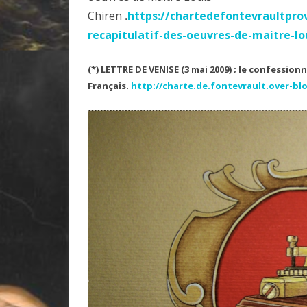
Chiren
.
https://chartedefontevraultpro
recapitulatif-des-oeuvres-de-maitre-lo
(*)
LETTRE DE VENISE (3 mai 2009) ; le confession
Français.
http://charte.de.fontevrault.over-bl