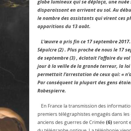
globe lumineux qui se déplaça, une nuée s
disparaissant en arrivant au sol. Au débu
le nombre des assistants qui virent ces 
apparitions du 13 août.
L’œuvre a pris fin ce 17 septembre 2017. 
Sépulcre (2) . Plus proche de nous le 17 
de septembre (3) , éclatait l’affaire du vo
jour à la veille de la grande terreur, la l
permettait l’arrestation de ceux qui: « n’ay
Par conséquent la plupart des gens étaie
Robespierre.
En France la transmission des information
premiers télégraphistes engagés dans les c
anciens des guerres de Crimée
(6)
seront e
du télégraphe optique. La téléphonie viendr