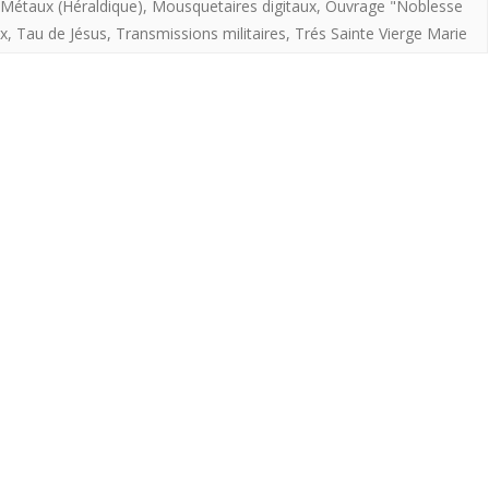
Métaux (Héraldique)
,
Mousquetaires digitaux
,
Ouvrage "Noblesse
offre
ix
,
Tau de Jésus
,
Transmissions militaires
,
Trés Sainte Vierge Marie
aux
royalistes
Les
sapeurs
du
Ciel.