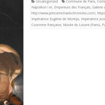
Uncategorized
Commune de Paris
,
Comm
Napoléon I er
,
Empereurs des Français
,
Galerie
http://www.princemichaelschronicles.com/
,
https
Impératrice Eugénie de Montijo
,
Impératrice Jo
Couronne française
,
Musée du Louvre (Paris)
,
Pa