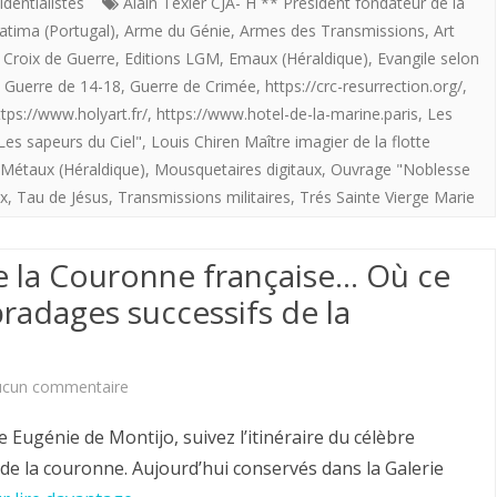
imagier
identialistes
Alain Texier CJA- H ** Président fondateur de la
atima (Portugal)
,
Arme du Génie
,
Armes des Transmissions
,
Art
de
,
Croix de Guerre
,
Editions LGM
,
Emaux (Héraldique)
,
Evangile selon
la
,
Guerre de 14-18
,
Guerre de Crimée
,
https://crc-resurrection.org/
,
ttps://www.holyart.fr/
,
https://www.hotel-de-la-marine.paris
,
Les
Flotte
Les sapeurs du Ciel"
,
Louis Chiren Maître imagier de la flotte
providentialiste
Métaux (Héraldique)
,
Mousquetaires digitaux
,
Ouvrage "Noblesse
offre
ix
,
Tau de Jésus
,
Transmissions militaires
,
Trés Sainte Vierge Marie
aux
de la Couronne française… Où ce
royalistes
 bradages successifs de la
Les
sapeurs
sur
ucun commentaire
du
Aperçu
Ciel.
 Eugénie de Montijo, suivez l’itinéraire du célèbre
sur
de la couronne. Aujourd’hui conservés dans la Galerie