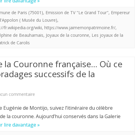
r lire davantage »
les
joyaux
une de Paris (75001)
,
Emission de TV "Le Grand Tour"
,
Empereur
 d'Appolon ( Musée du Louvre)
,
de
://fr.wikipedia.org/wiki
,
https://www.jaimemonpatrimoine.fr/
,
la
séphine de Beauharnais
,
Joyaux de la couronne
,
Les joyaux de la
trick de Carolis
Couronne
française…
de la Couronne française… Où ce
Où
 bradages successifs de la
ce
qu'il
sur
ucun commentaire
en
Aperçu
reste
 Eugénie de Montijo, suivez l’itinéraire du célèbre
sur
de la couronne. Aujourd’hui conservés dans la Galerie
après
r lire davantage »
les
les