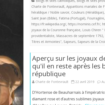
Blogs et sites catholiques
,
Blogs et sites prov
Charte de Fontevrault
,
Apparitions mariales de F
héraldique / Noble savoir
,
Couleurs (Héraldique)
Saint Jean (Bible)
,
Fatima (Portugal)
,
Fourragère
https://fr.wikipedia.org/
,
https://nominis.cef.fr/
,
h
joyaux de la Couronne française
,
Louis Chiren " 
providentialiste
,
Massacres de septembre 1792
,
Titres et Armoiriies"
,
Sapeurs
,
Sapeurs de la Cro
Aperçu sur les joyaux 
qu'il en reste après les
république
Charte de Fontevrault
22 avril 2019
A
D’Hortense de Beauharnais à l’impératrice
diamant rose et d’autres sublimes joyaux 