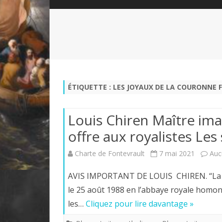
QUI SOMMES-NOUS?
ABÉCÉDAIRE DE LA CHARTE
LE FONDATEUR DE LA CHARTE
QUESTIONS/RÉPONSES
HISTORIQUE DES RENCONTRES
DÉVOTION AU SACRÉ-COEUR
L
NOUS SOUTENIR
LE ROYALISME RÉGENTISME
ÉTIQUETTE :
LES JOYAUX DE LA COURONNE 
QUIÉTISME?
Louis Chiren Maître imag
offre aux royalistes Les
Charte de Fontevrault
7 mai 2021
Auc
AVIS IMPORTANT DE LOUIS CHIREN. “La Ch
le 25 août 1988 en l’abbaye royale homony
les…
Cliquez pour lire davantage »