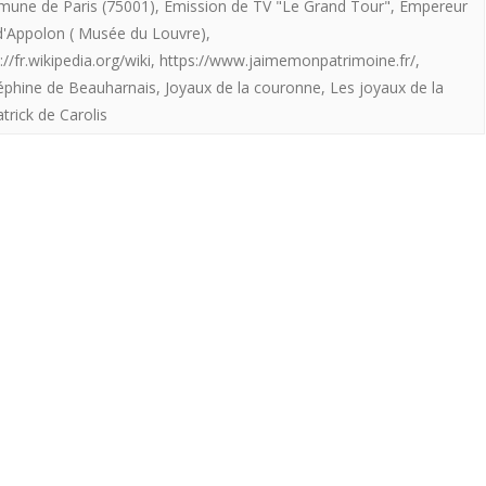
joyaux
une de Paris (75001)
,
Emission de TV "Le Grand Tour"
,
Empereur
bradages
 d'Appolon ( Musée du Louvre)
,
de
successifs
://fr.wikipedia.org/wiki
,
https://www.jaimemonpatrimoine.fr/
,
la
séphine de Beauharnais
,
Joyaux de la couronne
,
Les joyaux de la
de
trick de Carolis
Couronne
la
française…
république
Où
ce
qu’il
en
reste
après
les
bradages