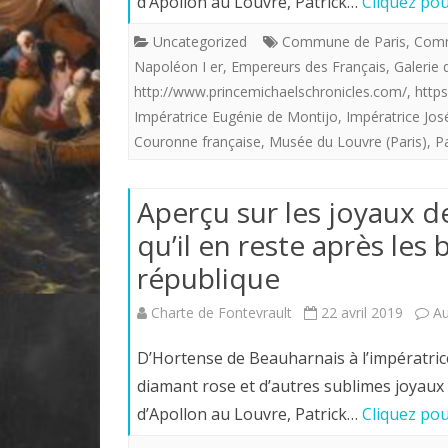
d’Apollon au Louvre, Patrick…
Cliquez pou
Uncategorized
Commune de Paris
,
Comm
Napoléon I er
,
Empereurs des Français
,
Galerie
http://www.princemichaelschronicles.com/
,
https
Impératrice Eugénie de Montijo
,
Impératrice Jo
Couronne française
,
Musée du Louvre (Paris)
,
Pa
Aperçu sur les joyaux 
qu’il en reste après les
république
Charte de Fontevrault
22 avril 2019
A
D’Hortense de Beauharnais à l’impératrice
diamant rose et d’autres sublimes joyaux 
d’Apollon au Louvre, Patrick…
Cliquez pou