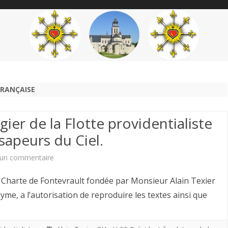
content
THÉME
AUTEUR
’ÉTENDARD
FRANÇAISE
ier de la Flotte providentialiste
 sapeurs du Ciel.
sur
un commentaire
Louis
arte de Fontevrault fondée par Monsieur Alain Texier
Chiren
me, a l’autorisation de reproduire les textes ainsi que
Maître