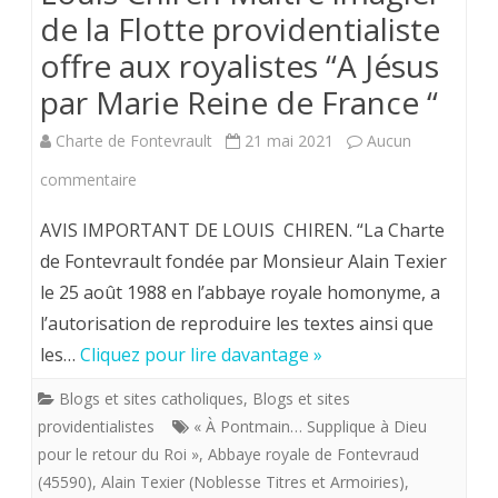
de la Flotte providentialiste
offre aux royalistes “A Jésus
par Marie Reine de France “
Charte de Fontevrault
21 mai 2021
Aucun
sur
commentaire
Louis
AVIS IMPORTANT DE LOUIS CHIREN. “La Charte
Chiren
de Fontevrault fondée par Monsieur Alain Texier
le 25 août 1988 en l’abbaye royale homonyme, a
Maître
l’autorisation de reproduire les textes ainsi que
imagier
les…
Cliquez pour lire davantage »
de
Blogs et sites catholiques
,
Blogs et sites
la
providentialistes
« À Pontmain… Supplique à Dieu
Flotte
pour le retour du Roi »
,
Abbaye royale de Fontevraud
(45590)
,
Alain Texier (Noblesse Titres et Armoiries)
,
providentialiste