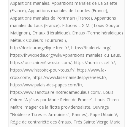
Apparitions mariales
,
Apparitions mariales de La Salette
offre
(France)
,
Apparitions mariales de Lourdes (France)
,
Apparitions mariales de Pontmain (France)
,
Apparitions
aux
mariales du Laus (France)
,
Editions L.G.M. ( Louis Gouyon
royalistes
Matignon)
,
Emaux (Héraldique)
,
Emaux (Terme héraldique)
“A
Métaux-Couleurs-Fourrures )
,
http://docteurangelique.free.fr/
,
https://fr.aleteia.org/
,
Jésus
https://fr.wikipedia.org/wiki/Apparitions_mariales_du_Laus
,
par
https://louischiren6.wixsite.com/
,
https://nominis.cef.fr/
,
https://www.histoire-pour-tous.fr/
,
https://www.la-
Marie
croix.com/
,
https://www.lasemainedespyrenees.fr/
,
Reine
https://www.palais-des-papes.com/fr/
,
de
https://www.sanctuaire-notredamedulaus.com/
,
Louis
Chiren "A jésus par Marie Reine de France"
,
Louis Chiren
France “
Maître imagier de la flotte providentialiste
,
Ouvrage
"Noblesse Titres et Armoiriies"
,
Pannes)
,
Pape Urbain V
,
Régle de contrariété des émaux
,
Trés Sainte Vierge Marie