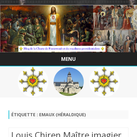
/*************************************************
MENU
Skip
to
content
ÉTIQUETTE :
EMAUX (HÉRALDIQUE)
Louis Chiren Maître imagier