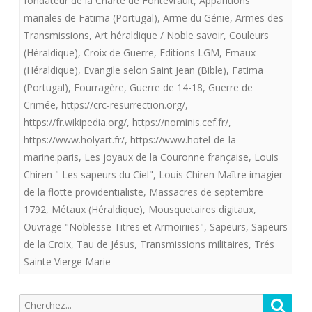
fondateur de la Charte de Fontevrault
,
Apparitions
mariales de Fatima (Portugal)
,
Arme du Génie
,
Armes des
providentialiste
Transmissions
,
Art héraldique / Noble savoir
,
Couleurs
offre
(Héraldique)
,
Croix de Guerre
,
Editions LGM
,
Emaux
(Héraldique)
,
Evangile selon Saint Jean (Bible)
,
Fatima
aux
(Portugal)
,
Fourragère
,
Guerre de 14-18
,
Guerre de
royalistes
Crimée
,
https://crc-resurrection.org/
,
Les
https://fr.wikipedia.org/
,
https://nominis.cef.fr/
,
https://www.holyart.fr/
,
https://www.hotel-de-la-
sapeurs
marine.paris
,
Les joyaux de la Couronne française
,
Louis
du
Chiren " Les sapeurs du Ciel"
,
Louis Chiren Maître imagier
de la flotte providentialiste
,
Massacres de septembre
Ciel.
1792
,
Métaux (Héraldique)
,
Mousquetaires digitaux
,
Ouvrage "Noblesse Titres et Armoiriies"
,
Sapeurs
,
Sapeurs
de la Croix
,
Tau de Jésus
,
Transmissions militaires
,
Trés
Sainte Vierge Marie
Recherche
Reche