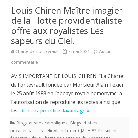
Louis Chiren Maître imagier
de la Flotte providentialiste
offre aux royalistes Les
sapeurs du Ciel.
Charte de Fontevrault
7 mai 2021
Aucun
sur
commentaire
Louis
AVIS IMPORTANT DE LOUIS CHIREN. “La Charte
Chiren
de Fontevrault fondée par Monsieur Alain Texier
le 25 août 1988 en l’abbaye royale homonyme, a
Maître
l’autorisation de reproduire les textes ainsi que
imagier
les…
Cliquez pour lire davantage »
de
Blogs et sites catholiques
,
Blogs et sites
la
providentialistes
Alain Texier CJA- H ** Président
Flotte