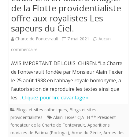
de la Flotte providentialiste
offre aux royalistes Les
sapeurs du Ciel.
Charte de Fontevrault
7 mai 2021
Aucun
sur
commentaire
Louis
AVIS IMPORTANT DE LOUIS CHIREN. “La Charte
Chiren
de Fontevrault fondée par Monsieur Alain Texier
le 25 août 1988 en l’abbaye royale homonyme, a
Maître
l’autorisation de reproduire les textes ainsi que
imagier
les…
Cliquez pour lire davantage »
de
Blogs et sites catholiques
,
Blogs et sites
la
providentialistes
Alain Texier CJA- H ** Président
Flotte
fondateur de la Charte de Fontevrault
,
Apparitions
mariales de Fatima (Portugal)
,
Arme du Génie
,
Armes des
providentialiste