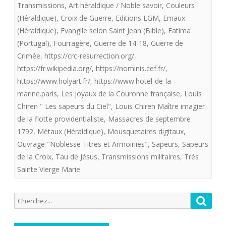
Transmissions
,
Art héraldique / Noble savoir
,
Couleurs
offre
(Héraldique)
,
Croix de Guerre
,
Editions LGM
,
Emaux
(Héraldique)
,
Evangile selon Saint Jean (Bible)
,
Fatima
aux
(Portugal)
,
Fourragère
,
Guerre de 14-18
,
Guerre de
royalistes
Crimée
,
https://crc-resurrection.org/
,
Les
https://fr.wikipedia.org/
,
https://nominis.cef.fr/
,
https://www.holyart.fr/
,
https://www.hotel-de-la-
sapeurs
marine.paris
,
Les joyaux de la Couronne française
,
Louis
du
Chiren " Les sapeurs du Ciel"
,
Louis Chiren Maître imagier
de la flotte providentialiste
,
Massacres de septembre
Ciel.
1792
,
Métaux (Héraldique)
,
Mousquetaires digitaux
,
Ouvrage "Noblesse Titres et Armoiriies"
,
Sapeurs
,
Sapeurs
de la Croix
,
Tau de Jésus
,
Transmissions militaires
,
Trés
Sainte Vierge Marie
Recherche
Reche
pour: