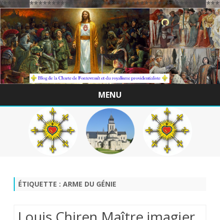
/*************************************************
MENU
Skip
to
content
ÉTIQUETTE :
ARME DU GÉNIE
Louis Chiren Maître imagier