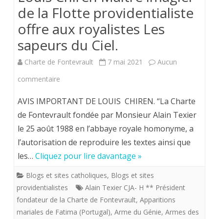
de la Flotte providentialiste
offre aux royalistes Les
sapeurs du Ciel.
Charte de Fontevrault
7 mai 2021
Aucun
sur
commentaire
Louis
AVIS IMPORTANT DE LOUIS CHIREN. “La Charte
Chiren
de Fontevrault fondée par Monsieur Alain Texier
le 25 août 1988 en l’abbaye royale homonyme, a
Maître
l’autorisation de reproduire les textes ainsi que
imagier
les…
Cliquez pour lire davantage »
de
Blogs et sites catholiques
,
Blogs et sites
la
providentialistes
Alain Texier CJA- H ** Président
Flotte
fondateur de la Charte de Fontevrault
,
Apparitions
mariales de Fatima (Portugal)
,
Arme du Génie
,
Armes des
providentialiste