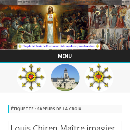
/*************************************************
MENU
Skip
to
content
ÉTIQUETTE :
SAPEURS DE LA CROIX
Louis Chiren Maître imagier