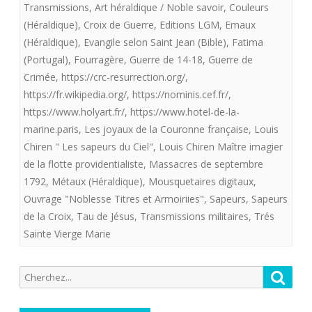
Transmissions
,
Art héraldique / Noble savoir
,
Couleurs
offre
(Héraldique)
,
Croix de Guerre
,
Editions LGM
,
Emaux
(Héraldique)
,
Evangile selon Saint Jean (Bible)
,
Fatima
aux
(Portugal)
,
Fourragère
,
Guerre de 14-18
,
Guerre de
royalistes
Crimée
,
https://crc-resurrection.org/
,
Les
https://fr.wikipedia.org/
,
https://nominis.cef.fr/
,
https://www.holyart.fr/
,
https://www.hotel-de-la-
sapeurs
marine.paris
,
Les joyaux de la Couronne française
,
Louis
du
Chiren " Les sapeurs du Ciel"
,
Louis Chiren Maître imagier
de la flotte providentialiste
,
Massacres de septembre
Ciel.
1792
,
Métaux (Héraldique)
,
Mousquetaires digitaux
,
Ouvrage "Noblesse Titres et Armoiriies"
,
Sapeurs
,
Sapeurs
de la Croix
,
Tau de Jésus
,
Transmissions militaires
,
Trés
Sainte Vierge Marie
Recherche
Reche
pour: