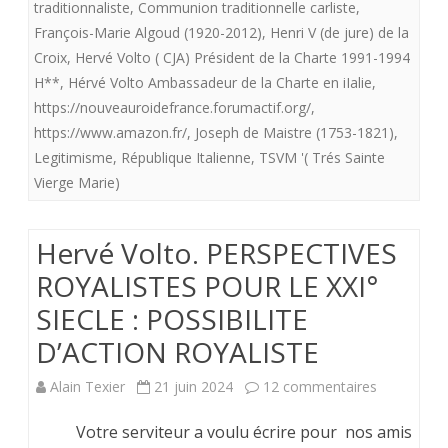
traditionnaliste
,
Communion traditionnelle carliste
,
L’ET
François-Marie Algoud (1920-2012)
,
Henri V (de jure) de la
Croix
,
Hervé Volto ( CJA) Président de la Charte 1991-1994
H**
,
Hérvé Volto Ambassadeur de la Charte en iIalie
,
https://nouveauroidefrance.forumactif.org/
,
https://www.amazon.fr/
,
Joseph de Maistre (1753-1821)
,
Legitimisme
,
République Italienne
,
TSVM '( Trés Sainte
Vierge Marie)
Hervé Volto. PERSPECTIVES
ROYALISTES POUR LE XXI°
SIECLE : POSSIBILITE
D’ACTION ROYALISTE
sur
Alain Texier
21 juin 2024
12 commentaires
Hervé
Votre serviteur a voulu écrire pour nos amis