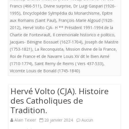
pouvoir
Francs (466-511)
,
Divine surprise
,
Dr Luigi Gaspari (1926-
royal.
1995)
,
Encyclopédie Sylmpédia du Monarchisme
,
Epitre
aux Romains (Saint Paul)
,
François-Marie Algoud (1920-
2012)
,
Hervé Volto CJA- H ** Président 1991-1994 de la
Charte de Fontevrault
,
Il ceremoniale historico e politico
,
Jacques- Bénigne Bossuet (1627-1704)
,
Joseph de Maistre
(1753-1821)
,
La Reconquista
,
Mission divine de la France
,
Roi de France et de Navarre Louis XV dit le Bien Aimé
(1710-1774)
,
Saint Remy de Reims ( Vers 437-533)
,
Vicomte Louis de Bonald (1745-1840)
Hervé Volto (CJA). Histoire
des Catholiques de
Tradition.
Alain Texier
20 janvier 2024
Aucun