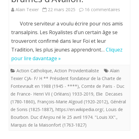
sur
Alain Texier
22 mars 2025
16 commentaires
Hervé
Votre serviteur a voulu écrire pour nos amis
Volto
transalpins. Les Royalistes d’un certain âge se
trouveront confirmé dans leur Foi et leur
.
Tradition, les plus jeunes apprendront…
Cliquez
Par
pour lire davantage »
delà
Action Catholique
,
Action Providentialiste
Alain
les
Texier CJA- F/ H ** Président fondateur de la Charte de
brumes
Fontevrault en 1988 (1945 - ****)
,
Comte de Paris - Duc
de France- Henri VII ( Orléans) 1933-2019
,
Elie Decases
d’Avallon.
(1780-1860)
,
François-Marie Algoud (1920-2012)
,
Général
de Sonis (1825-1887)
,
https://en.wikipedia.org/
,
Louis de
Bourbon. Duc d'Anjou né le 25 avril 1974. "Louis XX".
,
Marquis de la Maisonfort (1763-1827)