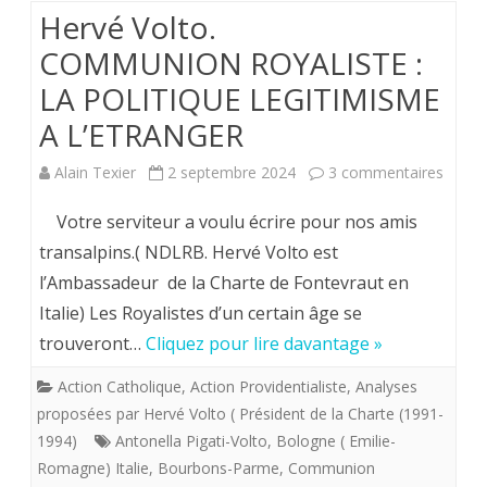
Hervé Volto.
COMMUNION ROYALISTE :
LA POLITIQUE LEGITIMISME
A L’ETRANGER
sur
Alain Texier
2 septembre 2024
3 commentaires
Hervé
Votre serviteur a voulu écrire pour nos amis
Volto.
transalpins.( NDLRB. Hervé Volto est
l’Ambassadeur de la Charte de Fontevraut en
COMM
Italie) Les Royalistes d’un certain âge se
:
trouveront…
Cliquez pour lire davantage »
LA
Action Catholique
,
Action Providentialiste
,
Analyses
POLI
proposées par Hervé Volto ( Président de la Charte (1991-
LEGIT
1994)
Antonella Pigati-Volto
,
Bologne ( Emilie-
Romagne) Italie
,
Bourbons-Parme
,
Communion
A