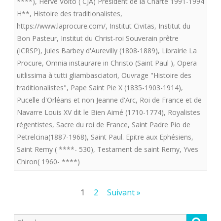
****)
,
Hervé Volto ( CJA) Président de la Charte 1991-1994
H**
,
Histoire des traditionalistes
,
https://www.laprocure.com/
,
Institut Civitas
,
Institut du
Bon Pasteur
,
Institut du Christ-roi Souverain prêtre
(ICRSP)
,
Jules Barbey d'Aurevilly (1808-1889)
,
Librairie La
Procure
,
Omnia instaurare in Christo (Saint Paul )
,
Opera
uitlissima à tutti gliambasciatori
,
Ouvrage "Histoire des
traditionalistes"
,
Pape Saint Pie X (1835-1903-1914)
,
Pucelle d'Orléans et non Jeanne d'Arc
,
Roi de France et de
Navarre Louis XV dit le Bien Aimé (1710-1774)
,
Royalistes
régentistes
,
Sacre du roi de France
,
Saint Padre Pio de
Petrelcina(1887-1968)
,
Saint Paul. Epitre aux Ephésiens
,
Saint Remy ( ****- 530)
,
Testament de saint Remy
,
Yves
Chiron( 1960- ****)
Pagination
1
2
Suivant »
des
Recherche
Reche