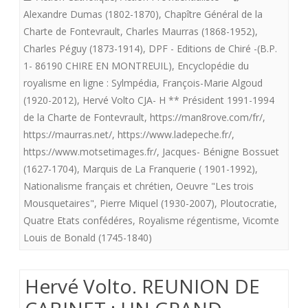
LE
Alexandre Dumas (1802-1870)
,
Chapître Général de la
XXI°
Charte de Fontevrault
,
Charles Maurras (1868-1952)
,
Charles Péguy (1873-1914)
,
DPF - Editions de Chiré -(B.P.
SIECLE
1- 86190 CHIRE EN MONTREUIL)
,
Encyclopédie du
:
royalisme en ligne : Sylmpédia
,
François-Marie Algoud
(1920-2012)
,
Hervé Volto CJA- H ** Président 1991-1994
REPUBLI
de la Charte de Fontevrault
,
https://man8rove.com/fr/
,
OU
https://maurras.net/
,
https://www.ladepeche.fr/
,
MONARC
https://www.motsetimages.fr/
,
Jacques- Bénigne Bossuet
(1627-1704)
,
Marquis de La Franquerie ( 1901-1992)
,
?
Nationalisme français et chrétien
,
Oeuvre "Les trois
Mousquetaires"
,
Pierre Miquel (1930-2007)
,
Ploutocratie
,
Quatre Etats confédéres
,
Royalisme régentisme
,
Vicomte
Louis de Bonald (1745-1840)
Hervé Volto. REUNION DE