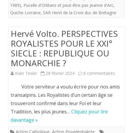
1989)
,
Pucelle d'Orléans et peut-être pas Jeanne d'Arc
,
TROIS
Quiche Lorraine
,
SAR Henri de la Croix duc de Bretagne
LOIS
DE
Hervé Volto. PERSPECTIVES
LA
ROYALISTES POUR LE XXI°
POLITIQUE
SIECLE : REPUBLIQUE OU
MONARCHIE ?
sur
Alain Texier
28 février 2024
6 commentaires
Hervé
Votre serviteur a voulu écrire pour nos amis
Volto.
transalpins. Les Royalistes d’un certain âge se
trouveront confirmé dans leur Foi et leur
PERSPEC
Tradition, les plus jeunes…
Cliquez pour lire
ROYALIS
davantage »
POUR
Action Catholique
,
Action Providentialiste