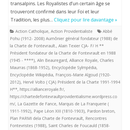
Volto.
transalpins. Les Royalistes d’un certain âge se
trouveront confirmé dans leur Foi et leur
PERSPECT
Tradition, les plus…
Cliquez pour lire davantage »
ROYALIST
Action Catholique
,
Action Providentialiste
Abbé
POUR
Pohu (1912- 2008) Aumônier général fondateur (1988) de
LE
la Charte de Fontevrault.
,
Alain Texier CJA- F/ H **
Président fondateur de la Charte de Fontevrault en 1988
XXI°
(1945 - ****)
,
Alin Beauregard
,
Alliance Royale
,
Charles
SIECLE
Maurras (1868-1952)
,
Encyclopédie Sylmpédia
,
:
Encyclopédie Wikipédia
,
François-Marie Algoud (1920-
2012)
,
Hervé Volto ( CJA) Président de la Charte 1991-1994
POSSIBILI
H**
,
https://allianceroyale.fr/
,
D’ACTION
https://chartedefontevraultprovidentialisme.wordpress.co
m/
,
La Gazette de Fance
,
Marquis de La Franquerie (
ROYALIS
1911-1992)
,
Pape Léon XIII (1810-1903)
,
Pardon breton
,
Plan PARMI dela Charte de Fontevrault
,
Rencontres
Fontevristes (1988)
,
Saint Charles de Foucauld (1858-