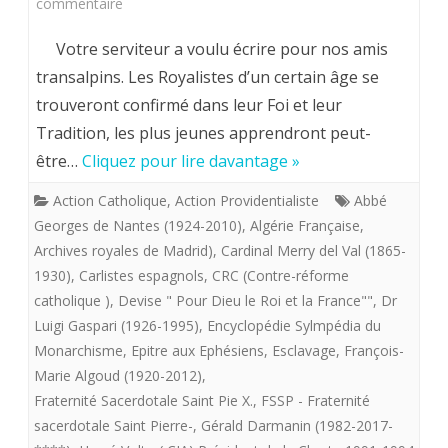
sur
commentaire
Hervé
Votre serviteur a voulu écrire pour nos amis
Volto
transalpins. Les Royalistes d’un certain âge se
trouveront confirmé dans leur Foi et leur
(CJA).
Tradition, les plus jeunes apprendront peut-
Histoire
être…
Cliquez pour lire davantage »
des
Action Catholique
,
Action Providentialiste
Abbé
Catholiques
Georges de Nantes (1924-2010)
,
Algérie Française
,
de
Archives royales de Madrid)
,
Cardinal Merry del Val (1865-
1930)
,
Carlistes espagnols
,
CRC (Contre-réforme
Tradition.
catholique )
,
Devise " Pour Dieu le Roi et la France""
,
Dr
Luigi Gaspari (1926-1995)
,
Encyclopédie Sylmpédia du
Monarchisme
,
Epitre aux Ephésiens
,
Esclavage
,
François-
Marie Algoud (1920-2012)
,
Fraternité Sacerdotale Saint Pie X.
,
FSSP - Fraternité
sacerdotale Saint Pierre-
,
Gérald Darmanin (1982-2017-