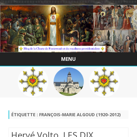
/*************************************************
MENU
Skip
to
content
ÉTIQUETTE :
FRANÇOIS-MARIE ALGOUD (1920-2012)
Hervé Volto. LES DIX