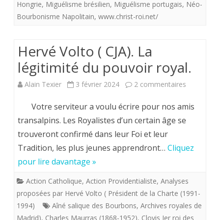
ROYALI
Hongrie
,
Miguélisme brésilien
,
Miguélisme portugais
,
Néo-
Bourbonisme Napolitain
,
www.christ-roi.net/
LA
NATIO
Hervé Volto ( CJA). La
ET
légitimité du pouvoir royal.
NATION
sur
Alain Texier
3 février 2024
2 commentaires
LE
Hervé
ROYALI
Votre serviteur a voulu écrire pour nos amis
Volto
transalpins. Les Royalistes d’un certain âge se
trouveront confirmé dans leur Foi et leur
(
Tradition, les plus jeunes apprendront…
Cliquez
CJA).
pour lire davantage »
La
Action Catholique
,
Action Providentialiste
,
Analyses
légitimité
proposées par Hervé Volto ( Président de la Charte (1991-
du
1994)
Aîné salique des Bourbons
,
Archives royales de
Madrid)
,
Charles Maurras (1868-1952)
,
Clovis Ier roi des