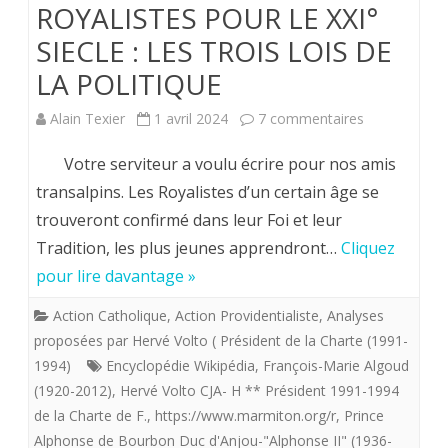
ROYALISTES POUR LE XXI°
SIECLE : LES TROIS LOIS DE
LA POLITIQUE
sur
Alain Texier
1 avril 2024
7 commentaires
Hervé
Votre serviteur a voulu écrire pour nos amis
Volto.
transalpins. Les Royalistes d’un certain âge se
trouveront confirmé dans leur Foi et leur
PERSPECTIV
Tradition, les plus jeunes apprendront…
Cliquez
ROYALISTES
pour lire davantage »
POUR
Action Catholique
,
Action Providentialiste
,
Analyses
LE
proposées par Hervé Volto ( Président de la Charte (1991-
XXI°
1994)
Encyclopédie Wikipédia
,
François-Marie Algoud
(1920-2012)
,
Hervé Volto CJA- H ** Président 1991-1994
SIECLE
de la Charte de F.
,
https://www.marmiton.org/r
,
Prince
: LES
Alphonse de Bourbon Duc d'Anjou-"Alphonse II" (1936-