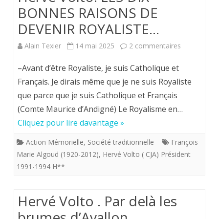
BONNES RAISONS DE
DEVENIR ROYALISTE…
sur
Alain Texier
14 mai 2025
2 commentaires
Hervé
–Avant d’être Royaliste, je suis Catholique et
Volto.
Français. Je dirais même que je ne suis Royaliste
que parce que je suis Catholique et Français
LES
(Comte Maurice d’Andigné) Le Royalisme en…
DIX
Cliquez pour lire davantage »
BONNES
Action Mémorielle
,
Société traditionnelle
François-
RAISONS
Marie Algoud (1920-2012)
,
Hervé Volto ( CJA) Président
DE
1991-1994 H**
DEVENIR
Hervé Volto . Par delà les
ROYALISTE
brumes d’Avallon.