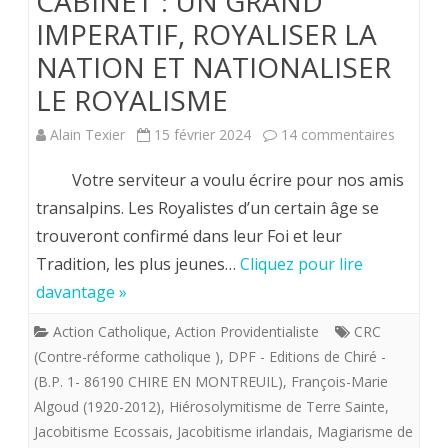
CABINET : UN GRAND
IMPERATIF, ROYALISER LA
NATION ET NATIONALISER
LE ROYALISME
sur
Alain Texier
15 février 2024
14 commentaires
Hervé
Votre serviteur a voulu écrire pour nos amis
Volto.
transalpins. Les Royalistes d’un certain âge se
trouveront confirmé dans leur Foi et leur
REUNI
Tradition, les plus jeunes…
Cliquez pour lire
DE
davantage »
CABINET
Action Catholique
,
Action Providentialiste
CRC
UN
(Contre-réforme catholique )
,
DPF - Editions de Chiré -
GRAND
(B.P. 1- 86190 CHIRE EN MONTREUIL)
,
François-Marie
Algoud (1920-2012)
,
Hiérosolymitisme de Terre Sainte
,
IMPERAT
Jacobitisme Ecossais
,
Jacobitisme irlandais
,
Magiarisme de