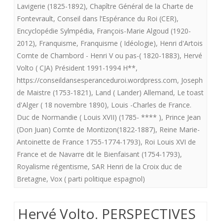
XXI
Lavigerie (1825-1892)
,
Chapître Général de la Charte de
Fontevrault
,
Conseil dans l’Espérance du Roi (CER)
,
°
Encyclopédie Sylmpédia
,
François-Marie Algoud (1920-
SIECLE
2012)
,
Franquisme
,
Franquisme ( Idéologie)
,
Henri d'Artois
Comte de Chambord - Henri V ou pas-( 1820-1883)
,
Hervé
:
Volto ( CJA) Président 1991-1994 H**
,
LA
https://conseildansesperanceduroi.wordpress.com
,
Joseph
FORCE
de Maistre (1753-1821)
,
Land ( Lander) Allemand
,
Le toast
d'Alger ( 18 novembre 1890)
,
Louis -Charles de France.
DES
Duc de Normandie ( Louis XVII) (1785- **** )
,
Prince Jean
CHOSES.
(Don Juan) Comte de Montizon(1822-1887)
,
Reine Marie-
Antoinette de France 1755-1774-1793)
,
Roi Louis XVI de
France et de Navarre dit le Bienfaisant (1754-1793)
,
Royalisme régentisme
,
SAR Henri de la Croix duc de
Bretagne
,
Vox ( parti politique espagnol)
Hervé Volto. PERSPECTIVES