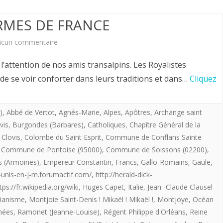
les
 ARMES DE FRANCE
petits
cailloux
sur
ucun commentaire
blancs
Hervé
à l’attention de nos amis transalpins. Les Royalistes
déposés
Volto,
de se voir conforter dans leurs traditions et dans…
Cliquez
sur
CJA.
notre
LES
)
,
Abbé de Vertot
,
Agnés-Marie
,
Alpes
,
Apôtres
,
Archange saint
vis
,
Burgondes (Barbares)
,
Catholiques
,
Chapître Général de la
chemin
ARMES
,
Clovis
,
Colombe du Saint Esprit
,
Commune de Conflans Sainte
par
DE
,
Commune de Pontoise (95000)
,
Commune de Soissons (02200)
,
s (Armoiries)
,
Empereur Constantin
,
Francs
,
Gallo-Romains
,
Gaule
,
la
FRANCE
-unis-en-j-m.forumactif.com/
,
http://herald-dick-
Providence.
tps://fr.wikipedia.org/wiki
,
Huges Capet
,
Italie
,
Jean -Claude Clausel
tianisme
,
Montjoie Saint-Denis ! Mikaël ! Mikaël !
,
Montjoye
,
Océan
nées
,
Ramonet (Jeanne-Louise)
,
Régent Philippe d'Orléans
,
Reine