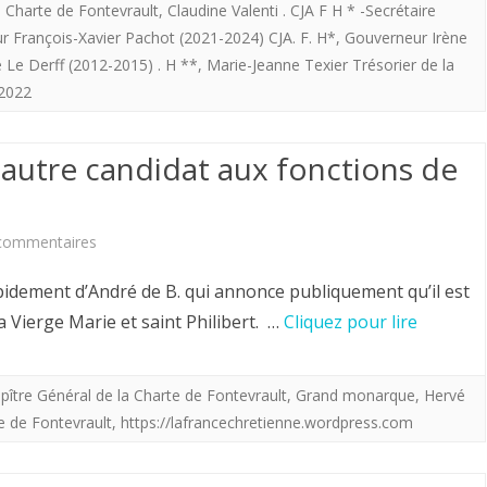
a Charte de Fontevrault
,
Claudine Valenti . CJA F H * -Secrétaire
.Leur
 François-Xavier Pachot (2021-2024) CJA. F. H*
,
Gouverneur Irène
grandeur
 Le Derff (2012-2015) . H **
,
Marie-Jeanne Texier Trésorier de la
 2022
c’est
d’être
n autre candidat aux fonctions de
responsables.
Les
sur
commentaires
dirigeants
Il
de
idement d’André de B. qui annonce publiquement qu’il est
y
a Vierge Marie et saint Philibert. …
Cliquez pour lire
la
avait
Charte
longtemps;
pître Général de la Charte de Fontevrault
,
Grand monarque
,
Hervé
.
e de Fontevrault
,
https://lafrancechretienne.wordpress.com
Un
autre