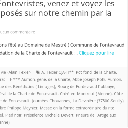
ontevristes, venez et voyez les
candidat
déposés sur notre chemin par la
aux
fonctions
sur
ucun commentaire
de
Samedi
ns fêté au Domaine de Mestré ( Commune de Fontevraud
Grand
30
ndation de la Charte de Fontevrault :…
Cliquez pour lire
Monarque.
Mars
2019
 vie -Alain Texier-
A. Texier CJA-H**. Pdt fond. de la Charte
,
rat – F ***-Aumôn. géné. de la Charte
,
Abbé Joseph Pohu Aumôn.
.
ue des Bénédictins ( Limoges)
,
Bourg de Fontevraud l' abbaye
,
Fontevristes,
ral de la Charte de Fontevrault
,
Chiré-en-Montreuil ( Vienne)
,
Cöte
e de Fontevrault
,
Journées Chouannes
,
La Devinière (37500-Seuilly)
,
venez
tre Philippe Meynier
,
Messe en la forme extraordinaire du rite
et
el
,
Pied noir
,
Présidente Michelle Devert
,
Prieuré de l'Artige aux
voyez
ienne)