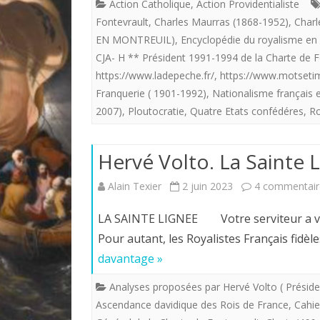
Action Catholique
,
Action Providentialiste
Fontevrault
,
Charles Maurras (1868-1952)
,
Charl
EN MONTREUIL)
,
Encyclopédie du royalisme en 
CJA- H ** Président 1991-1994 de la Charte de F
https://www.ladepeche.fr/
,
https://www.motsetim
Franquerie ( 1901-1992)
,
Nationalisme français e
2007)
,
Ploutocratie
,
Quatre Etats confédéres
,
Ro
Hervé Volto. La Sainte 
Alain Texier
2 juin 2023
4 commentair
LA SAINTE LIGNEE Votre serviteur a voulu
Pour autant, les Royalistes Français fid
davantage »
Analyses proposées par Hervé Volto ( Préside
Ascendance davidique des Rois de France
,
Cahie