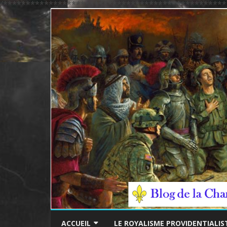
/*************************************************
ACCUEIL
LE ROYALISME PROVIDENTIALIS