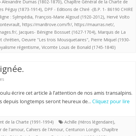
Alexandre Dumas (1802-1870)
,
Chapître Général de la Charte de
es Péguy (1873-1914)
,
DPF - Editions de Chiré -(B.P. 1- 86190 CHIRE
ROYALISTES
ligne : Sylmpédia
,
François-Marie Algoud (1920-2012)
,
Hervé Volto
POUR
ontevrault
,
https://man8rove.com/fr/
,
https://maurras.net/
,
LE
ages.fr/
,
Jacques- Bénigne Bossuet (1627-1704)
,
Marquis de La
t chrétien
,
Oeuvre "Les trois Mousquetaires"
,
Pierre Miquel (1930-
XXI°
yalisme régentisme
,
Vicomte Louis de Bonald (1745-1840)
SIECLE
:
Lignée.
REPUBLIQUE
sur
es
OU
Hervé
 écrire cet article à l’attention de nos amis transalpins.
MONARCHIE
Volto.
èles depuis longtemps seront heureux de…
Cliquez pour lire
?
La
Sainte
nt de la Charte (1991-1994)
Achille (Héros légendaire)
,
r de l'amour
,
Cahiers de l'Amour
,
Centurion Longin
,
Chapître
Lignée.