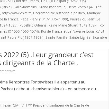
-481- 511) Roi des Francs
,
Dr Luigi Gaspari (1926-1995)
,
 (Bible)
,
Gallo-Romains
,
Grand monarque
,
Hervé Volto CJA- H **
,
http://www.chire.fr
,
Il ceremoniale historico e politico
,
Madame
de la France
,
Pape Pie VI (1717-1775- 1799)
,
Pierre ( ou Jean) Le
(1524-1585)
,
Pucelle d'Orléans
,
Reine Marie Stuart (1542-1587)
,
Roi
arles IX 1550-1560-1574)
,
Roi de France et de Navarre Louis XV dit
Saint Padre Pio( 1867-1968 )
,
Sainte Famille
,
Sainte Lignée
,
Sicambre
 2022 (5) .Leur grandeur c’est
 dirigeants de la Charte .
sur
mmentaire
Rencontres
éme Rencontres Fontevristes il a appartenu au
Fontevristes
r Pachot ( debout chemisette bleue) – en présence du…
2022
(5)
n Texier CJA- F/ H ** Président fondateur de la Charte de