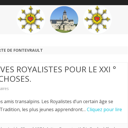
content
THÉME
AUTEUR
’ÉTENDARD
RTE DE FONTEVRAULT
IVES ROYALISTES POUR LE XXI °
 CHOSES.
sur
aires
Hervé
amis transalpins. Les Royalistes d’un certain âge se
Volto.
r Tradition, les plus jeunes apprendront…
Cliquez pour lire
PERSPECTIVES