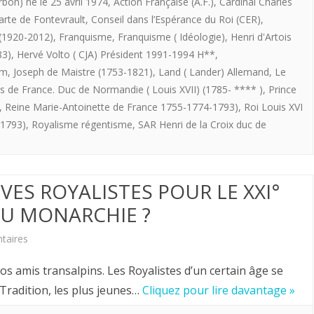
ROYALISTES
bon) né le 25 avril 1974
,
Action Française (A.F.)
,
Cardinal Charles
arte de Fontevrault
,
Conseil dans l’Espérance du Roi (CER)
,
POUR
(1920-2012)
,
Franquisme
,
Franquisme ( Idéologie)
,
Henri d'Artois
LE
83)
,
Hervé Volto ( CJA) Président 1991-1994 H**
,
om
,
Joseph de Maistre (1753-1821)
,
Land ( Lander) Allemand
,
Le
XXI
es de France. Duc de Normandie ( Louis XVII) (1785- **** )
,
Prince
°
,
Reine Marie-Antoinette de France 1755-1774-1793)
,
Roi Louis XVI
SIECLE
-1793)
,
Royalisme régentisme
,
SAR Henri de la Croix duc de
:
LA
IVES ROYALISTES POUR LE XXI°
FORCE
OU MONARCHIE ?
DES
sur
taires
CHOSES.
Hervé
amis transalpins. Les Royalistes d’un certain âge se
Volto.
 Tradition, les plus jeunes…
Cliquez pour lire davantage »
PERSPECTIVES