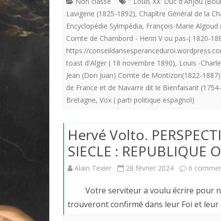
Non classé
" Louis XX' Duc d'Anjou (Bour
Lavigerie (1825-1892)
,
Chapître Général de la Ch
Encyclopédie Sylmpédia
,
François-Marie Algoud 
Comte de Chambord - Henri V ou pas-( 1820-18
https://conseildansesperanceduroi.wordpress.c
toast d'Alger ( 18 novembre 1890)
,
Louis -Charl
Jean (Don Juan) Comte de Montizon(1822-1887)
de France et de Navarre dit le Bienfaisant (1754
Bretagne
,
Vox ( parti politique espagnol)
Hervé Volto. PERSPECT
SIECLE : REPUBLIQUE 
Alain Texier
28 février 2024
6 commen
Votre serviteur a voulu écrire pour nos 
trouveront confirmé dans leur Foi et leur