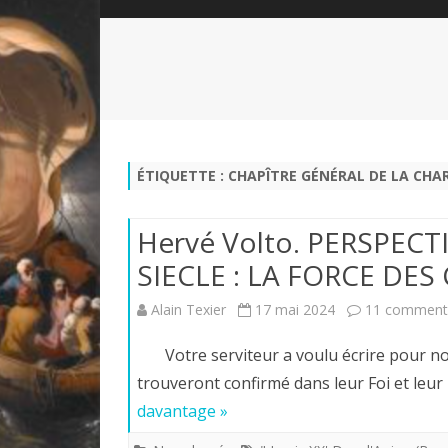
QUI SOMMES-NOUS?
ABÉCÉDAIRE DE LA CHARTE
LE FONDATEUR DE LA CHARTE
QUESTIONS/RÉPONSES
HISTORIQUE DES RENCONTRES
DÉVOTION AU SACRÉ-COEUR
L
NOUS SOUTENIR
LE ROYALISME RÉGENTISME
ÉTIQUETTE :
CHAPÎTRE GÉNÉRAL DE LA CHA
QUIÉTISME?
Hervé Volto. PERSPECT
SIECLE : LA FORCE DES
Alain Texier
17 mai 2024
11 comment
Votre serviteur a voulu écrire pour nos 
trouveront confirmé dans leur Foi et leu
davantage »