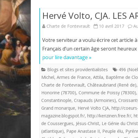
Hervé Volto, CJA. LES
Charte de Fontevrault
10 avril 2017
A
Votre serviteur a voulu écrire cet article 
Français d’un certain âge seront heureux 
pour lire davantage »
Blogs et sites providentialistes
496 (Noël
Michel
,
Armes de France
,
Attila
,
Baptême de Clo
Charte de Fontevrault
,
Châteaubriand (René de)
Honorine (78700)
,
Commune de Poissy (78300)
Constantinople
,
Crapauds (Armoiries)
,
Croissant
Grand monarque
,
Hervé Volto CJA
,
http://coeurs
magazine.blogspot.fr/
,
http://kerizinen.free.fr/
,
ht
de Coussergues
,
Jésus-Christ
,
Le Génie du Chris
(atlantique)
,
Pape Anastase II
,
Peuple élu
,
Pyrén