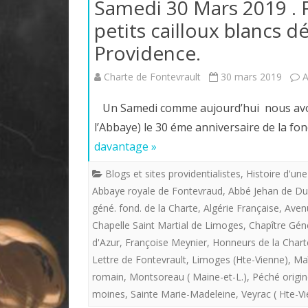
Samedi 30 Mars 2019 . F
petits cailloux blancs 
Providence.
Charte de Fontevrault
30 mars 2019
A
Un Samedi comme aujourd’hui nous avo
l’Abbaye) le 30 éme anniversaire de la fo
davantage »
Blogs et sites providentialistes
,
Histoire d'une
Abbaye royale de Fontevraud
,
Abbé Jehan de Du
géné. fond. de la Charte
,
Algérie Française
,
Aven
Chapelle Saint Martial de Limoges
,
Chapître Géné
d'Azur
,
Françoise Meynier
,
Honneurs de la Chart
Lettre de Fontevrault
,
Limoges (Hte-Vienne)
,
Maî
romain
,
Montsoreau ( Maine-et-L.)
,
Péché origin
moines
,
Sainte Marie-Madeleine
,
Veyrac ( Hte-V