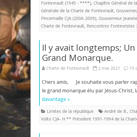
Fontevrault (1945 - ****)
,
Chapître Général de l
Générale de la Charte de Fontevrault
,
Gouverneur
Pincemaille CJA (2006-2009)
,
Gouverneur Jeanine
Charte de Fontevrault
,
Rencontres Fontevristes
Il y avait longtemps; U
Grand Monarque.
Charte de Fontevrault
2 mai 2021
15 
Chers amis, Je souhaite vous parler rap
le grand monarque élu par Jésus-Christ, l
davantage »
Limites de la république
André de B.
,
Cha
Volto CJA- H ** Président 1991-1994 de la Chart