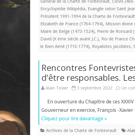
Général de la Charte de Fontevrault
,
Clovis (466
Encyclopédie Wikipédia
,
Evangile selon Saint Jean
Président 1991-1994 de la Charte de Fontevrault
Elizabeth de France (1764-1794)
,
Mission divine 
Maire de Belge (1473-1524)
,
Pierre de Ronsard 
David (X éme siècle avant J.C.)
,
Roi de France Ch
le Bien Aimé (1710-1774)
,
Royalistes jacobites
,
Rencontres Fontevristes
d’être responsables. Les
Alain Texier
3 septembre 2022
Un co
En ouverture du Chapître de ces XXXIV 
Gouverneur en exercice, François -Xavie
Cliquez pour lire davantage »
Archives de la Charte de Fontevrault
Alai