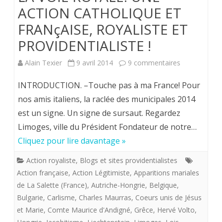
ACTION CATHOLIQUE ET
FRANçAISE, ROYALISTE ET
PROVIDENTIALISTE !
sur
Alain Texier
9 avril 2014
9 commentaires
LA
INTRODUCTION. –Touche pas à ma France! Pour
VOIE
nos amis italiens, la raclée des municipales 2014
est un signe. Un signe de sursaut. Regardez
ROYALE:
Limoges, ville du Président Fondateur de notre…
UNE
Cliquez pour lire davantage »
ACTION
Action royaliste
,
Blogs et sites providentialistes
CATHOLIQU
Action française
,
Action Légitimiste
,
Apparitions mariales
ET
de La Salette (France)
,
Autriche-Hongrie
,
Belgique
,
Bulgarie
,
Carlisme
,
Charles Maurras
,
Coeurs unis de Jésus
FRANçAISE,
et Marie
,
Comte Maurice d'Andigné
,
Grêce
,
Hervé Volto
,
ROYALISTE