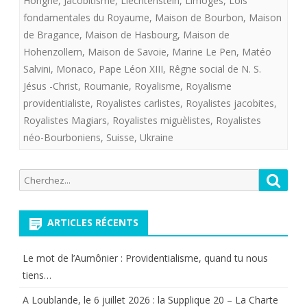
Hongrie
,
Jacobitisme
,
Liechtenstein
,
Limoges
,
Lois
fondamentales du Royaume
,
Maison de Bourbon
,
Maison
ET
de Bragance
,
Maison de Hasbourg
,
Maison de
PROVIDENTI
Hohenzollern
,
Maison de Savoie
,
Marine Le Pen
,
Matéo
!
Salvini
,
Monaco
,
Pape Léon XIII
,
Rêgne social de N. S.
Jésus -Christ
,
Roumanie
,
Royalisme
,
Royalisme
providentialiste
,
Royalistes carlistes
,
Royalistes jacobites
,
Royalistes Magiars
,
Royalistes miguèlistes
,
Royalistes
néo-Bourboniens
,
Suisse
,
Ukraine
Recherche
Reche
pour:
ARTICLES RÉCENTS
Le mot de l’Aumônier : Providentialisme, quand tu nous
tiens…
A Loublande, le 6 juillet 2026 : la Supplique 20 – La Charte