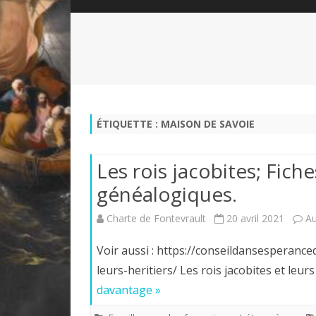
QUI SOMMES-NOUS?
ABÉCÉDAIRE DE LA CHARTE
LE FONDATEUR DE LA CHARTE
QUESTIONS/RÉPONSES
HISTORIQUE DES RENCONTRES
DÉVOTION AU SACRÉ-COEUR
L
NOUS SOUTENIR
LE ROYALISME RÉGENTISME
ÉTIQUETTE :
MAISON DE SAVOIE
QUIÉTISME?
Les rois jacobites; Fiche
généalogiques.
Charte de Fontevrault
20 avril 2021
A
Voir aussi : https://conseildansesperanc
leurs-heritiers/ Les rois jacob
davantage »