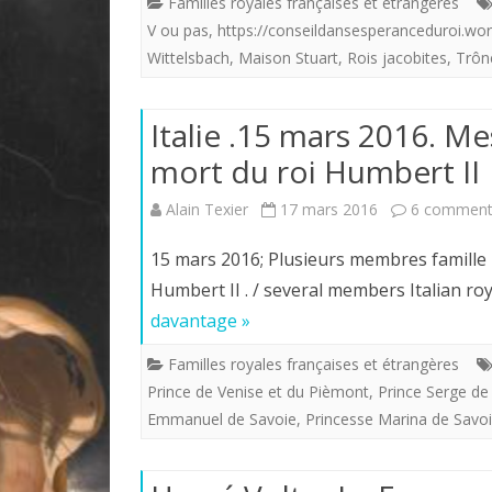
Familles royales françaises et étrangères
V ou pas
,
https://conseildansesperanceduroi.wo
Wittelsbach
,
Maison Stuart
,
Rois jacobites
,
Trôn
Italie .15 mars 2016. Me
mort du roi Humbert II
Alain Texier
17 mars 2016
6 comment
15 mars 2016; Plusieurs membres famille 
Humbert II . / several members Italian roy
davantage »
Familles royales françaises et étrangères
Prince de Venise et du Pièmont
,
Prince Serge de
Emmanuel de Savoie
,
Princesse Marina de Savo