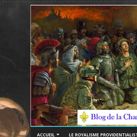
/*************************************************
ACCUEIL
LE ROYALISME PROVIDENTIALIS