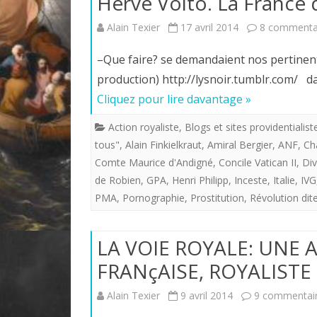
Hervé Volto. La France
Alain Texier
17 avril 2014
8 commenta
–Que faire? se demandaient nos pertinen
production) http://lysnoir.tumblr.com/ dan
Cliquez pour lire davantage »
Action royaliste
,
Blogs et sites providentialist
tous"
,
Alain Finkielkraut
,
Amiral Bergier
,
ANF
,
Ch
Comte Maurice d'Andigné
,
Concile Vatican II
,
Di
de Robien
,
GPA
,
Henri Philipp
,
Inceste
,
Italie
,
IVG
PMA
,
Pornographie
,
Prostitution
,
Révolution dit
LA VOIE ROYALE: UNE
FRANçAISE, ROYALISTE 
Alain Texier
9 avril 2014
9 commentai