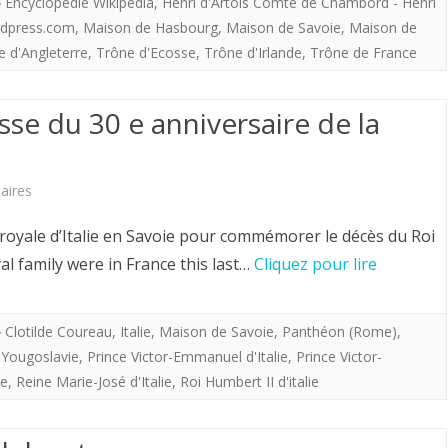
Fiches
Encyclopédie Wikipédia
,
Henri d'Artois Comte de Chambord - Henri
rdpress.com
,
Maison de Hasbourg
,
Maison de Savoie
,
Maison de
individuelles
e d'Angleterre
,
Trône d'Ecosse
,
Trône d'Irlande
,
Trône de France
et
arbres
sse du 30 e anniversaire de la
généalogiques.
sur
aires
Italie
royale d’Italie en Savoie pour commémorer le décès du Roi
.15
al family were in France this last…
Cliquez pour lire
mars
2016.
Clotilde Coureau
,
Italie
,
Maison de Savoie
,
Panthéon (Rome)
,
 Yougoslavie
,
Prince Victor-Emmanuel d'Italie
,
Prince Victor-
Messe
ie
,
Reine Marie-José d'Italie
,
Roi Humbert II d'italie
du
30