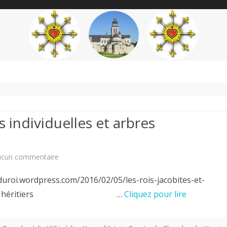
content
THÉME
AUTEUR
’ÉTENDARD
s individuelles et arbres
sur
ucun commentaire
Les
eduroi.wordpress.com/2016/02/05/les-rois-jacobites-et-
rois
ites et leurs héritiers …
Cliquez pour lire
jacobites;