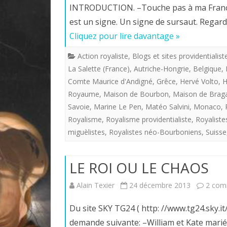
INTRODUCTION. –Touche pas à ma France! 
est un signe. Un signe de sursaut. Regar
Cliquez pour lire davantage »
Action royaliste
,
Blogs et sites providentialist
La Salette (France)
,
Autriche-Hongrie
,
Belgique
,
Comte Maurice d'Andigné
,
Grêce
,
Hervé Volto
,
H
Royaume
,
Maison de Bourbon
,
Maison de Brag
Savoie
,
Marine Le Pen
,
Matéo Salvini
,
Monaco
,
Royalisme
,
Royalisme providentialiste
,
Royalistes
miguèlistes
,
Royalistes néo-Bourboniens
,
Suisse
LE ROI OU LE CHAOS
Alain Texier
24 décembre 2013
2 com
Du site SKY TG24 ( http: //www.tg24.sky.it/
demande suivante: –William et Kate mariés