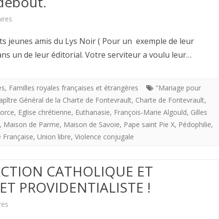
 debout.
e
sur
ires
anniversaire
Hervé
ts jeunes amis du Lys Noir ( Pour un exemple de leur
de
Volto.
s un de leur éditorial. Votre serviteur a voulu leur…
la
La
mort
France
es
,
Familles royales françaises et étrangères
"Mariage pour
du
apître Général de la Charte de Fontevrault
,
Charte de Fontevrault
,
debout.
vorce
,
Eglise chrétienne
,
Euthanasie
,
François-Marie Algould
,
Gilles
roi
,
Maison de Parme
,
Maison de Savoie
,
Pape saint Pie X
,
Pédophilie
,
Humbert
e Française
,
Union libre
,
Violence conjugale
II
 ACTION CATHOLIQUE ET
ET PROVIDENTIALISTE !
sur
res