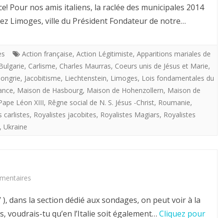
LA
Pour nos amis italiens, la raclée des municipales 2014
VOIE
dez Limoges, ville du Président Fondateur de notre…
ROYALE:
UNE
es
Action française
,
Action Légitimiste
,
Apparitions mariales de
Bulgarie
,
Carlisme
,
Charles Maurras
,
Coeurs unis de Jésus et Marie
,
ACTION
ongrie
,
Jacobitisme
,
Liechtenstein
,
Limoges
,
Lois fondamentales du
CATHOLIQUE
ance
,
Maison de Hasbourg
,
Maison de Hohenzollern
,
Maison de
Pape Léon XIII
,
Rêgne social de N. S. Jésus -Christ
,
Roumanie
,
ET
 carlistes
,
Royalistes jacobites
,
Royalistes Magiars
,
Royalistes
FRANçAISE,
,
Ukraine
ROYALISTE
ET
PROVIDENTIALISTE
sur
mentaires
!
LE
 ), dans la section dédié aux sondages, on peut voir à la
ROI
, voudrais-tu qu’en l’Italie soit également…
Cliquez pour