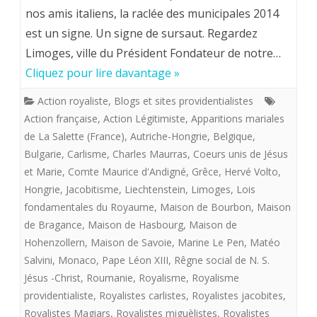
VOIE
nos amis italiens, la raclée des municipales 2014
est un signe. Un signe de sursaut. Regardez
ROYALE:
Limoges, ville du Président Fondateur de notre…
UNE
Cliquez pour lire davantage »
ACTION
Action royaliste
,
Blogs et sites providentialistes
CATHOLIQU
Action française
,
Action Légitimiste
,
Apparitions mariales
ET
de La Salette (France)
,
Autriche-Hongrie
,
Belgique
,
Bulgarie
,
Carlisme
,
Charles Maurras
,
Coeurs unis de Jésus
FRANçAISE,
et Marie
,
Comte Maurice d'Andigné
,
Grêce
,
Hervé Volto
,
ROYALISTE
Hongrie
,
Jacobitisme
,
Liechtenstein
,
Limoges
,
Lois
fondamentales du Royaume
,
Maison de Bourbon
,
Maison
ET
de Bragance
,
Maison de Hasbourg
,
Maison de
PROVIDENTI
Hohenzollern
,
Maison de Savoie
,
Marine Le Pen
,
Matéo
!
Salvini
,
Monaco
,
Pape Léon XIII
,
Rêgne social de N. S.
Jésus -Christ
,
Roumanie
,
Royalisme
,
Royalisme
providentialiste
,
Royalistes carlistes
,
Royalistes jacobites
,
Royalistes Magiars
,
Royalistes miguèlistes
,
Royalistes