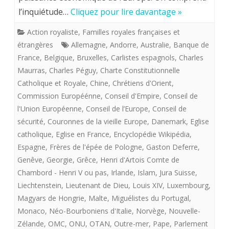
ROI
l’inquiétude…
Cliquez pour lire davantage »
DE
Action royaliste
,
Familles royales françaises et
FRANC
étrangères
Allemagne
,
Andorre
,
Australie
,
Banque de
A
France
,
Belgique
,
Bruxelles
,
Carlistes espagnols
,
Charles
Maurras
,
Charles Péguy
,
Charte Constitutionnelle
VENIR
Catholique et Royale
,
Chine
,
Chrétiens d'Orient
,
Commission Européénne
,
Conseil d'Empire
,
Conseil de
l'Union Européenne
,
Conseil de l’Europe
,
Conseil de
sécurité
,
Couronnes de la vieille Europe
,
Danemark
,
Eglise
catholique
,
Eglise en France
,
Encyclopédie Wikipédia
,
Espagne
,
Frères de l'épée de Pologne
,
Gaston Deferre
,
Genêve
,
Georgie
,
Grêce
,
Henri d'Artois Comte de
Chambord - Henri V ou pas
,
Irlande
,
Islam
,
Jura Suisse
,
Liechtenstein
,
Lieutenant de Dieu
,
Louis XIV
,
Luxembourg
,
Magyars de Hongrie
,
Malte
,
Miguélistes du Portugal
,
Monaco
,
Néo-Bourboniens d'Italie
,
Norvège
,
Nouvelle-
Zélande
,
OMC
,
ONU
,
OTAN
,
Outre-mer
,
Pape
,
Parlement