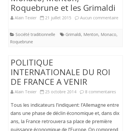
Roquebrune et les Grimaldi
sur
Alain Texier
21 juillet 2015
Aucun commentaire
Monac
Société traditionnelle
Grimaldi
,
Menton
,
Monaco
,
Mento
Roquebrune
Roque
et
POLITIQUE
les
INTERNATIONALE DU ROI
DE FRANCE A VENIR
Grimal
sur
Alain Texier
25 octobre 2014
8 commentaires
POLITI
Tous les indicateurs l’indiquent: l’Allemagne entre
INTERN
dans une phase de déclin économique et, dans dix
ans, la France retrouvera sa place de première
DU
puissance économique de l’Europe. On comprend