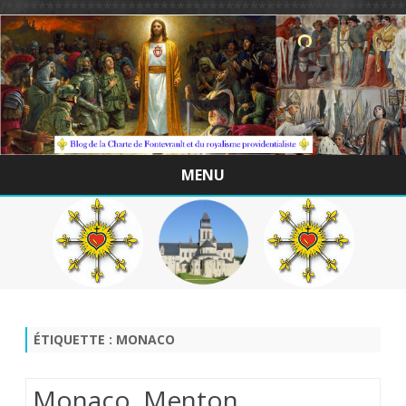
/*************************************************
MENU
Skip
to
content
ÉTIQUETTE :
MONACO
Monaco, Menton,