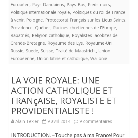
Européen
,
Pays Danubiens
,
Pays-Bas
,
Pieds-noirs
,
Politique internationale royale
,
Politiques du roi de France
à venir
,
Pologne
,
Protectorat Français sur les Lieux Saints
,
Providence
,
Québec
,
Racines chrétiennes de l'Europe
,
Rapatriés
,
Religion catholique
,
Royalistes jacobites de
Grande-Bretagne
,
Royaume des Lys
,
Royaume-Uni
,
Russie
,
Suède
,
Suisse
,
Traité de Maastricht
,
Union
Européenne
,
Union latine et catholique
,
Wallonie
LA VOIE ROYALE: UNE
ACTION CATHOLIQUE ET
FRANçAISE, ROYALISTE ET
PROVIDENTIALISTE !
sur
Alain Texier
9 avril 2014
9 commentaires
LA
INTRODUCTION. –Touche pas à ma France! Pour