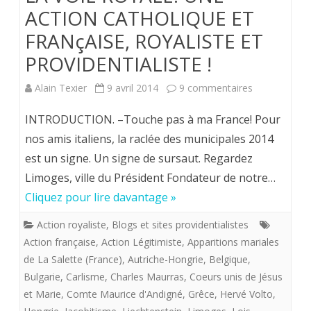
ACTION CATHOLIQUE ET
FRANçAISE, ROYALISTE ET
PROVIDENTIALISTE !
sur
Alain Texier
9 avril 2014
9 commentaires
LA
INTRODUCTION. –Touche pas à ma France! Pour
VOIE
nos amis italiens, la raclée des municipales 2014
est un signe. Un signe de sursaut. Regardez
ROYALE:
Limoges, ville du Président Fondateur de notre…
UNE
Cliquez pour lire davantage »
ACTION
Action royaliste
,
Blogs et sites providentialistes
CATHOLIQU
Action française
,
Action Légitimiste
,
Apparitions mariales
ET
de La Salette (France)
,
Autriche-Hongrie
,
Belgique
,
Bulgarie
,
Carlisme
,
Charles Maurras
,
Coeurs unis de Jésus
FRANçAISE,
et Marie
,
Comte Maurice d'Andigné
,
Grêce
,
Hervé Volto
,
ROYALISTE