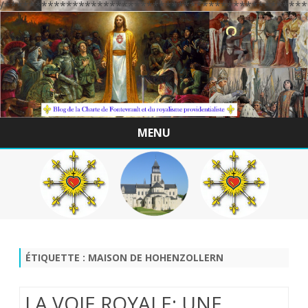
/*************************************************
MENU
Skip
to
content
ÉTIQUETTE :
MAISON DE HOHENZOLLERN
LA VOIE ROYALE: UNE