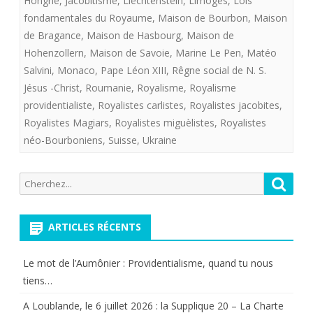
Hongrie
,
Jacobitisme
,
Liechtenstein
,
Limoges
,
Lois
fondamentales du Royaume
,
Maison de Bourbon
,
Maison
ET
de Bragance
,
Maison de Hasbourg
,
Maison de
PROVIDENTI
Hohenzollern
,
Maison de Savoie
,
Marine Le Pen
,
Matéo
!
Salvini
,
Monaco
,
Pape Léon XIII
,
Rêgne social de N. S.
Jésus -Christ
,
Roumanie
,
Royalisme
,
Royalisme
providentialiste
,
Royalistes carlistes
,
Royalistes jacobites
,
Royalistes Magiars
,
Royalistes miguèlistes
,
Royalistes
néo-Bourboniens
,
Suisse
,
Ukraine
Recherche
Reche
pour:
ARTICLES RÉCENTS
Le mot de l’Aumônier : Providentialisme, quand tu nous
tiens…
A Loublande, le 6 juillet 2026 : la Supplique 20 – La Charte