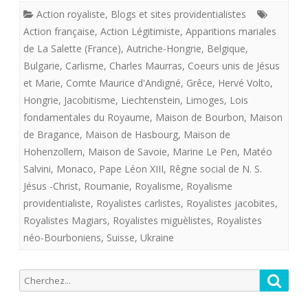
Action royaliste
,
Blogs et sites providentialistes
CATHOLIQU
Action française
,
Action Légitimiste
,
Apparitions mariales
ET
de La Salette (France)
,
Autriche-Hongrie
,
Belgique
,
Bulgarie
,
Carlisme
,
Charles Maurras
,
Coeurs unis de Jésus
FRANçAISE,
et Marie
,
Comte Maurice d'Andigné
,
Grêce
,
Hervé Volto
,
ROYALISTE
Hongrie
,
Jacobitisme
,
Liechtenstein
,
Limoges
,
Lois
fondamentales du Royaume
,
Maison de Bourbon
,
Maison
ET
de Bragance
,
Maison de Hasbourg
,
Maison de
PROVIDENTI
Hohenzollern
,
Maison de Savoie
,
Marine Le Pen
,
Matéo
!
Salvini
,
Monaco
,
Pape Léon XIII
,
Rêgne social de N. S.
Jésus -Christ
,
Roumanie
,
Royalisme
,
Royalisme
providentialiste
,
Royalistes carlistes
,
Royalistes jacobites
,
Royalistes Magiars
,
Royalistes miguèlistes
,
Royalistes
néo-Bourboniens
,
Suisse
,
Ukraine
Recherche
Reche
pour: