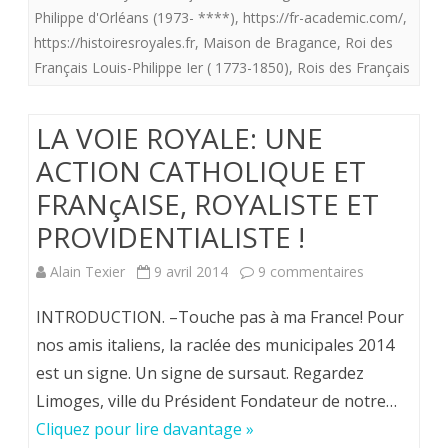
Philippe d'Orléans (1973- ****)
,
https://fr-academic.com/
,
roi
https://histoiresroyales.fr
,
Maison de Bragance
,
Roi des
des
Français Louis-Philippe Ier ( 1773-1850)
,
Rois des Français
Franç
LA VOIE ROYALE: UNE
Louis
ACTION CATHOLIQUE ET
Phili
FRANçAISE, ROYALISTE ET
1er
PROVIDENTIALISTE !
dans
sur
cette
Alain Texier
9 avril 2014
9 commentaires
LA
généa
INTRODUCTION. –Touche pas à ma France! Pour
VOIE
XXL?
nos amis italiens, la raclée des municipales 2014
est un signe. Un signe de sursaut. Regardez
ROYALE:
Limoges, ville du Président Fondateur de notre…
UNE
Cliquez pour lire davantage »
ACTION