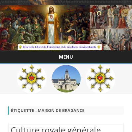
/*************************************************
MENU
Skip
to
content
ÉTIQUETTE :
MAISON DE BRAGANCE
Culture royale générale ,