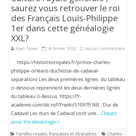
saurez vous retrouver le roi
des Français Louis-Philippe
1er dans cette généalogie
XXL?
sur
Alain Texier
18 février 2022
Aucun commentaire
Cultu
https://histoiresroyales.fr/prince-charles-
royal
philippe-orleans-duchesse-de-cadaval-
separation/ Les deux premières lignes du tableau
génér
ci-dessous reprennent les deux dernières lignes
,
du tableau ci-dessus. https://fr-
saure
academic.com/dic.nsf/frwiki/510979 NB ; Duc de
vous
Cadaval Les ducs de Cadaval sont une…
Cliquez
pour lire davantage »
retro
le
Familles royales françaises et étrangères
Charles-