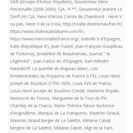
GAR (Groupe d'Action Royaliste)
,
Gouverneur Irène
Pincemaille (2006-2009). CJA- H **
,
Gouverneur Jeanine Le
Derff (H) CJA
,
Henri d'Artois Comte de Chambord - Henri V
ou pas
,
Henri V de la Croix
,
http://noelle.destremau.free.fr/
,
https://www.chateaudelabarre.com/fr/
,
https://www.memorialdefrance.org/
,
Isabelle II d'Espagne
,
Italie (République d')
,
Jean Tulard
,
Jean-François Goupilleau
de Fontenoy
,
Joséphine de Beauharnais
,
Journal " la
Légitimité"
,
Juan-Carlos Ier d'Espagne
,
Karl-Wilhelm
Naundorff
,
La querelle du drapeau Blanc
,
Lois
fondamentales du Royaume de France (LFR)
,
Louis Henri
Joseph de Bourbon (1756-1830
,
Louis XVII de France
,
Louis-Henri-Joseph de Bourbon-Condé
,
Madame Royale
,
Manuscrit de Trieste
,
Marguerite de la Tour du Pin
Chambly de la Charce
,
Marie-Thérèse future duchesse
d'Angoulême
,
Marquis de La Franquerie
,
Maximin Giraud
,
Maximin Giraud berger de La Salette
,
Mélanie Calvat
bergére de La Salette
,
Mélanie Calvet
,
Mgr de la Fare
,