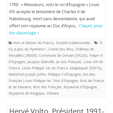
“Il
1700 : « Messieurs, voici le roi d’Espagne » Louis
n’y
XIV accepte le testament de Charles II de
Habsbourg, mort sans descendance, qui avait
a
offert son royaume au Duc d’Anjou…
Cliquez pour
plus
lire davantage »
de
Rois et Reines de France
,
Société traditionnelle
"Il
Pyrénées
n’y a plus de Pyrénées"
,
Castel dos Rios
,
Château de
dixit”
Versailles (78000)
,
Commune de Denain (59220)
,
Felipe VI
d'Espagne
,
Jacques Bainville
,
Je suis Français
,
Louis XIV de
(?)
France
,
Louis-Philippe 1er de France
,
Malplaquet (59570)
,
l’ambassadeur
Maréchal Joseph Joffre
,
Philippe V d'Espagne
,
Roi des
Français Louis-Philippe Ier
,
Rois d'Espagne
,
Rois de France
d’Espagne,
et de Navarre
,
Rois des Français
,
Royaume d'Espagne
,
Castel
Royaume de Belgique
,
Voltaire
dos
Rios.
Hervé Volto, Président 1991-