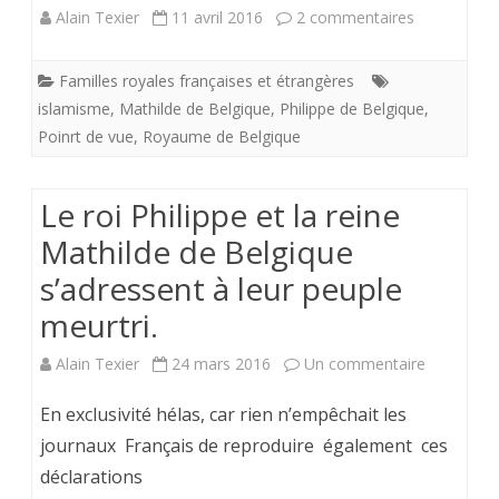
sur
Alain Texier
11 avril 2016
2 commentaires
XVI-
Belgique.
du
Familles royales françaises et étrangères
Après
islamisme
,
Mathilde de Belgique
,
Philippe de Belgique
,
mercredi
le
Poinrt de vue
,
Royaume de Belgique
8
carnage.
au
Le roi Philippe et la reine
le
jeudi
Mathilde de Belgique
Roi
16
s’adressent à leur peuple
Philippe
juin
meurtri.
et
2016
sur
Alain Texier
24 mars 2016
Un commentaire
la
Le
reine
En exclusivité hélas, car rien n’empêchait les
roi
journaux Français de reproduire également ces
Mathilde
déclarations
Philippe
en