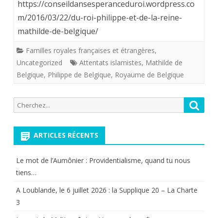
https://conseildansesperanceduroi.wordpress.co
et
deuil
m/2016/03/22/du-roi-philippe-et-de-la-reine-
la
de
mathilde-de-belgique/
reine
“leurs
Familles royales françaises et étrangères
,
Mathilde
enfants””
Uncategorized
Attentats islamistes
,
Mathilde de
Belgique
,
Philippe de Belgique
,
Royaume de Belgique
de
Belgique
Recherche
Reche
s’adressen
pour:
à
ARTICLES RÉCENTS
leur
Le mot de l’Aumônier : Providentialisme, quand tu nous
peuple
tiens…
meurtri.
A Loublande, le 6 juillet 2026 : la Supplique 20 – La Charte
3