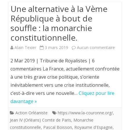
Une alternative à la Vème
République à bout de
souffle : la monarchie
constitutionnelle.
sur
Alain Texier
3 mars 2019
Aucun commentaire
Une
2 Mar 2019 | Tribune de Royalistes | 6
alternat
commentaires La France, actuellement confrontée
à une très grave crise politique, s’oriente
à
inévitablement vers une crise institutionnelle,
la
c’est-à-dire vers une nouvelle…
Cliquez pour lire
Vème
davantage »
Républi
Action Orléaniste
https://www.la-couronne.org/
,
à
Jean IV (Orléans) Comte de Paris
,
Monarchie
constitutionnelle
,
Pascal Boisson
,
Royaume d'Espagne
,
bout