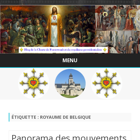
/*************************************************
MENU
Skip
to
content
ÉTIQUETTE :
ROYAUME DE BELGIQUE
Panorama des mouvements