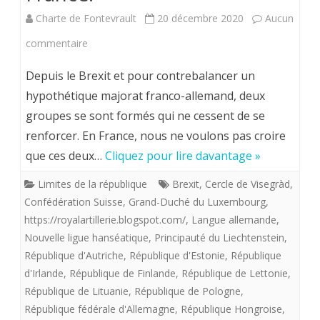
(
Charte de Fontevrault
20 décembre 2020
Aucun
Printem
sur
commentaire
2022)
Au
Depuis le Brexit et pour contrebalancer un
sein
hypothétique majorat franco-allemand, deux
groupes se sont formés qui ne cessent de se
de
renforcer. En France, nous ne voulons pas croire
l’Europe
que ces deux…
Cliquez pour lire davantage »
des
Limites de la république
Brexit
,
Cercle de Visegràd
,
groupements
Confédération Suisse
,
Grand-Duché du Luxembourg
,
d’Etats
https://royalartillerie.blogspot.com/
,
Langue allemande
,
Nouvelle ligue hanséatique
,
Principauté du Liechtenstein
,
qui
République d'Autriche
,
République d'Estonie
,
République
ne
d'Irlande
,
République de Finlande
,
République de Lettonie
,
République de Lituanie
,
République de Pologne
,
veulent
République fédérale d'Allemagne
,
République Hongroise
,
pas