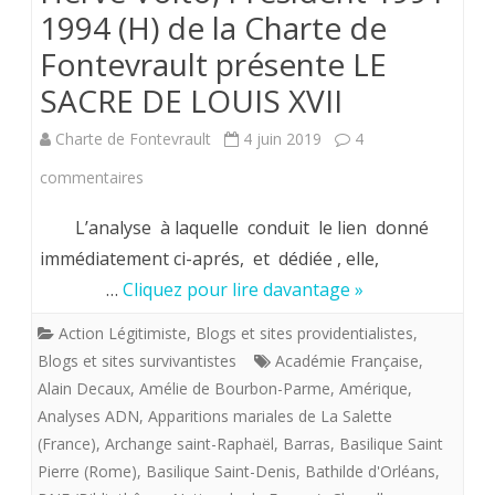
1994 (H) de la Charte de
Fontevrault présente LE
SACRE DE LOUIS XVII
Charte de Fontevrault
4 juin 2019
4
sur
commentaires
Hervé
L’analyse à laquelle conduit le lien donné
Volto,
immédiatement ci-aprés, et dédiée , elle,
…
Cliquez pour lire davantage »
Président
1991-
Action Légitimiste
,
Blogs et sites providentialistes
,
Blogs et sites survivantistes
Académie Française
,
1994
Alain Decaux
,
Amélie de Bourbon-Parme
,
Amérique
,
(H)
Analyses ADN
,
Apparitions mariales de La Salette
(France)
,
Archange saint-Raphaël
,
Barras
,
Basilique Saint
de
Pierre (Rome)
,
Basilique Saint-Denis
,
Bathilde d'Orléans
,
la