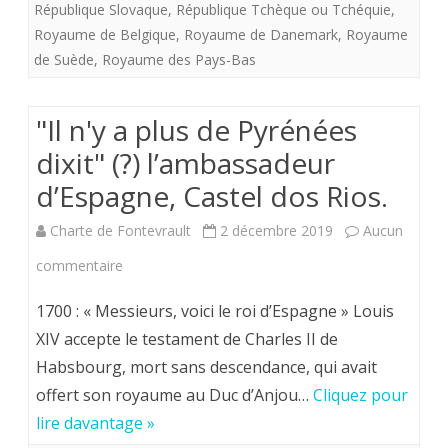
République Slovaque
,
République Tchèque ou Tchéquie
,
que
Royaume de Belgique
,
Royaume de Danemark
,
Royaume
de Suède
,
Royaume des Pays-Bas
du
bien
"Il n'y a plus de Pyrénées
à
dixit" (?) l’ambassadeur
la
d’Espagne, Castel dos Rios.
France.
Charte de Fontevrault
2 décembre 2019
Aucun
sur
commentaire
"Il
1700 : « Messieurs, voici le roi d’Espagne » Louis
n'y
XIV accepte le testament de Charles II de
Habsbourg, mort sans descendance, qui avait
a
offert son royaume au Duc d’Anjou…
Cliquez pour
plus
lire davantage »
de