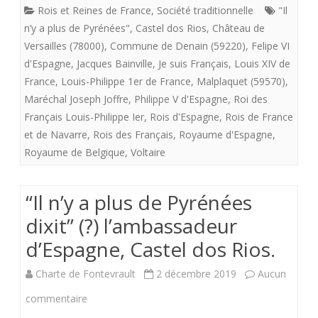
Rois et Reines de France
,
Société traditionnelle
"Il
Pyrénées
n’y a plus de Pyrénées"
,
Castel dos Rios
,
Château de
dixit"
Versailles (78000)
,
Commune de Denain (59220)
,
Felipe VI
d'Espagne
,
Jacques Bainville
,
Je suis Français
,
Louis XIV de
(?)
France
,
Louis-Philippe 1er de France
,
Malplaquet (59570)
,
l’ambassadeur
Maréchal Joseph Joffre
,
Philippe V d'Espagne
,
Roi des
Français Louis-Philippe Ier
,
Rois d'Espagne
,
Rois de France
d’Espagne,
et de Navarre
,
Rois des Français
,
Royaume d'Espagne
,
Castel
Royaume de Belgique
,
Voltaire
dos
Rios.
“Il n’y a plus de Pyrénées
dixit” (?) l’ambassadeur
d’Espagne, Castel dos Rios.
Charte de Fontevrault
2 décembre 2019
Aucun
sur
commentaire