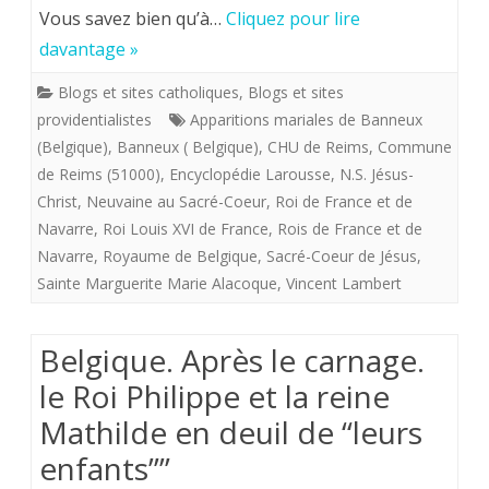
Vous savez bien qu’à…
Cliquez pour lire
Cœur
davantage »
en
Blogs et sites catholiques
,
Blogs et sites
faveur
providentialistes
Apparitions mariales de Banneux
de
(Belgique)
,
Banneux ( Belgique)
,
CHU de Reims
,
Commune
de Reims (51000)
,
Encyclopédie Larousse
,
N.S. Jésus-
Vincent
Christ
,
Neuvaine au Sacré-Coeur
,
Roi de France et de
Lambert
Navarre
,
Roi Louis XVI de France
,
Rois de France et de
Navarre
,
Royaume de Belgique
,
Sacré-Coeur de Jésus
,
par
Sainte Marguerite Marie Alacoque
,
Vincent Lambert
l’intercession
du
Belgique. Après le carnage.
roi
le Roi Philippe et la reine
angélique
Mathilde en deuil de “leurs
-
enfants””
Louis