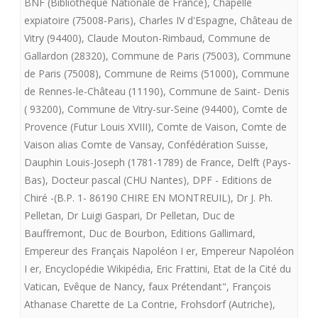
BNF (Bibliothêque Nationale de France)
,
Chapelle
Charte
expiatoire (75008-Paris)
,
Charles IV d'Espagne
,
Château de
Vitry (94400)
,
Claude Mouton-Rimbaud
,
Commune de
de
Gallardon (28320)
,
Commune de Paris (75003)
,
Commune
Fontevrault
de Paris (75008)
,
Commune de Reims (51000)
,
Commune
de Rennes-le-Château (11190)
,
Commune de Saint- Denis
présente
( 93200)
,
Commune de Vitry-sur-Seine (94400)
,
Comte de
LE
Provence (Futur Louis XVIII)
,
Comte de Vaison
,
Comte de
SACRE
Vaison alias Comte de Vansay
,
Confédération Suisse
,
Dauphin Louis-Joseph (1781-1789) de France
,
Delft (Pays-
DE
Bas)
,
Docteur pascal (CHU Nantes)
,
DPF - Editions de
LOUIS
Chiré -(B.P. 1- 86190 CHIRE EN MONTREUIL)
,
Dr J. Ph.
Pelletan
,
Dr Luigi Gaspari
,
Dr Pelletan
,
Duc de
XVII
Bauffremont
,
Duc de Bourbon
,
Editions Gallimard
,
Empereur des Français Napoléon I er
,
Empereur Napoléon
I er
,
Encyclopédie Wikipédia
,
Eric Frattini
,
Etat de la Cité du
Vatican
,
Evêque de Nancy
,
faux Prétendant"
,
François
Athanase Charette de La Contrie
,
Frohsdorf (Autriche)
,