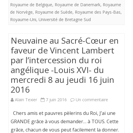
Royaume de Belgique
,
Royaume de Danemark
,
Royaume
de
de Norvège
,
Royaume de Suède
,
Royaume des Pays-Bas
,
souffle :
Royaume-Uni
,
Université de Bretagne Sud
la
Neuvaine au Sacré-Cœur en
monarc
faveur de Vincent Lambert
constitu
par l’intercession du roi
angélique -Louis XVI- du
mercredi 8 au jeudi 16 juin
2016
sur
Alain Texier
7 juin 2016
Un commentaire
Neuvaine
Chers amis et pauvres pèlerins du Roi, J’ai une
au
GRANDE grâce à vous demander… à TOUS. Cette
grâce, chacun de vous peut facilement la donner.
Sacré-