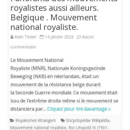
royalistes aussi ailleurs.
Belgique . Mouvement
national royaliste.
Alain Texier
14 janvier 2023
Aucun
sur
commentaire
Panorama
Le Mouvement National
des
Royaliste (MNR), Nationale Koningsgezinde
Beweging (NKB) en néerlandais, était un
mouvements
mouvement de la résistance belge durant
royalistes
la Seconde Guerre mondiale. Ce mouvement était
aussi
issu de l’extrême droite même si le mouvement se
ailleurs.
distanciera par…
Cliquez pour lire davantage »
Belgique
Royalismes étrangers
Encyclopédie Wikipédia
,
Mouvement national royaliste
,
Roi Léopold III (1901-
.