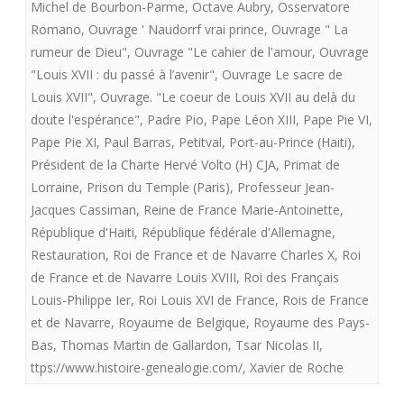
Michel de Bourbon-Parme
,
Octave Aubry
,
Osservatore
Romano
,
Ouvrage ' Naudorrf vrai prince
,
Ouvrage " La
rumeur de Dieu"
,
Ouvrage "Le cahier de l'amour
,
Ouvrage
"Louis XVII : du passé à l’avenir"
,
Ouvrage Le sacre de
Louis XVII"
,
Ouvrage. "Le coeur de Louis XVII au delà du
doute l'espérance"
,
Padre Pio
,
Pape Léon XIII
,
Pape Pie VI
,
Pape Pie XI
,
Paul Barras
,
Petitval
,
Port-au-Prince (Haiti)
,
Président de la Charte Hervé Volto (H) CJA
,
Primat de
Lorraine
,
Prison du Temple (Paris)
,
Professeur Jean-
Jacques Cassiman
,
Reine de France Marie-Antoinette
,
République d'Haiti
,
République fédérale d'Allemagne
,
Restauration
,
Roi de France et de Navarre Charles X
,
Roi
de France et de Navarre Louis XVIII
,
Roi des Français
Louis-Philippe Ier
,
Roi Louis XVI de France
,
Rois de France
et de Navarre
,
Royaume de Belgique
,
Royaume des Pays-
Bas
,
Thomas Martin de Gallardon
,
Tsar Nicolas II
,
ttps://www.histoire-genealogie.com/
,
Xavier de Roche