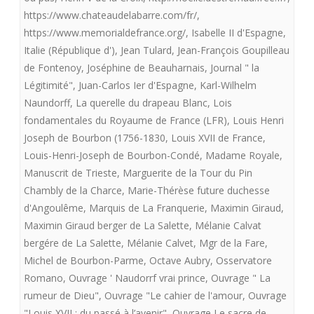
https://www.chateaudelabarre.com/fr/
,
https://www.memorialdefrance.org/
,
Isabelle II d'Espagne
,
Italie (République d')
,
Jean Tulard
,
Jean-François Goupilleau
de Fontenoy
,
Joséphine de Beauharnais
,
Journal " la
Légitimité"
,
Juan-Carlos Ier d'Espagne
,
Karl-Wilhelm
Naundorff
,
La querelle du drapeau Blanc
,
Lois
fondamentales du Royaume de France (LFR)
,
Louis Henri
Joseph de Bourbon (1756-1830
,
Louis XVII de France
,
Louis-Henri-Joseph de Bourbon-Condé
,
Madame Royale
,
Manuscrit de Trieste
,
Marguerite de la Tour du Pin
Chambly de la Charce
,
Marie-Thérèse future duchesse
d'Angoulême
,
Marquis de La Franquerie
,
Maximin Giraud
,
Maximin Giraud berger de La Salette
,
Mélanie Calvat
bergére de La Salette
,
Mélanie Calvet
,
Mgr de la Fare
,
Michel de Bourbon-Parme
,
Octave Aubry
,
Osservatore
Romano
,
Ouvrage ' Naudorrf vrai prince
,
Ouvrage " La
rumeur de Dieu"
,
Ouvrage "Le cahier de l'amour
,
Ouvrage
"Louis XVII : du passé à l’avenir"
,
Ouvrage Le sacre de