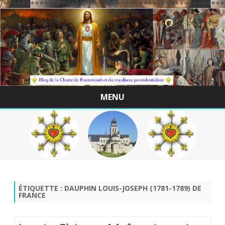
/*************************************************
MENU
Skip
to
content
ÉTIQUETTE :
DAUPHIN LOUIS-JOSEPH (1781-1789) DE
FRANCE