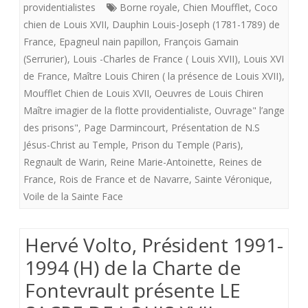
«
providentialistes
Borne royale
,
Chien Moufflet
,
Coco
chien de Louis XVII
,
Dauphin Louis-Joseph (1781-1789) de
flotte
France
,
Epagneul nain papillon
,
François Gamain
providentialiste”
(Serrurier)
,
Louis -Charles de France ( Louis XVII)
,
Louis XVI
offre
de France
,
Maître Louis Chiren ( la présence de Louis XVII)
,
Moufflet Chien de Louis XVII
,
Oeuvres de Louis Chiren
aux
Maître imagier de la flotte providentialiste
,
Ouvrage" l’ange
royalistes
des prisons"
,
Page Darmincourt
,
Présentation de N.S
Jésus-Christ au Temple
,
Prison du Temple (Paris)
,
“La
Regnault de Warin
,
Reine Marie-Antoinette
,
Reines de
présence
France
,
Rois de France et de Navarre
,
Sainte Véronique
,
de
Voile de la Sainte Face
Louis
Hervé Volto, Président 1991-
XVII”
1994 (H) de la Charte de
Fontevrault présente LE