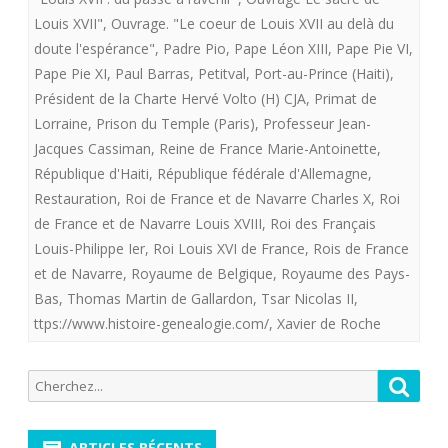
Louis XVII"
,
Ouvrage. "Le coeur de Louis XVII au delà du
doute l'espérance"
,
Padre Pio
,
Pape Léon XIII
,
Pape Pie VI
,
Pape Pie XI
,
Paul Barras
,
Petitval
,
Port-au-Prince (Haiti)
,
Président de la Charte Hervé Volto (H) CJA
,
Primat de
Lorraine
,
Prison du Temple (Paris)
,
Professeur Jean-
Jacques Cassiman
,
Reine de France Marie-Antoinette
,
République d'Haiti
,
République fédérale d'Allemagne
,
Restauration
,
Roi de France et de Navarre Charles X
,
Roi
de France et de Navarre Louis XVIII
,
Roi des Français
Louis-Philippe Ier
,
Roi Louis XVI de France
,
Rois de France
et de Navarre
,
Royaume de Belgique
,
Royaume des Pays-
Bas
,
Thomas Martin de Gallardon
,
Tsar Nicolas II
,
ttps://www.histoire-genealogie.com/
,
Xavier de Roche
Recherche
Reche
pour:
ARTICLES RÉCENTS