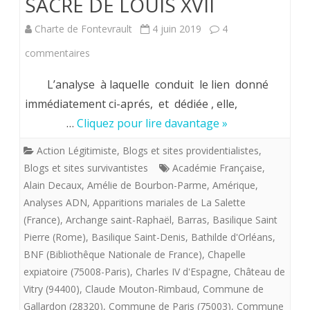
SACRE DE LOUIS XVII
Charte de Fontevrault
4 juin 2019
4
sur
commentaires
Hervé
L’analyse à laquelle conduit le lien donné
Volto,
immédiatement ci-aprés, et dédiée , elle,
…
Cliquez pour lire davantage »
Président
1991-
Action Légitimiste
,
Blogs et sites providentialistes
,
Blogs et sites survivantistes
Académie Française
,
1994
Alain Decaux
,
Amélie de Bourbon-Parme
,
Amérique
,
(H)
Analyses ADN
,
Apparitions mariales de La Salette
(France)
,
Archange saint-Raphaël
,
Barras
,
Basilique Saint
de
Pierre (Rome)
,
Basilique Saint-Denis
,
Bathilde d'Orléans
,
la
BNF (Bibliothêque Nationale de France)
,
Chapelle
Charte
expiatoire (75008-Paris)
,
Charles IV d'Espagne
,
Château de
Vitry (94400)
,
Claude Mouton-Rimbaud
,
Commune de
de
Gallardon (28320)
,
Commune de Paris (75003)
,
Commune