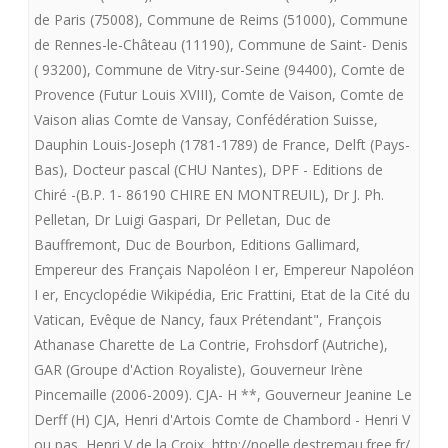
Fontevrault
de Paris (75008)
,
Commune de Reims (51000)
,
Commune
de Rennes-le-Château (11190)
,
Commune de Saint- Denis
présente
( 93200)
,
Commune de Vitry-sur-Seine (94400)
,
Comte de
LE
Provence (Futur Louis XVIII)
,
Comte de Vaison
,
Comte de
SACRE
Vaison alias Comte de Vansay
,
Confédération Suisse
,
Dauphin Louis-Joseph (1781-1789) de France
,
Delft (Pays-
DE
Bas)
,
Docteur pascal (CHU Nantes)
,
DPF - Editions de
LOUIS
Chiré -(B.P. 1- 86190 CHIRE EN MONTREUIL)
,
Dr J. Ph.
Pelletan
,
Dr Luigi Gaspari
,
Dr Pelletan
,
Duc de
XVII
Bauffremont
,
Duc de Bourbon
,
Editions Gallimard
,
Empereur des Français Napoléon I er
,
Empereur Napoléon
I er
,
Encyclopédie Wikipédia
,
Eric Frattini
,
Etat de la Cité du
Vatican
,
Evêque de Nancy
,
faux Prétendant"
,
François
Athanase Charette de La Contrie
,
Frohsdorf (Autriche)
,
GAR (Groupe d'Action Royaliste)
,
Gouverneur Irène
Pincemaille (2006-2009). CJA- H **
,
Gouverneur Jeanine Le
Derff (H) CJA
,
Henri d'Artois Comte de Chambord - Henri V
ou pas
,
Henri V de la Croix
,
http://noelle.destremau.free.fr/
,