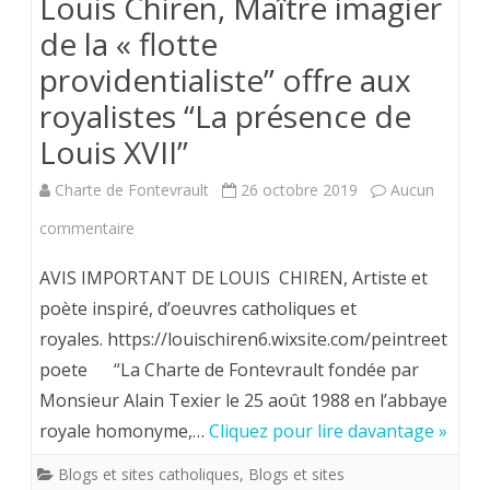
Louis Chiren, Maître imagier
de la « flotte
providentialiste” offre aux
royalistes “La présence de
Louis XVII”
Charte de Fontevrault
26 octobre 2019
Aucun
sur
commentaire
Louis
AVIS IMPORTANT DE LOUIS CHIREN, Artiste et
Chiren,
poète inspiré, d’oeuvres catholiques et
royales. https://louischiren6.wixsite.com/peintreet
Maître
poete “La Charte de Fontevrault fondée par
imagier
Monsieur Alain Texier le 25 août 1988 en l’abbaye
de
royale homonyme,…
Cliquez pour lire davantage »
la
Blogs et sites catholiques
,
Blogs et sites