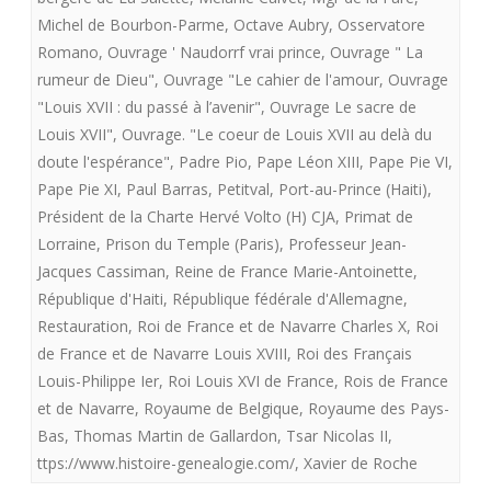
Michel de Bourbon-Parme
,
Octave Aubry
,
Osservatore
Romano
,
Ouvrage ' Naudorrf vrai prince
,
Ouvrage " La
rumeur de Dieu"
,
Ouvrage "Le cahier de l'amour
,
Ouvrage
"Louis XVII : du passé à l’avenir"
,
Ouvrage Le sacre de
Louis XVII"
,
Ouvrage. "Le coeur de Louis XVII au delà du
doute l'espérance"
,
Padre Pio
,
Pape Léon XIII
,
Pape Pie VI
,
Pape Pie XI
,
Paul Barras
,
Petitval
,
Port-au-Prince (Haiti)
,
Président de la Charte Hervé Volto (H) CJA
,
Primat de
Lorraine
,
Prison du Temple (Paris)
,
Professeur Jean-
Jacques Cassiman
,
Reine de France Marie-Antoinette
,
République d'Haiti
,
République fédérale d'Allemagne
,
Restauration
,
Roi de France et de Navarre Charles X
,
Roi
de France et de Navarre Louis XVIII
,
Roi des Français
Louis-Philippe Ier
,
Roi Louis XVI de France
,
Rois de France
et de Navarre
,
Royaume de Belgique
,
Royaume des Pays-
Bas
,
Thomas Martin de Gallardon
,
Tsar Nicolas II
,
ttps://www.histoire-genealogie.com/
,
Xavier de Roche