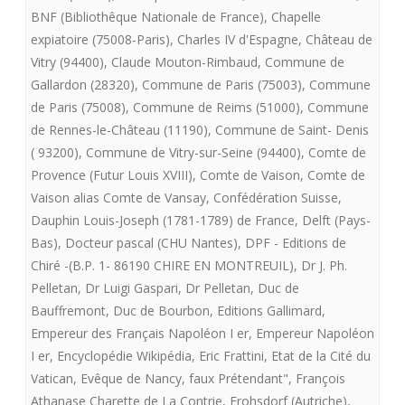
la
BNF (Bibliothêque Nationale de France)
,
Chapelle
Charte
expiatoire (75008-Paris)
,
Charles IV d'Espagne
,
Château de
Vitry (94400)
,
Claude Mouton-Rimbaud
,
Commune de
de
Gallardon (28320)
,
Commune de Paris (75003)
,
Commune
Fontevrault
de Paris (75008)
,
Commune de Reims (51000)
,
Commune
de Rennes-le-Château (11190)
,
Commune de Saint- Denis
présente
( 93200)
,
Commune de Vitry-sur-Seine (94400)
,
Comte de
LE
Provence (Futur Louis XVIII)
,
Comte de Vaison
,
Comte de
SACRE
Vaison alias Comte de Vansay
,
Confédération Suisse
,
Dauphin Louis-Joseph (1781-1789) de France
,
Delft (Pays-
DE
Bas)
,
Docteur pascal (CHU Nantes)
,
DPF - Editions de
LOUIS
Chiré -(B.P. 1- 86190 CHIRE EN MONTREUIL)
,
Dr J. Ph.
Pelletan
,
Dr Luigi Gaspari
,
Dr Pelletan
,
Duc de
XVII
Bauffremont
,
Duc de Bourbon
,
Editions Gallimard
,
Empereur des Français Napoléon I er
,
Empereur Napoléon
I er
,
Encyclopédie Wikipédia
,
Eric Frattini
,
Etat de la Cité du
Vatican
,
Evêque de Nancy
,
faux Prétendant"
,
François
Athanase Charette de La Contrie
,
Frohsdorf (Autriche)
,