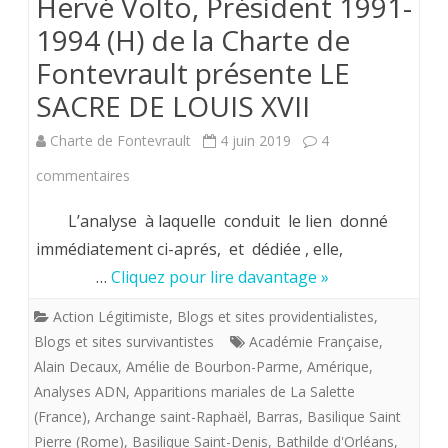
Hervé Volto, Président 1991-
1994 (H) de la Charte de
Fontevrault présente LE
SACRE DE LOUIS XVII
Charte de Fontevrault
4 juin 2019
4
sur
commentaires
Hervé
L’analyse à laquelle conduit le lien donné
Volto,
immédiatement ci-aprés, et dédiée , elle,
…
Cliquez pour lire davantage »
Président
1991-
Action Légitimiste
,
Blogs et sites providentialistes
,
Blogs et sites survivantistes
Académie Française
,
1994
Alain Decaux
,
Amélie de Bourbon-Parme
,
Amérique
,
(H)
Analyses ADN
,
Apparitions mariales de La Salette
(France)
,
Archange saint-Raphaël
,
Barras
,
Basilique Saint
de
Pierre (Rome)
,
Basilique Saint-Denis
,
Bathilde d'Orléans
,