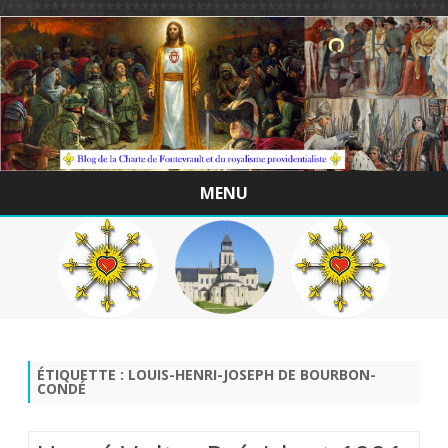
/*************************************************
MENU
Skip
to
content
ÉTIQUETTE :
LOUIS-HENRI-JOSEPH DE BOURBON-
CONDÉ