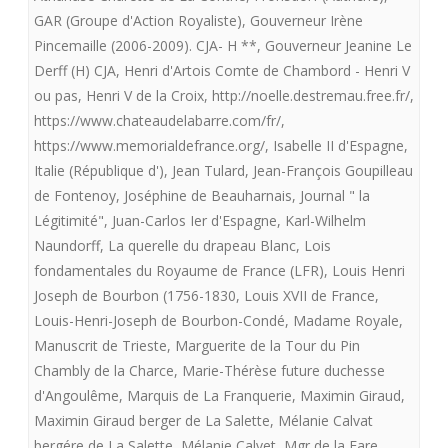
GAR (Groupe d'Action Royaliste)
,
Gouverneur Irène
Pincemaille (2006-2009). CJA- H **
,
Gouverneur Jeanine Le
Derff (H) CJA
,
Henri d'Artois Comte de Chambord - Henri V
ou pas
,
Henri V de la Croix
,
http://noelle.destremau.free.fr/
,
https://www.chateaudelabarre.com/fr/
,
https://www.memorialdefrance.org/
,
Isabelle II d'Espagne
,
Italie (République d')
,
Jean Tulard
,
Jean-François Goupilleau
de Fontenoy
,
Joséphine de Beauharnais
,
Journal " la
Légitimité"
,
Juan-Carlos Ier d'Espagne
,
Karl-Wilhelm
Naundorff
,
La querelle du drapeau Blanc
,
Lois
fondamentales du Royaume de France (LFR)
,
Louis Henri
Joseph de Bourbon (1756-1830
,
Louis XVII de France
,
Louis-Henri-Joseph de Bourbon-Condé
,
Madame Royale
,
Manuscrit de Trieste
,
Marguerite de la Tour du Pin
Chambly de la Charce
,
Marie-Thérèse future duchesse
d'Angoulême
,
Marquis de La Franquerie
,
Maximin Giraud
,
Maximin Giraud berger de La Salette
,
Mélanie Calvat
bergére de La Salette
,
Mélanie Calvet
,
Mgr de la Fare
,