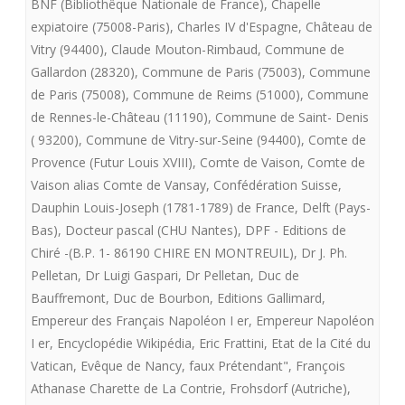
BNF (Bibliothêque Nationale de France)
,
Chapelle
Charte
expiatoire (75008-Paris)
,
Charles IV d'Espagne
,
Château de
Vitry (94400)
,
Claude Mouton-Rimbaud
,
Commune de
de
Gallardon (28320)
,
Commune de Paris (75003)
,
Commune
Fontevrault
de Paris (75008)
,
Commune de Reims (51000)
,
Commune
de Rennes-le-Château (11190)
,
Commune de Saint- Denis
présente
( 93200)
,
Commune de Vitry-sur-Seine (94400)
,
Comte de
LE
Provence (Futur Louis XVIII)
,
Comte de Vaison
,
Comte de
SACRE
Vaison alias Comte de Vansay
,
Confédération Suisse
,
Dauphin Louis-Joseph (1781-1789) de France
,
Delft (Pays-
DE
Bas)
,
Docteur pascal (CHU Nantes)
,
DPF - Editions de
LOUIS
Chiré -(B.P. 1- 86190 CHIRE EN MONTREUIL)
,
Dr J. Ph.
Pelletan
,
Dr Luigi Gaspari
,
Dr Pelletan
,
Duc de
XVII
Bauffremont
,
Duc de Bourbon
,
Editions Gallimard
,
Empereur des Français Napoléon I er
,
Empereur Napoléon
I er
,
Encyclopédie Wikipédia
,
Eric Frattini
,
Etat de la Cité du
Vatican
,
Evêque de Nancy
,
faux Prétendant"
,
François
Athanase Charette de La Contrie
,
Frohsdorf (Autriche)
,