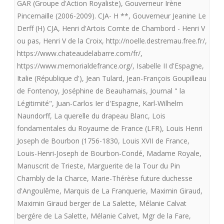
GAR (Groupe d'Action Royaliste)
,
Gouverneur Irène
Pincemaille (2006-2009). CJA- H **
,
Gouverneur Jeanine Le
Derff (H) CJA
,
Henri d'Artois Comte de Chambord - Henri V
ou pas
,
Henri V de la Croix
,
http://noelle.destremau.free.fr/
,
https://www.chateaudelabarre.com/fr/
,
https://www.memorialdefrance.org/
,
Isabelle II d'Espagne
,
Italie (République d')
,
Jean Tulard
,
Jean-François Goupilleau
de Fontenoy
,
Joséphine de Beauharnais
,
Journal " la
Légitimité"
,
Juan-Carlos Ier d'Espagne
,
Karl-Wilhelm
Naundorff
,
La querelle du drapeau Blanc
,
Lois
fondamentales du Royaume de France (LFR)
,
Louis Henri
Joseph de Bourbon (1756-1830
,
Louis XVII de France
,
Louis-Henri-Joseph de Bourbon-Condé
,
Madame Royale
,
Manuscrit de Trieste
,
Marguerite de la Tour du Pin
Chambly de la Charce
,
Marie-Thérèse future duchesse
d'Angoulême
,
Marquis de La Franquerie
,
Maximin Giraud
,
Maximin Giraud berger de La Salette
,
Mélanie Calvat
bergére de La Salette
,
Mélanie Calvet
,
Mgr de la Fare
,