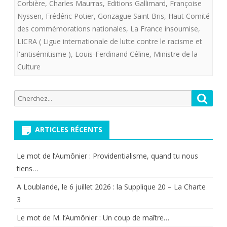
Corbière
,
Charles Maurras
,
Editions Gallimard
,
Françoise
la
Nyssen
,
Frédéric Potier
,
Gonzague Saint Bris
,
Haut Comité
des commémorations nationales
,
La France insoumise
,
présence
LICRA ( Ligue internationale de lutte contre le racisme et
de
l'antisémitisme )
,
Louis-Ferdinand Céline
,
Ministre de la
Culture
Charles
Maurras
Recherche
Reche
dans
pour:
les
ARTICLES RÉCENTS
commémorations
Le mot de l’Aumônier : Providentialisme, quand tu nous
officielles
tiens…
2018
A Loublande, le 6 juillet 2026 : la Supplique 20 – La Charte
3
Le mot de M. l’Aumônier : Un coup de maître…