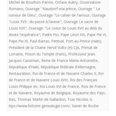
Michel de Bourbon-Parme
,
Octave Aubry
,
Osservatore
Romano
,
Ouvrage ' Naudorrf vrai prince
,
Ouvrage " La
rumeur de Dieu"
,
Ouvrage "Le cahier de l'amour
,
Ouvrage
"Louis XVII : du passé à l’avenir"
,
Ouvrage Le sacre de
Louis XVII"
,
Ouvrage. "Le coeur de Louis XVII au delà du
doute l'espérance"
,
Padre Pio
,
Pape Léon XIII
,
Pape Pie VI
,
Pape Pie XI
,
Paul Barras
,
Petitval
,
Port-au-Prince (Haiti)
,
Président de la Charte Hervé Volto (H) CJA
,
Primat de
Lorraine
,
Prison du Temple (Paris)
,
Professeur Jean-
Jacques Cassiman
,
Reine de France Marie-Antoinette
,
République d'Haiti
,
République fédérale d'Allemagne
,
Restauration
,
Roi de France et de Navarre Charles X
,
Roi
de France et de Navarre Louis XVIII
,
Roi des Français
Louis-Philippe Ier
,
Roi Louis XVI de France
,
Rois de France
et de Navarre
,
Royaume de Belgique
,
Royaume des Pays-
Bas
,
Thomas Martin de Gallardon
,
Tsar Nicolas II
,
ttps://www.histoire-genealogie.com/
,
Xavier de Roche