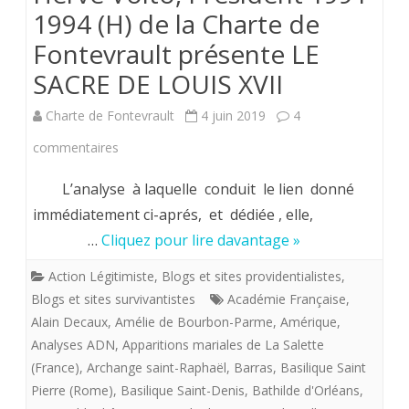
1994 (H) de la Charte de
Fontevrault présente LE
SACRE DE LOUIS XVII
Charte de Fontevrault
4 juin 2019
4
sur
commentaires
Hervé
L’analyse à laquelle conduit le lien donné
Volto,
immédiatement ci-aprés, et dédiée , elle,
…
Cliquez pour lire davantage »
Président
1991-
Action Légitimiste
,
Blogs et sites providentialistes
,
Blogs et sites survivantistes
Académie Française
,
1994
Alain Decaux
,
Amélie de Bourbon-Parme
,
Amérique
,
(H)
Analyses ADN
,
Apparitions mariales de La Salette
(France)
,
Archange saint-Raphaël
,
Barras
,
Basilique Saint
de
Pierre (Rome)
,
Basilique Saint-Denis
,
Bathilde d'Orléans
,
la