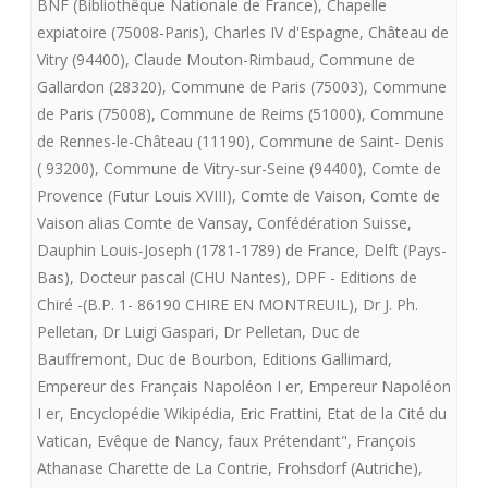
BNF (Bibliothêque Nationale de France)
,
Chapelle
Charte
expiatoire (75008-Paris)
,
Charles IV d'Espagne
,
Château de
Vitry (94400)
,
Claude Mouton-Rimbaud
,
Commune de
de
Gallardon (28320)
,
Commune de Paris (75003)
,
Commune
Fontevrault
de Paris (75008)
,
Commune de Reims (51000)
,
Commune
de Rennes-le-Château (11190)
,
Commune de Saint- Denis
présente
( 93200)
,
Commune de Vitry-sur-Seine (94400)
,
Comte de
LE
Provence (Futur Louis XVIII)
,
Comte de Vaison
,
Comte de
SACRE
Vaison alias Comte de Vansay
,
Confédération Suisse
,
Dauphin Louis-Joseph (1781-1789) de France
,
Delft (Pays-
DE
Bas)
,
Docteur pascal (CHU Nantes)
,
DPF - Editions de
LOUIS
Chiré -(B.P. 1- 86190 CHIRE EN MONTREUIL)
,
Dr J. Ph.
Pelletan
,
Dr Luigi Gaspari
,
Dr Pelletan
,
Duc de
XVII
Bauffremont
,
Duc de Bourbon
,
Editions Gallimard
,
Empereur des Français Napoléon I er
,
Empereur Napoléon
I er
,
Encyclopédie Wikipédia
,
Eric Frattini
,
Etat de la Cité du
Vatican
,
Evêque de Nancy
,
faux Prétendant"
,
François
Athanase Charette de La Contrie
,
Frohsdorf (Autriche)
,