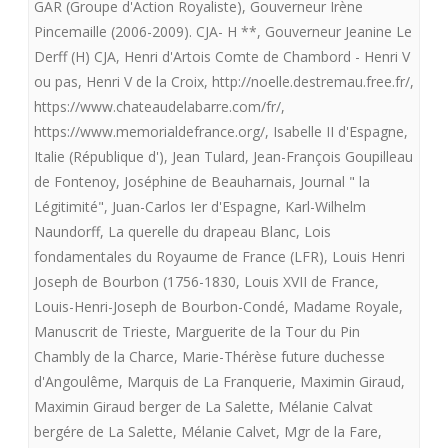
GAR (Groupe d'Action Royaliste)
,
Gouverneur Irène
Pincemaille (2006-2009). CJA- H **
,
Gouverneur Jeanine Le
Derff (H) CJA
,
Henri d'Artois Comte de Chambord - Henri V
ou pas
,
Henri V de la Croix
,
http://noelle.destremau.free.fr/
,
https://www.chateaudelabarre.com/fr/
,
https://www.memorialdefrance.org/
,
Isabelle II d'Espagne
,
Italie (République d')
,
Jean Tulard
,
Jean-François Goupilleau
de Fontenoy
,
Joséphine de Beauharnais
,
Journal " la
Légitimité"
,
Juan-Carlos Ier d'Espagne
,
Karl-Wilhelm
Naundorff
,
La querelle du drapeau Blanc
,
Lois
fondamentales du Royaume de France (LFR)
,
Louis Henri
Joseph de Bourbon (1756-1830
,
Louis XVII de France
,
Louis-Henri-Joseph de Bourbon-Condé
,
Madame Royale
,
Manuscrit de Trieste
,
Marguerite de la Tour du Pin
Chambly de la Charce
,
Marie-Thérèse future duchesse
d'Angoulême
,
Marquis de La Franquerie
,
Maximin Giraud
,
Maximin Giraud berger de La Salette
,
Mélanie Calvat
bergére de La Salette
,
Mélanie Calvet
,
Mgr de la Fare
,