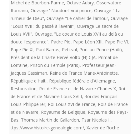
Michel de Bourbon-Parme
,
Octave Aubry
,
Osservatore
Romano
,
Ouvrage ' Naudorrf vrai prince
,
Ouvrage " La
rumeur de Dieu"
,
Ouvrage "Le cahier de l'amour
,
Ouvrage
"Louis XVII : du passé à l’avenir"
,
Ouvrage Le sacre de
Louis XVII"
,
Ouvrage. "Le coeur de Louis XVII au delà du
doute l'espérance"
,
Padre Pio
,
Pape Léon XIII
,
Pape Pie VI
,
Pape Pie XI
,
Paul Barras
,
Petitval
,
Port-au-Prince (Haiti)
,
Président de la Charte Hervé Volto (H) CJA
,
Primat de
Lorraine
,
Prison du Temple (Paris)
,
Professeur Jean-
Jacques Cassiman
,
Reine de France Marie-Antoinette
,
République d'Haiti
,
République fédérale d'Allemagne
,
Restauration
,
Roi de France et de Navarre Charles X
,
Roi
de France et de Navarre Louis XVIII
,
Roi des Français
Louis-Philippe Ier
,
Roi Louis XVI de France
,
Rois de France
et de Navarre
,
Royaume de Belgique
,
Royaume des Pays-
Bas
,
Thomas Martin de Gallardon
,
Tsar Nicolas II
,
ttps://www.histoire-genealogie.com/
,
Xavier de Roche