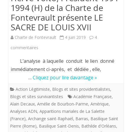
1994 (H) de la Charte de
Fontevrault présente LE
SACRE DE LOUIS XVII
Charte de Fontevrault
4 juin 2019
4
sur
commentaires
Hervé
L’analyse à laquelle conduit le lien donné
Volto,
immédiatement ci-aprés, et dédiée , elle,
…
Cliquez pour lire davantage »
Président
1991-
Action Légitimiste
,
Blogs et sites providentialistes
,
Blogs et sites survivantistes
Académie Française
,
1994
Alain Decaux
,
Amélie de Bourbon-Parme
,
Amérique
,
(H)
Analyses ADN
,
Apparitions mariales de La Salette
(France)
,
Archange saint-Raphaël
,
Barras
,
Basilique Saint
de
Pierre (Rome)
,
Basilique Saint-Denis
,
Bathilde d'Orléans
,
la