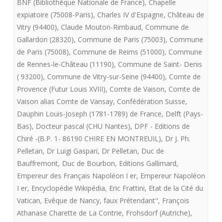
BNF (Bibliothêque Nationale de France)
,
Chapelle
Charte
expiatoire (75008-Paris)
,
Charles IV d'Espagne
,
Château de
Vitry (94400)
,
Claude Mouton-Rimbaud
,
Commune de
de
Gallardon (28320)
,
Commune de Paris (75003)
,
Commune
Fontevrault
de Paris (75008)
,
Commune de Reims (51000)
,
Commune
de Rennes-le-Château (11190)
,
Commune de Saint- Denis
présente
( 93200)
,
Commune de Vitry-sur-Seine (94400)
,
Comte de
LE
Provence (Futur Louis XVIII)
,
Comte de Vaison
,
Comte de
SACRE
Vaison alias Comte de Vansay
,
Confédération Suisse
,
Dauphin Louis-Joseph (1781-1789) de France
,
Delft (Pays-
DE
Bas)
,
Docteur pascal (CHU Nantes)
,
DPF - Editions de
LOUIS
Chiré -(B.P. 1- 86190 CHIRE EN MONTREUIL)
,
Dr J. Ph.
Pelletan
,
Dr Luigi Gaspari
,
Dr Pelletan
,
Duc de
XVII
Bauffremont
,
Duc de Bourbon
,
Editions Gallimard
,
Empereur des Français Napoléon I er
,
Empereur Napoléon
I er
,
Encyclopédie Wikipédia
,
Eric Frattini
,
Etat de la Cité du
Vatican
,
Evêque de Nancy
,
faux Prétendant"
,
François
Athanase Charette de La Contrie
,
Frohsdorf (Autriche)
,