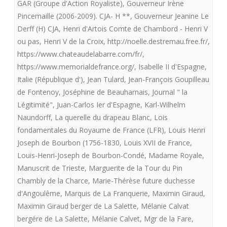
GAR (Groupe d'Action Royaliste)
,
Gouverneur Irène
Pincemaille (2006-2009). CJA- H **
,
Gouverneur Jeanine Le
Derff (H) CJA
,
Henri d'Artois Comte de Chambord - Henri V
ou pas
,
Henri V de la Croix
,
http://noelle.destremau.free.fr/
,
https://www.chateaudelabarre.com/fr/
,
https://www.memorialdefrance.org/
,
Isabelle II d'Espagne
,
Italie (République d')
,
Jean Tulard
,
Jean-François Goupilleau
de Fontenoy
,
Joséphine de Beauharnais
,
Journal " la
Légitimité"
,
Juan-Carlos Ier d'Espagne
,
Karl-Wilhelm
Naundorff
,
La querelle du drapeau Blanc
,
Lois
fondamentales du Royaume de France (LFR)
,
Louis Henri
Joseph de Bourbon (1756-1830
,
Louis XVII de France
,
Louis-Henri-Joseph de Bourbon-Condé
,
Madame Royale
,
Manuscrit de Trieste
,
Marguerite de la Tour du Pin
Chambly de la Charce
,
Marie-Thérèse future duchesse
d'Angoulême
,
Marquis de La Franquerie
,
Maximin Giraud
,
Maximin Giraud berger de La Salette
,
Mélanie Calvat
bergére de La Salette
,
Mélanie Calvet
,
Mgr de la Fare
,