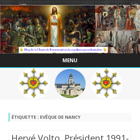
/*************************************************
MENU
Skip
to
content
ÉTIQUETTE :
EVÊQUE DE NANCY
Hervé Volto, Président 1991-