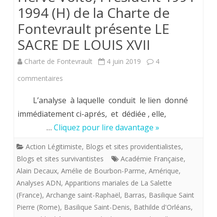
1994 (H) de la Charte de
Fontevrault présente LE
SACRE DE LOUIS XVII
Charte de Fontevrault
4 juin 2019
4
sur
commentaires
Hervé
L’analyse à laquelle conduit le lien donné
Volto,
immédiatement ci-aprés, et dédiée , elle,
…
Cliquez pour lire davantage »
Président
1991-
Action Légitimiste
,
Blogs et sites providentialistes
,
Blogs et sites survivantistes
Académie Française
,
1994
Alain Decaux
,
Amélie de Bourbon-Parme
,
Amérique
,
(H)
Analyses ADN
,
Apparitions mariales de La Salette
(France)
,
Archange saint-Raphaël
,
Barras
,
Basilique Saint
de
Pierre (Rome)
,
Basilique Saint-Denis
,
Bathilde d'Orléans
,
la