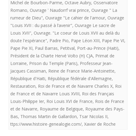
Michel de Bourbon-Parme
,
Octave Aubry
,
Osservatore
Romano
,
Ouvrage ' Naudorrf vrai prince
,
Ouvrage " La
rumeur de Dieu"
,
Ouvrage "Le cahier de l'amour
,
Ouvrage
"Louis XVII : du passé à l’avenir"
,
Ouvrage Le sacre de
Louis XVII"
,
Ouvrage. "Le coeur de Louis XVII au delà du
doute l'espérance"
,
Padre Pio
,
Pape Léon XIII
,
Pape Pie VI
,
Pape Pie XI
,
Paul Barras
,
Petitval
,
Port-au-Prince (Haiti)
,
Président de la Charte Hervé Volto (H) CJA
,
Primat de
Lorraine
,
Prison du Temple (Paris)
,
Professeur Jean-
Jacques Cassiman
,
Reine de France Marie-Antoinette
,
République d'Haiti
,
République fédérale d'Allemagne
,
Restauration
,
Roi de France et de Navarre Charles X
,
Roi
de France et de Navarre Louis XVIII
,
Roi des Français
Louis-Philippe Ier
,
Roi Louis XVI de France
,
Rois de France
et de Navarre
,
Royaume de Belgique
,
Royaume des Pays-
Bas
,
Thomas Martin de Gallardon
,
Tsar Nicolas II
,
ttps://www.histoire-genealogie.com/
,
Xavier de Roche