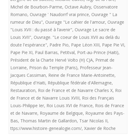
Michel de Bourbon-Parme
,
Octave Aubry
,
Osservatore
Romano
,
Ouvrage ' Naudorrf vrai prince
,
Ouvrage " La
rumeur de Dieu"
,
Ouvrage "Le cahier de l'amour
,
Ouvrage
"Louis XVII : du passé à l’avenir"
,
Ouvrage Le sacre de
Louis XVII"
,
Ouvrage. "Le coeur de Louis XVII au delà du
doute l'espérance"
,
Padre Pio
,
Pape Léon XIII
,
Pape Pie VI
,
Pape Pie XI
,
Paul Barras
,
Petitval
,
Port-au-Prince (Haiti)
,
Président de la Charte Hervé Volto (H) CJA
,
Primat de
Lorraine
,
Prison du Temple (Paris)
,
Professeur Jean-
Jacques Cassiman
,
Reine de France Marie-Antoinette
,
République d'Haiti
,
République fédérale d'Allemagne
,
Restauration
,
Roi de France et de Navarre Charles X
,
Roi
de France et de Navarre Louis XVIII
,
Roi des Français
Louis-Philippe Ier
,
Roi Louis XVI de France
,
Rois de France
et de Navarre
,
Royaume de Belgique
,
Royaume des Pays-
Bas
,
Thomas Martin de Gallardon
,
Tsar Nicolas II
,
ttps://www.histoire-genealogie.com/
,
Xavier de Roche