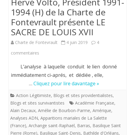
Hervé Volto, Président 1991-
1994 (H) de la Charte de
Fontevrault présente LE
SACRE DE LOUIS XVII
Charte de Fontevrault
4 juin 2019
4
sur
commentaires
Hervé
L’analyse à laquelle conduit le lien donné
Volto,
immédiatement ci-aprés, et dédiée , elle,
…
Cliquez pour lire davantage »
Président
1991-
Action Légitimiste
,
Blogs et sites providentialistes
,
Blogs et sites survivantistes
Académie Française
,
1994
Alain Decaux
,
Amélie de Bourbon-Parme
,
Amérique
,
(H)
Analyses ADN
,
Apparitions mariales de La Salette
(France)
,
Archange saint-Raphaël
,
Barras
,
Basilique Saint
de
Pierre (Rome)
,
Basilique Saint-Denis
,
Bathilde d'Orléans
,