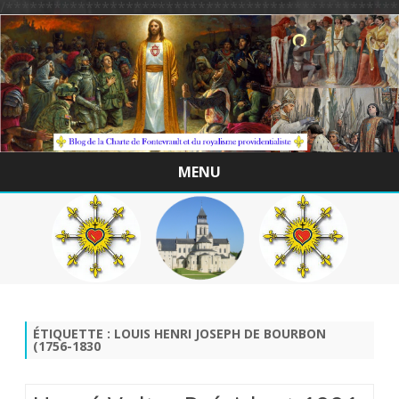
/*************************************************
MENU
Skip
to
content
ÉTIQUETTE :
LOUIS HENRI JOSEPH DE BOURBON
(1756-1830