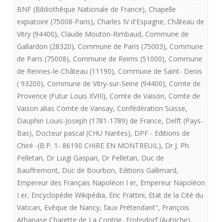
la
BNF (Bibliothêque Nationale de France)
,
Chapelle
Charte
expiatoire (75008-Paris)
,
Charles IV d'Espagne
,
Château de
Vitry (94400)
,
Claude Mouton-Rimbaud
,
Commune de
de
Gallardon (28320)
,
Commune de Paris (75003)
,
Commune
Fontevrault
de Paris (75008)
,
Commune de Reims (51000)
,
Commune
de Rennes-le-Château (11190)
,
Commune de Saint- Denis
présente
( 93200)
,
Commune de Vitry-sur-Seine (94400)
,
Comte de
LE
Provence (Futur Louis XVIII)
,
Comte de Vaison
,
Comte de
SACRE
Vaison alias Comte de Vansay
,
Confédération Suisse
,
Dauphin Louis-Joseph (1781-1789) de France
,
Delft (Pays-
DE
Bas)
,
Docteur pascal (CHU Nantes)
,
DPF - Editions de
LOUIS
Chiré -(B.P. 1- 86190 CHIRE EN MONTREUIL)
,
Dr J. Ph.
Pelletan
,
Dr Luigi Gaspari
,
Dr Pelletan
,
Duc de
XVII
Bauffremont
,
Duc de Bourbon
,
Editions Gallimard
,
Empereur des Français Napoléon I er
,
Empereur Napoléon
I er
,
Encyclopédie Wikipédia
,
Eric Frattini
,
Etat de la Cité du
Vatican
,
Evêque de Nancy
,
faux Prétendant"
,
François
Athanase Charette de La Contrie
,
Frohsdorf (Autriche)
,