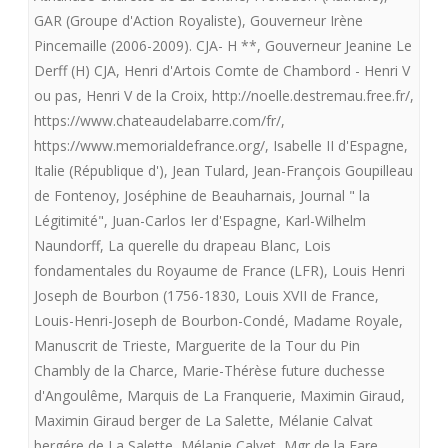
GAR (Groupe d'Action Royaliste)
,
Gouverneur Irène
Pincemaille (2006-2009). CJA- H **
,
Gouverneur Jeanine Le
Derff (H) CJA
,
Henri d'Artois Comte de Chambord - Henri V
ou pas
,
Henri V de la Croix
,
http://noelle.destremau.free.fr/
,
https://www.chateaudelabarre.com/fr/
,
https://www.memorialdefrance.org/
,
Isabelle II d'Espagne
,
Italie (République d')
,
Jean Tulard
,
Jean-François Goupilleau
de Fontenoy
,
Joséphine de Beauharnais
,
Journal " la
Légitimité"
,
Juan-Carlos Ier d'Espagne
,
Karl-Wilhelm
Naundorff
,
La querelle du drapeau Blanc
,
Lois
fondamentales du Royaume de France (LFR)
,
Louis Henri
Joseph de Bourbon (1756-1830
,
Louis XVII de France
,
Louis-Henri-Joseph de Bourbon-Condé
,
Madame Royale
,
Manuscrit de Trieste
,
Marguerite de la Tour du Pin
Chambly de la Charce
,
Marie-Thérèse future duchesse
d'Angoulême
,
Marquis de La Franquerie
,
Maximin Giraud
,
Maximin Giraud berger de La Salette
,
Mélanie Calvat
bergére de La Salette
,
Mélanie Calvet
,
Mgr de la Fare
,