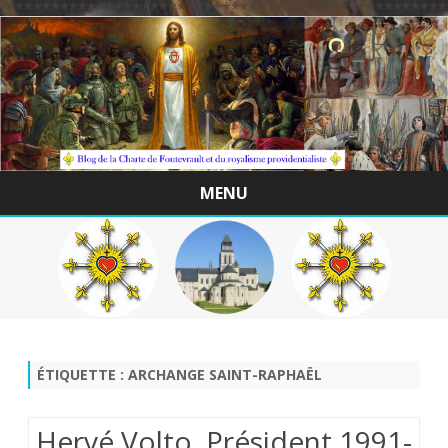
/*************************************************
MENU
Skip
to
content
ÉTIQUETTE :
ARCHANGE SAINT-RAPHAËL
Hervé Volto, Président 1991-