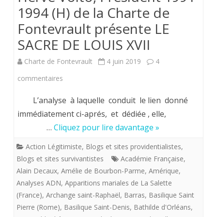
1994 (H) de la Charte de
Fontevrault présente LE
SACRE DE LOUIS XVII
Charte de Fontevrault
4 juin 2019
4
sur
commentaires
Hervé
L’analyse à laquelle conduit le lien donné
Volto,
immédiatement ci-aprés, et dédiée , elle,
…
Cliquez pour lire davantage »
Président
1991-
Action Légitimiste
,
Blogs et sites providentialistes
,
Blogs et sites survivantistes
Académie Française
,
1994
Alain Decaux
,
Amélie de Bourbon-Parme
,
Amérique
,
(H)
Analyses ADN
,
Apparitions mariales de La Salette
(France)
,
Archange saint-Raphaël
,
Barras
,
Basilique Saint
de
Pierre (Rome)
,
Basilique Saint-Denis
,
Bathilde d'Orléans
,
la