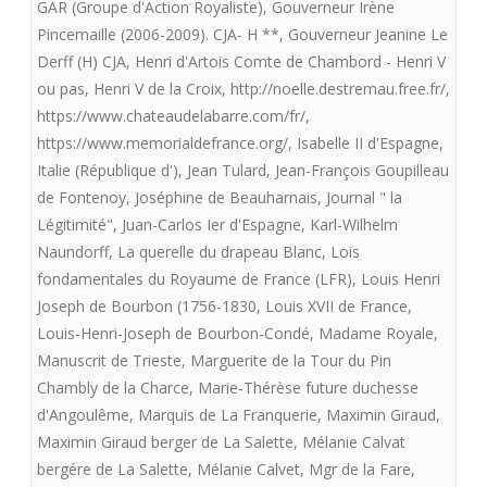
GAR (Groupe d'Action Royaliste)
,
Gouverneur Irène
Pincemaille (2006-2009). CJA- H **
,
Gouverneur Jeanine Le
Derff (H) CJA
,
Henri d'Artois Comte de Chambord - Henri V
ou pas
,
Henri V de la Croix
,
http://noelle.destremau.free.fr/
,
https://www.chateaudelabarre.com/fr/
,
https://www.memorialdefrance.org/
,
Isabelle II d'Espagne
,
Italie (République d')
,
Jean Tulard
,
Jean-François Goupilleau
de Fontenoy
,
Joséphine de Beauharnais
,
Journal " la
Légitimité"
,
Juan-Carlos Ier d'Espagne
,
Karl-Wilhelm
Naundorff
,
La querelle du drapeau Blanc
,
Lois
fondamentales du Royaume de France (LFR)
,
Louis Henri
Joseph de Bourbon (1756-1830
,
Louis XVII de France
,
Louis-Henri-Joseph de Bourbon-Condé
,
Madame Royale
,
Manuscrit de Trieste
,
Marguerite de la Tour du Pin
Chambly de la Charce
,
Marie-Thérèse future duchesse
d'Angoulême
,
Marquis de La Franquerie
,
Maximin Giraud
,
Maximin Giraud berger de La Salette
,
Mélanie Calvat
bergére de La Salette
,
Mélanie Calvet
,
Mgr de la Fare
,