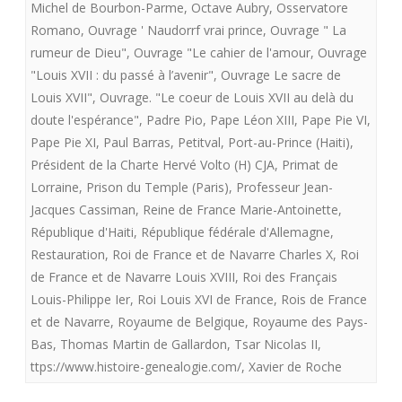
Michel de Bourbon-Parme
,
Octave Aubry
,
Osservatore
Romano
,
Ouvrage ' Naudorrf vrai prince
,
Ouvrage " La
rumeur de Dieu"
,
Ouvrage "Le cahier de l'amour
,
Ouvrage
"Louis XVII : du passé à l’avenir"
,
Ouvrage Le sacre de
Louis XVII"
,
Ouvrage. "Le coeur de Louis XVII au delà du
doute l'espérance"
,
Padre Pio
,
Pape Léon XIII
,
Pape Pie VI
,
Pape Pie XI
,
Paul Barras
,
Petitval
,
Port-au-Prince (Haiti)
,
Président de la Charte Hervé Volto (H) CJA
,
Primat de
Lorraine
,
Prison du Temple (Paris)
,
Professeur Jean-
Jacques Cassiman
,
Reine de France Marie-Antoinette
,
République d'Haiti
,
République fédérale d'Allemagne
,
Restauration
,
Roi de France et de Navarre Charles X
,
Roi
de France et de Navarre Louis XVIII
,
Roi des Français
Louis-Philippe Ier
,
Roi Louis XVI de France
,
Rois de France
et de Navarre
,
Royaume de Belgique
,
Royaume des Pays-
Bas
,
Thomas Martin de Gallardon
,
Tsar Nicolas II
,
ttps://www.histoire-genealogie.com/
,
Xavier de Roche