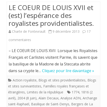
LE COEUR DE LOUIS XVII et
(est) l’espérance des
royalistes providentialistes.
Charte de Fontevrault
9 décembre 2013
17
sur
commentaires
LE
– LE COEUR DE LOUIS XVII Lorsque les Royalistes
COEUR
Français et Carlistes visitent Parme, ils savent que
la basilique de la Madone de la Steccata abrite
DE
dans sa crypte le…
Cliquez pour lire davantage »
LOUIS
Action royaliste
,
Blogs et sites providentialistes
,
Blogs
XVII
et sites survivantistes
,
Familles royales françaises et
et
étrangères
,
Limites de la république
1774
,
1816 (2
avril)
,
2004 (8 juin)
(est)
,
Alain Decaux
,
Analyse ADN
,
Archange
saint-Raphaël
,
Basilique de Saint-Denys
,
Bergers de La
l’espérance