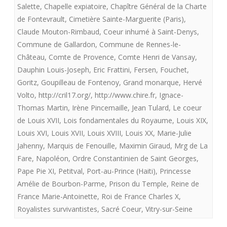
Salette
,
Chapelle expiatoire
,
Chapître Général de la Charte
des
de Fontevrault
,
Cimetière Sainte-Marguerite (Paris)
,
Claude Mouton-Rimbaud
,
Coeur inhumé à Saint-Denys
,
royalistes
Commune de Gallardon
,
Commune de Rennes-le-
providentialistes.
Château
,
Comte de Provence
,
Comte Henri de Vansay
,
Dauphin Louis-Joseph
,
Eric Frattini
,
Fersen
,
Fouchet
,
Goritz
,
Goupilleau de Fontenoy
,
Grand monarque
,
Hervé
Volto
,
http://cril17.org/
,
http://www.chire.fr
,
Ignace-
Thomas Martin
,
Irène Pincemaille
,
Jean Tulard
,
Le coeur
de Louis XVII
,
Lois fondamentales du Royaume
,
Louis XIX
,
Louis XVI
,
Louis XVII
,
Louis XVIII
,
Louis XX
,
Marie-Julie
Jahenny
,
Marquis de Fenouille
,
Maximin Giraud
,
Mrg de La
Fare
,
Napoléon
,
Ordre Constantinien de Saint Georges
,
Pape Pie XI
,
Petitval
,
Port-au-Prince (Haiti)
,
Princesse
Amélie de Bourbon-Parme
,
Prison du Temple
,
Reine de
France Marie-Antoinette
,
Roi de France Charles X
,
Royalistes survivantistes
,
Sacré Coeur
,
Vitry-sur-Seine