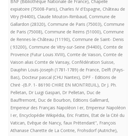
BNF (Bibliothêque Nationale de France)
,
Chapelle
Charte
expiatoire (75008-Paris)
,
Charles IV d'Espagne
,
Château de
Vitry (94400)
,
Claude Mouton-Rimbaud
,
Commune de
de
Gallardon (28320)
,
Commune de Paris (75003)
,
Commune
Fontevrault
de Paris (75008)
,
Commune de Reims (51000)
,
Commune
de Rennes-le-Château (11190)
,
Commune de Saint- Denis
présente
( 93200)
,
Commune de Vitry-sur-Seine (94400)
,
Comte de
LE
Provence (Futur Louis XVIII)
,
Comte de Vaison
,
Comte de
SACRE
Vaison alias Comte de Vansay
,
Confédération Suisse
,
Dauphin Louis-Joseph (1781-1789) de France
,
Delft (Pays-
DE
Bas)
,
Docteur pascal (CHU Nantes)
,
DPF - Editions de
LOUIS
Chiré -(B.P. 1- 86190 CHIRE EN MONTREUIL)
,
Dr J. Ph.
Pelletan
,
Dr Luigi Gaspari
,
Dr Pelletan
,
Duc de
XVII
Bauffremont
,
Duc de Bourbon
,
Editions Gallimard
,
Empereur des Français Napoléon I er
,
Empereur Napoléon
I er
,
Encyclopédie Wikipédia
,
Eric Frattini
,
Etat de la Cité du
Vatican
,
Evêque de Nancy
,
faux Prétendant"
,
François
Athanase Charette de La Contrie
,
Frohsdorf (Autriche)
,