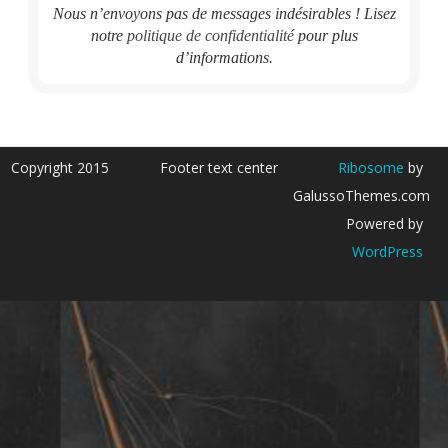
Nous n’envoyons pas de messages indésirables ! Lisez
notre
politique de confidentialité
pour plus
d’informations.
Copyright 2015
Footer text center
Ribosome
by
GalussoThemes.com
Powered by
WordPress