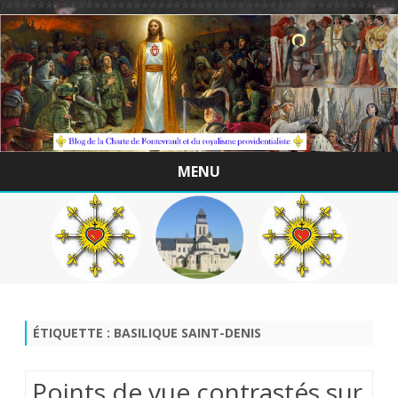
/*************************************************
MENU
Skip
to
content
ÉTIQUETTE :
BASILIQUE SAINT-DENIS
Points de vue contrastés sur