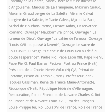
Chambly de la Charce
,
Marie-Thérèse future duchesse
d'Angoulême
,
Marquis de La Franquerie
,
Maximin Giraud
,
Maximin Giraud berger de La Salette
,
Mélanie Calvat
bergére de La Salette
,
Mélanie Calvet
,
Mgr de la Fare
,
Michel de Bourbon-Parme
,
Octave Aubry
,
Osservatore
Romano
,
Ouvrage ' Naudorrf vrai prince
,
Ouvrage " La
rumeur de Dieu"
,
Ouvrage "Le cahier de l'amour
,
Ouvrage
"Louis XVII : du passé à l’avenir"
,
Ouvrage Le sacre de
Louis XVII"
,
Ouvrage. "Le coeur de Louis XVII au delà du
doute l'espérance"
,
Padre Pio
,
Pape Léon XIII
,
Pape Pie VI
,
Pape Pie XI
,
Paul Barras
,
Petitval
,
Port-au-Prince (Haiti)
,
Président de la Charte Hervé Volto (H) CJA
,
Primat de
Lorraine
,
Prison du Temple (Paris)
,
Professeur Jean-
Jacques Cassiman
,
Reine de France Marie-Antoinette
,
République d'Haiti
,
République fédérale d'Allemagne
,
Restauration
,
Roi de France et de Navarre Charles X
,
Roi
de France et de Navarre Louis XVIII
,
Roi des Français
Louis-Philippe Ier
,
Roi Louis XVI de France
,
Rois de France