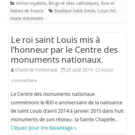
Action royaliste
,
Blogs et sites catholiques
,
Rois et
Saint-
Reines de France
Basilique Saint-Denis
,
Louis XVI
,
Denis
Marie-Antoinette
telle
Le roi saint Louis mis à
qu’elle
l’honneur par le Centre des
se
monuments nationaux.
présentait
Charte de Fontevrault
25 août 2014
Aucun
jusqu’en
sur
commentaire
1975
Le
Le Centre des monuments nationaux
roi
commémore le 800 e anniversaire de la naissance
de saint Louis d’avril 2014 à janvier 2015 dans huit
saint
monuments de son réseau : la Sainte Chapelle…
Louis
Cliquez pour lire davantage »
mis