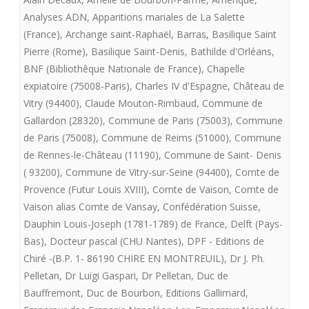
(H)
Analyses ADN
,
Apparitions mariales de La Salette
(France)
,
Archange saint-Raphaël
,
Barras
,
Basilique Saint
de
Pierre (Rome)
,
Basilique Saint-Denis
,
Bathilde d'Orléans
,
la
BNF (Bibliothêque Nationale de France)
,
Chapelle
Charte
expiatoire (75008-Paris)
,
Charles IV d'Espagne
,
Château de
Vitry (94400)
,
Claude Mouton-Rimbaud
,
Commune de
de
Gallardon (28320)
,
Commune de Paris (75003)
,
Commune
Fontevrault
de Paris (75008)
,
Commune de Reims (51000)
,
Commune
de Rennes-le-Château (11190)
,
Commune de Saint- Denis
présente
( 93200)
,
Commune de Vitry-sur-Seine (94400)
,
Comte de
LE
Provence (Futur Louis XVIII)
,
Comte de Vaison
,
Comte de
SACRE
Vaison alias Comte de Vansay
,
Confédération Suisse
,
Dauphin Louis-Joseph (1781-1789) de France
,
Delft (Pays-
DE
Bas)
,
Docteur pascal (CHU Nantes)
,
DPF - Editions de
LOUIS
Chiré -(B.P. 1- 86190 CHIRE EN MONTREUIL)
,
Dr J. Ph.
Pelletan
,
Dr Luigi Gaspari
,
Dr Pelletan
,
Duc de
XVII
Bauffremont
,
Duc de Bourbon
,
Editions Gallimard
,