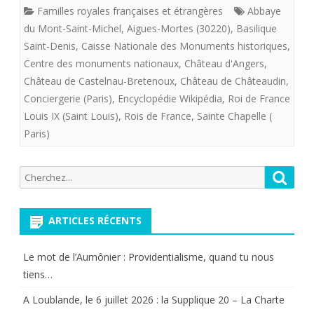
Familles royales françaises et étrangères
Abbaye
à
du Mont-Saint-Michel
,
Aigues-Mortes (30220)
,
Basilique
l’honneur
Saint-Denis
,
Caisse Nationale des Monuments historiques
,
Centre des monuments nationaux
,
Château d'Angers
,
par
Château de Castelnau-Bretenoux
,
Château de Châteaudin
,
le
Conciergerie (Paris)
,
Encyclopédie Wikipédia
,
Roi de France
Louis IX (Saint Louis)
,
Rois de France
,
Sainte Chapelle (
Centre
Paris)
des
monuments
Recherche
Reche
pour:
nationaux.
ARTICLES RÉCENTS
Le mot de l’Aumônier : Providentialisme, quand tu nous
tiens…
A Loublande, le 6 juillet 2026 : la Supplique 20 – La Charte