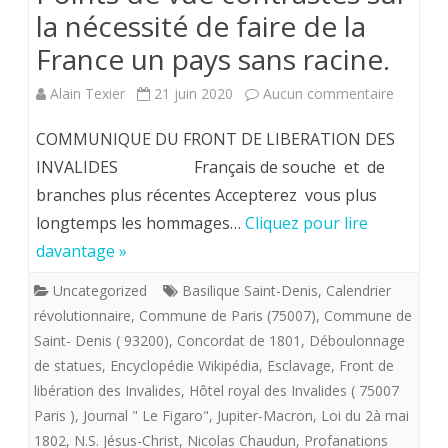
la nécessité de faire de la
France un pays sans racine.
sur
Alain Texier
21 juin 2020
Aucun commentaire
Points
COMMUNIQUE DU FRONT DE LIBERATION DES
de
INVALIDES Français de souche et de
branches plus récentes Accepterez vous plus
vue
longtemps les hommages…
Cliquez pour lire
contras
davantage »
sur
Uncategorized
Basilique Saint-Denis
,
Calendrier
la
révolutionnaire
,
Commune de Paris (75007)
,
Commune de
nécessit
Saint- Denis ( 93200)
,
Concordat de 1801
,
Déboulonnage
de statues
,
Encyclopédie Wikipédia
,
Esclavage
,
Front de
de
libération des Invalides
,
Hôtel royal des Invalides ( 75007
faire
Paris )
,
Journal " Le Figaro"
,
Jupiter-Macron
,
Loi du 2à mai
1802
,
N.S. Jésus-Christ
,
Nicolas Chaudun
,
Profanations
de