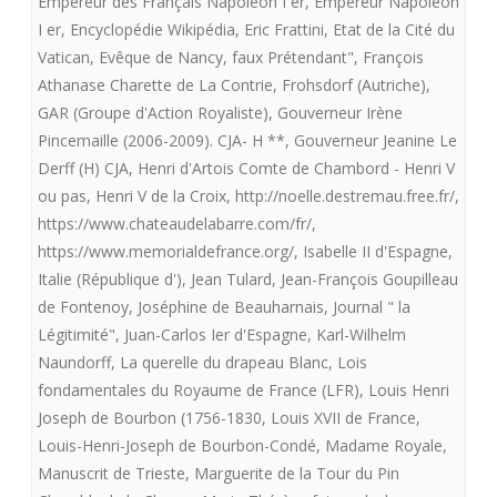
Empereur des Français Napoléon I er
,
Empereur Napoléon
I er
,
Encyclopédie Wikipédia
,
Eric Frattini
,
Etat de la Cité du
Vatican
,
Evêque de Nancy
,
faux Prétendant"
,
François
Athanase Charette de La Contrie
,
Frohsdorf (Autriche)
,
GAR (Groupe d'Action Royaliste)
,
Gouverneur Irène
Pincemaille (2006-2009). CJA- H **
,
Gouverneur Jeanine Le
Derff (H) CJA
,
Henri d'Artois Comte de Chambord - Henri V
ou pas
,
Henri V de la Croix
,
http://noelle.destremau.free.fr/
,
https://www.chateaudelabarre.com/fr/
,
https://www.memorialdefrance.org/
,
Isabelle II d'Espagne
,
Italie (République d')
,
Jean Tulard
,
Jean-François Goupilleau
de Fontenoy
,
Joséphine de Beauharnais
,
Journal " la
Légitimité"
,
Juan-Carlos Ier d'Espagne
,
Karl-Wilhelm
Naundorff
,
La querelle du drapeau Blanc
,
Lois
fondamentales du Royaume de France (LFR)
,
Louis Henri
Joseph de Bourbon (1756-1830
,
Louis XVII de France
,
Louis-Henri-Joseph de Bourbon-Condé
,
Madame Royale
,
Manuscrit de Trieste
,
Marguerite de la Tour du Pin