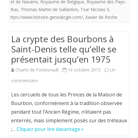
et de Navarre
,
Royaume de Belgique
,
Royaume des Pays-
Bas
,
Thomas Martin de Gallardon
,
Tsar Nicolas II
,
ttps://www.histoire-genealogie.com/
,
Xavier de Roche
La crypte des Bourbons à
Saint-Denis telle qu’elle se
présentait jusqu’en 1975
Charte de Fontevrault
16 octobre 2015
Un
sur
commentaire
La
Les cercueils de tous les Princes de la Maison de
crypte
Bourbon, conformément à la tradition observée
pendant tout l’Ancien Régime, n’étaient pas
des
enterrés, mais simplement posés sur des tréteaux
Bourbons
;…
Cliquez pour lire davantage »
à