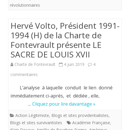
révolutionnaires
la
France
Hervé Volto, Président 1991-
un
1994 (H) de la Charte de
pays
Fontevrault présente LE
sans
SACRE DE LOUIS XVII
racine.
Charte de Fontevrault
4 juin 2019
4
sur
commentaires
Hervé
L’analyse à laquelle conduit le lien donné
Volto,
immédiatement ci-aprés, et dédiée , elle,
…
Cliquez pour lire davantage »
Président
1991-
Action Légitimiste
,
Blogs et sites providentialistes
,
Blogs et sites survivantistes
Académie Française
,
1994
Alain Decaux
,
Amélie de Bourbon-Parme
,
Amérique
,