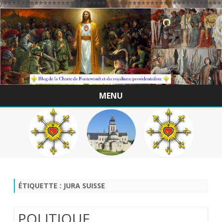
/*************************************************
MENU
Skip
to
content
ÉTIQUETTE :
JURA SUISSE
POLITIQUE