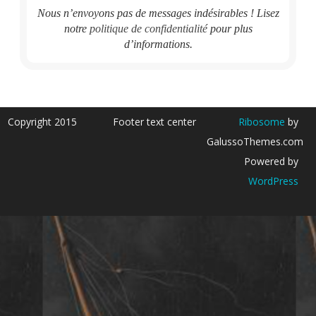
Nous n’envoyons pas de messages indésirables ! Lisez
notre
politique de confidentialité
pour plus
d’informations.
Copyright 2015
Footer text center
Ribosome
by
GalussoThemes.com
Powered by
WordPress