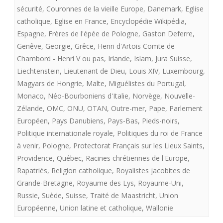
sécurité
,
Couronnes de la vieille Europe
,
Danemark
,
Eglise
catholique
,
Eglise en France
,
Encyclopédie Wikipédia
,
Espagne
,
Frères de l'épée de Pologne
,
Gaston Deferre
,
Genêve
,
Georgie
,
Grêce
,
Henri d'Artois Comte de
Chambord - Henri V ou pas
,
Irlande
,
Islam
,
Jura Suisse
,
Liechtenstein
,
Lieutenant de Dieu
,
Louis XIV
,
Luxembourg
,
Magyars de Hongrie
,
Malte
,
Miguélistes du Portugal
,
Monaco
,
Néo-Bourboniens d'Italie
,
Norvège
,
Nouvelle-
Zélande
,
OMC
,
ONU
,
OTAN
,
Outre-mer
,
Pape
,
Parlement
Européen
,
Pays Danubiens
,
Pays-Bas
,
Pieds-noirs
,
Politique internationale royale
,
Politiques du roi de France
à venir
,
Pologne
,
Protectorat Français sur les Lieux Saints
,
Providence
,
Québec
,
Racines chrétiennes de l'Europe
,
Rapatriés
,
Religion catholique
,
Royalistes jacobites de
Grande-Bretagne
,
Royaume des Lys
,
Royaume-Uni
,
Russie
,
Suède
,
Suisse
,
Traité de Maastricht
,
Union
Européenne
,
Union latine et catholique
,
Wallonie