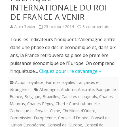
INTERNATIONALE DU ROI
DE FRANCE A VENIR
sur
Alain Texier
25 octobre 2014
8 commentaires
POLITI
Tous les indicateurs l’indiquent: l’Allemagne entre
INTERN
dans une phase de déclin économique et, dans dix
ans, la France retrouvera sa place de première
DU
puissance économique de l’Europe. On comprend
ROI
l’inquiétude…
Cliquez pour lire davantage »
DE
Action royaliste
,
Familles royales françaises et
FRANC
étrangères
Allemagne
,
Andorre
,
Australie
,
Banque de
A
France
,
Belgique
,
Bruxelles
,
Carlistes espagnols
,
Charles
Maurras
,
Charles Péguy
,
Charte Constitutionnelle
VENIR
Catholique et Royale
,
Chine
,
Chrétiens d'Orient
,
Commission Européénne
,
Conseil d'Empire
,
Conseil de
l'Union Européenne
,
Conseil de l’Europe
,
Conseil de