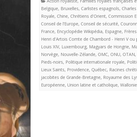
Action royaliste
,
Familles royales françaises 
Belgique
,
Bruxelles
,
Carlistes espagnols
,
Charles
Royale
,
Chine
,
Chrétiens d'Orient
,
Commission E
Conseil de l’Europe
,
Conseil de sécurité
,
Couronne
France
,
Encyclopédie Wikipédia
,
Espagne
,
Frères
Henri d'Artois Comte de Chambord - Henri V ou 
Louis XIV
,
Luxembourg
,
Magyars de Hongrie
,
Ma
Norvège
,
Nouvelle-Zélande
,
OMC
,
ONU
,
OTAN
Pieds-noirs
,
Politique internationale royale
,
Polit
Lieux Saints
,
Providence
,
Québec
,
Racines chrét
jacobites de Grande-Bretagne
,
Royaume des Ly
Européenne
,
Union latine et catholique
,
Wallonie