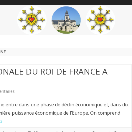
content
THÉME
AUTEUR
’ÉTENDARD
NNE
ONALE DU ROI DE FRANCE A
sur
ntaires
POLITIQUE
agne entre dans une phase de déclin économique et, dans dix
INTERNATIONALE
remière puissance économique de l’Europe. On comprend
 »
DU