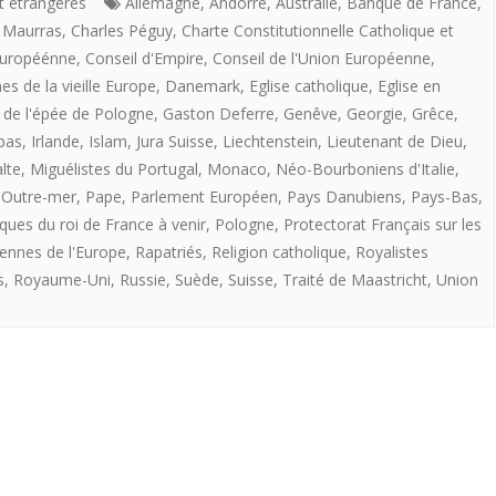
ROI
et étrangères
Allemagne
,
Andorre
,
Australie
,
Banque de France
,
 Maurras
,
Charles Péguy
,
Charte Constitutionnelle Catholique et
DE
uropéénne
,
Conseil d'Empire
,
Conseil de l'Union Européenne
,
FRANCE
s de la vieille Europe
,
Danemark
,
Eglise catholique
,
Eglise en
 de l'épée de Pologne
,
Gaston Deferre
,
Genêve
,
Georgie
,
Grêce
,
A
pas
,
Irlande
,
Islam
,
Jura Suisse
,
Liechtenstein
,
Lieutenant de Dieu
,
VENIR
lte
,
Miguélistes du Portugal
,
Monaco
,
Néo-Bourboniens d'Italie
,
,
Outre-mer
,
Pape
,
Parlement Européen
,
Pays Danubiens
,
Pays-Bas
,
iques du roi de France à venir
,
Pologne
,
Protectorat Français sur les
iennes de l'Europe
,
Rapatriés
,
Religion catholique
,
Royalistes
s
,
Royaume-Uni
,
Russie
,
Suède
,
Suisse
,
Traité de Maastricht
,
Union