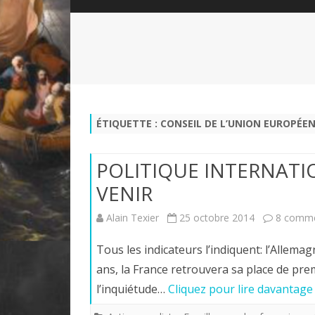
QUI SOMMES-NOUS?
ABÉCÉDAIRE DE LA CHARTE
LE FONDATEUR DE LA CHARTE
QUESTIONS/RÉPONSES
HISTORIQUE DES RENCONTRES
DÉVOTION AU SACRÉ-COEUR
L
NOUS SOUTENIR
LE ROYALISME RÉGENTISME
ÉTIQUETTE :
CONSEIL DE L’UNION EUROPÉE
QUIÉTISME?
POLITIQUE INTERNATI
VENIR
Alain Texier
25 octobre 2014
8 comme
Tous les indicateurs l’indiquent: l’Allem
ans, la France retrouvera sa place de p
l’inquiétude…
Cliquez pour lire davantage