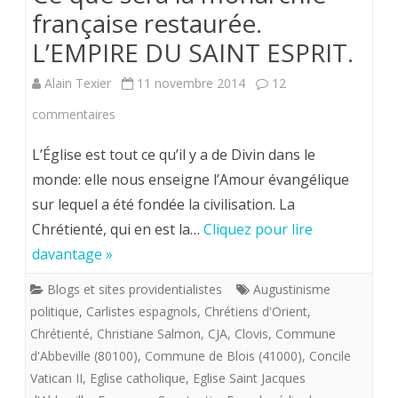
française restaurée.
L’EMPIRE DU SAINT ESPRIT.
Alain Texier
11 novembre 2014
12
sur
commentaires
Ce
L’Église est tout ce qu’il y a de Divin dans le
que
monde: elle nous enseigne l’Amour évangélique
sur lequel a été fondée la civilisation. La
sera
Chrétienté, qui en est la…
Cliquez pour lire
la
davantage »
monarchie
Blogs et sites providentialistes
Augustinisme
française
politique
,
Carlistes espagnols
,
Chrétiens d'Orient
,
restaurée.
Chrétienté
,
Christiane Salmon
,
CJA
,
Clovis
,
Commune
d'Abbeville (80100)
,
Commune de Blois (41000)
,
Concile
L’EMPIRE
Vatican II
,
Eglise catholique
,
Eglise Saint Jacques
DU