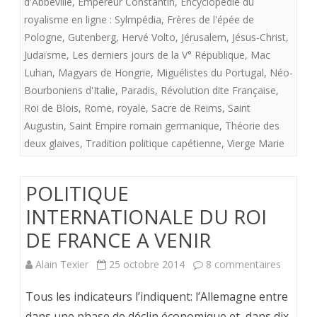
d'Abbeville
,
Empereur Constantin
,
Encyclopédie du
royalisme en ligne : Sylmpédia
,
Frères de l'épée de
SAINT
Pologne
,
Gutenberg
,
Hervé Volto
,
Jérusalem
,
Jésus-Christ
,
ESPRIT.
Judaïsme
,
Les derniers jours de la V° République
,
Mac
Luhan
,
Magyars de Hongrie
,
Miguélistes du Portugal
,
Néo-
Bourboniens d'Italie
,
Paradis
,
Révolution dite Française
,
Roi de Blois
,
Rome
,
royale
,
Sacre de Reims
,
Saint
Augustin
,
Saint Empire romain germanique
,
Théorie des
deux glaives
,
Tradition politique capétienne
,
Vierge Marie
POLITIQUE
INTERNATIONALE DU ROI
DE FRANCE A VENIR
sur
Alain Texier
25 octobre 2014
8 commentaires
POLITI
Tous les indicateurs l’indiquent: l’Allemagne entre
INTERN
dans une phase de déclin économique et, dans dix