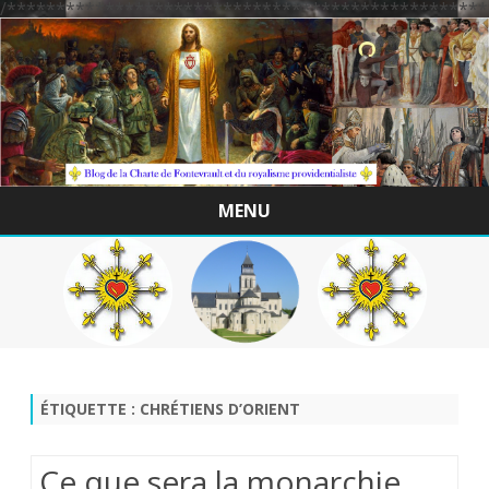
/*************************************************
MENU
Skip
to
content
ÉTIQUETTE :
CHRÉTIENS D’ORIENT
Ce que sera la monarchie