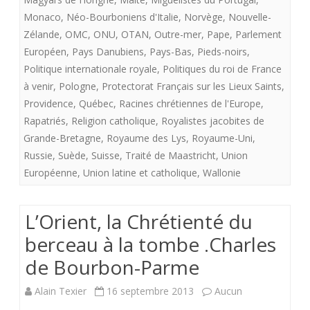
Monaco
,
Néo-Bourboniens d'Italie
,
Norvège
,
Nouvelle-
Zélande
,
OMC
,
ONU
,
OTAN
,
Outre-mer
,
Pape
,
Parlement
Européen
,
Pays Danubiens
,
Pays-Bas
,
Pieds-noirs
,
Politique internationale royale
,
Politiques du roi de France
à venir
,
Pologne
,
Protectorat Français sur les Lieux Saints
,
Providence
,
Québec
,
Racines chrétiennes de l'Europe
,
Rapatriés
,
Religion catholique
,
Royalistes jacobites de
Grande-Bretagne
,
Royaume des Lys
,
Royaume-Uni
,
Russie
,
Suède
,
Suisse
,
Traité de Maastricht
,
Union
Européenne
,
Union latine et catholique
,
Wallonie
L’Orient, la Chrétienté du
berceau à la tombe .Charles
de Bourbon-Parme
Alain Texier
16 septembre 2013
Aucun