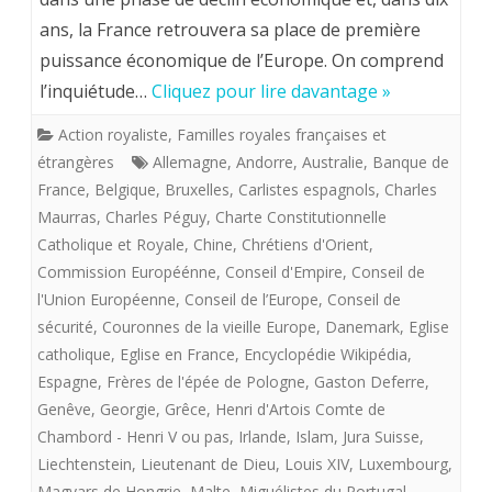
ans, la France retrouvera sa place de première
DU
puissance économique de l’Europe. On comprend
ROI
l’inquiétude…
Cliquez pour lire davantage »
DE
Action royaliste
,
Familles royales françaises et
FRANC
étrangères
Allemagne
,
Andorre
,
Australie
,
Banque de
A
France
,
Belgique
,
Bruxelles
,
Carlistes espagnols
,
Charles
Maurras
,
Charles Péguy
,
Charte Constitutionnelle
VENIR
Catholique et Royale
,
Chine
,
Chrétiens d'Orient
,
Commission Européénne
,
Conseil d'Empire
,
Conseil de
l'Union Européenne
,
Conseil de l’Europe
,
Conseil de
sécurité
,
Couronnes de la vieille Europe
,
Danemark
,
Eglise
catholique
,
Eglise en France
,
Encyclopédie Wikipédia
,
Espagne
,
Frères de l'épée de Pologne
,
Gaston Deferre
,
Genêve
,
Georgie
,
Grêce
,
Henri d'Artois Comte de
Chambord - Henri V ou pas
,
Irlande
,
Islam
,
Jura Suisse
,
Liechtenstein
,
Lieutenant de Dieu
,
Louis XIV
,
Luxembourg
,
Magyars de Hongrie
,
Malte
,
Miguélistes du Portugal
,