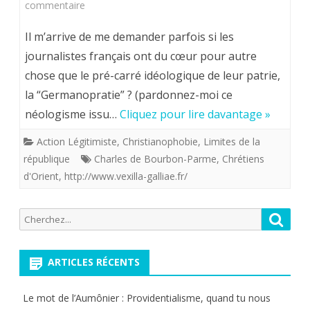
sur
commentaire
L’Orient,
Il m’arrive de me demander parfois si les
la
journalistes français ont du cœur pour autre
chose que le pré-carré idéologique de leur patrie,
Chrétienté
la “Germanopratie” ? (pardonnez-moi ce
du
néologisme issu…
Cliquez pour lire davantage »
berceau
Action Légitimiste
,
Christianophobie
,
Limites de la
à
république
Charles de Bourbon-Parme
,
Chrétiens
la
d'Orient
,
http://www.vexilla-galliae.fr/
tombe
Recherche
Reche
.Charles
pour:
de
ARTICLES RÉCENTS
Bourbon-
Parme
Le mot de l’Aumônier : Providentialisme, quand tu nous