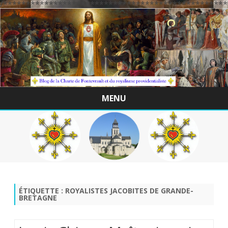
/*************************************************
MENU
Skip
to
content
ÉTIQUETTE :
ROYALISTES JACOBITES DE GRANDE-
BRETAGNE