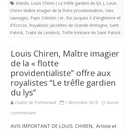
«
Irlande
,
Louis Chiren ( Le trêfle gardien du lys )
,
Louis
Chiren Maître imagier de la flotte providentialiste
,
Oies
flotte
sauvages
,
Pape Celestin I er
,
Roi Jacques II d'Angleterre et
providentialiste”
d'Ecosse
,
Royalistes jacobites de Grande-Bretagne
,
Saint
offre
Patrick
,
Traité de Limérick
,
Tréfle trinitaire de Saint Patrick
aux
Louis Chiren, Maître imagier
royalistes
de la « flotte
“Le
providentialiste” offre aux
trêfle
royalistes “Le trêfle gardien
gardien
du lys”
du
Charte de Fontevrault
1 décembre 2019
Aucun
lys"
sur
commentaire
Louis
AVIS IMPORTANT DE LOUIS CHIREN, Artiste et