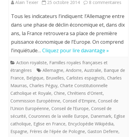
sur
Alain Texier
25 octobre 2014
8 commentaires
gardien
POLITI
du
Tous les indicateurs l’indiquent: l’Allemagne entre
INTERN
dans une phase de déclin économique et, dans dix
lys”
ans, la France retrouvera sa place de première
DU
puissance économique de l’Europe. On comprend
ROI
l’inquiétude…
Cliquez pour lire davantage »
DE
Action royaliste
,
Familles royales françaises et
FRANC
étrangères
Allemagne
,
Andorre
,
Australie
,
Banque de
A
France
,
Belgique
,
Bruxelles
,
Carlistes espagnols
,
Charles
Maurras
,
Charles Péguy
,
Charte Constitutionnelle
VENIR
Catholique et Royale
,
Chine
,
Chrétiens d'Orient
,
Commission Européénne
,
Conseil d'Empire
,
Conseil de
l'Union Européenne
,
Conseil de l’Europe
,
Conseil de
sécurité
,
Couronnes de la vieille Europe
,
Danemark
,
Eglise
catholique
,
Eglise en France
,
Encyclopédie Wikipédia
,
Espagne
,
Frères de l'épée de Pologne
,
Gaston Deferre
,