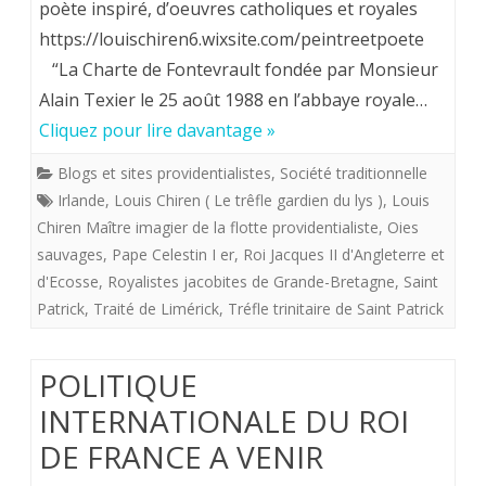
Chiren,
poète inspiré, d’oeuvres catholiques et royales
https://louischiren6.wixsite.com/peintreetpoete
Maître
“La Charte de Fontevrault fondée par Monsieur
imagier
Alain Texier le 25 août 1988 en l’abbaye royale…
de
Cliquez pour lire davantage »
la
Blogs et sites providentialistes
,
Société traditionnelle
«
Irlande
,
Louis Chiren ( Le trêfle gardien du lys )
,
Louis
Chiren Maître imagier de la flotte providentialiste
,
Oies
flotte
sauvages
,
Pape Celestin I er
,
Roi Jacques II d'Angleterre et
providentialiste”
d'Ecosse
,
Royalistes jacobites de Grande-Bretagne
,
Saint
offre
Patrick
,
Traité de Limérick
,
Tréfle trinitaire de Saint Patrick
aux
POLITIQUE
royalistes
INTERNATIONALE DU ROI
“Le
DE FRANCE A VENIR
trêfle