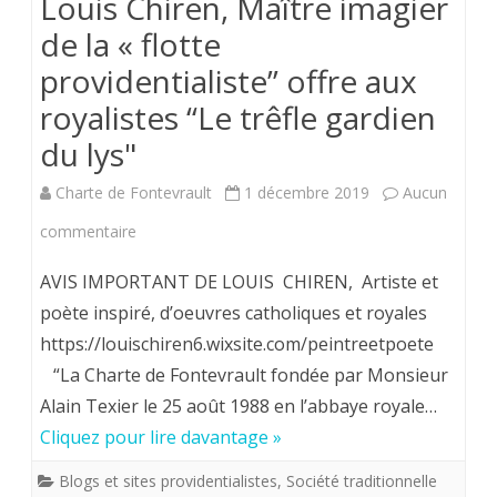
Louis Chiren, Maître imagier
de la « flotte
providentialiste” offre aux
royalistes “Le trêfle gardien
du lys"
Charte de Fontevrault
1 décembre 2019
Aucun
sur
commentaire
Louis
AVIS IMPORTANT DE LOUIS CHIREN, Artiste et
Chiren,
poète inspiré, d’oeuvres catholiques et royales
https://louischiren6.wixsite.com/peintreetpoete
Maître
“La Charte de Fontevrault fondée par Monsieur
imagier
Alain Texier le 25 août 1988 en l’abbaye royale…
de
Cliquez pour lire davantage »
la
Blogs et sites providentialistes
,
Société traditionnelle