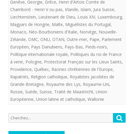
Genêve
,
Georgie
,
Grêce
,
Henri d'Artois Comte de
Chambord - Henri V ou pas
,
Irlande
,
Islam
,
Jura Suisse
,
Liechtenstein
,
Lieutenant de Dieu
,
Louis XIV
,
Luxembourg
,
Magyars de Hongrie
,
Malte
,
Miguélistes du Portugal
,
Monaco
,
Néo-Bourboniens d'Italie
,
Norvège
,
Nouvelle-
Zélande
,
OMC
,
ONU
,
OTAN
,
Outre-mer
,
Pape
,
Parlement
Européen
,
Pays Danubiens
,
Pays-Bas
,
Pieds-noirs
,
Politique internationale royale
,
Politiques du roi de France
à venir
,
Pologne
,
Protectorat Français sur les Lieux Saints
,
Providence
,
Québec
,
Racines chrétiennes de l'Europe
,
Rapatriés
,
Religion catholique
,
Royalistes jacobites de
Grande-Bretagne
,
Royaume des Lys
,
Royaume-Uni
,
Russie
,
Suède
,
Suisse
,
Traité de Maastricht
,
Union
Européenne
,
Union latine et catholique
,
Wallonie
Recherche
Reche
pour: