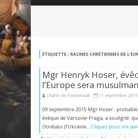
QUI SOMMES-NOUS?
ABÉCÉDAIRE DE LA CHARTE
LE FONDATEUR DE LA CHARTE
QUESTIONS/RÉPONSES
HISTORIQUE DES RENCONTRES
DÉVOTION AU SACRÉ-COEUR
L
NOUS SOUTENIR
LE ROYALISME RÉGENTISME
ÉTIQUETTE :
RACINES CHRÉTIENNES DE L’EU
QUIÉTISME?
Mgr Henryk Hoser, évêq
l’Europe sera musulma
Charte de Fontevrault
11 septembre 2015
09 septembre 2015 Mgr Hoser : probabl
évêque de Varsovie-Praga, a souligné que 
Donbass (l’Ukraine…
Cliquez pour lire da