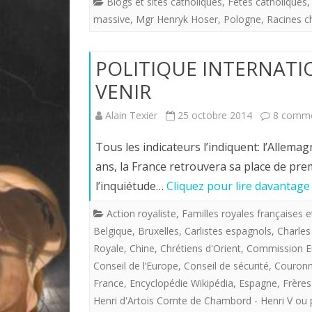
Blogs et sites catholiques
,
Fêtes catholiques
massive
,
Mgr Henryk Hoser
,
Pologne
,
Racines c
POLITIQUE INTERNATI
VENIR
Alain Texier
25 octobre 2014
8 comme
Tous les indicateurs l’indiquent: l’Allem
ans, la France retrouvera sa place de p
l’inquiétude…
Cliquez pour lire davantage
Action royaliste
,
Familles royales françaises 
Belgique
,
Bruxelles
,
Carlistes espagnols
,
Charles
Royale
,
Chine
,
Chrétiens d'Orient
,
Commission E
Conseil de l’Europe
,
Conseil de sécurité
,
Couronne
France
,
Encyclopédie Wikipédia
,
Espagne
,
Frères
Henri d'Artois Comte de Chambord - Henri V ou 