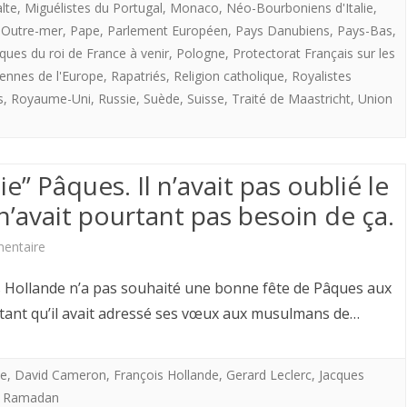
lte
,
Miguélistes du Portugal
,
Monaco
,
Néo-Bourboniens d'Italie
,
,
Outre-mer
,
Pape
,
Parlement Européen
,
Pays Danubiens
,
Pays-Bas
,
iques du roi de France à venir
,
Pologne
,
Protectorat Français sur les
iennes de l'Europe
,
Rapatriés
,
Religion catholique
,
Royalistes
s
,
Royaume-Uni
,
Russie
,
Suède
,
Suisse
,
Traité de Maastricht
,
Union
e” Pâques. Il n’avait pas oublié le
n’avait pourtant pas besoin de ça.
sur
entaire
François
ois Hollande n’a pas souhaité une bonne fête de Pâques aux
Hollande
rtant qu’il avait adressé ses vœux aux musulmans de…
“oublie”
Pâques.
le
,
David Cameron
,
François Hollande
,
Gerard Leclerc
,
Jacques
,
Ramadan
Il