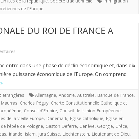
évêque
,
Limites de la république
,
Société traditionnelle
Immigration
hrétiennes de l'Europe
de
Varsovie
ONALE DU ROI DE FRANCE A
:
“Probablement,
sur
ntaires
l’Europe
POLITIQUE
agne entre dans une phase de déclin économique et, dans dix
sera
INTERNATIONALE
remière puissance économique de l’Europe. On comprend
musulmane”
 »
DU
ROI
et étrangères
Allemagne
,
Andorre
,
Australie
,
Banque de France
,
 Maurras
,
Charles Péguy
,
Charte Constitutionnelle Catholique et
DE
uropéénne
,
Conseil d'Empire
,
Conseil de l'Union Européenne
,
FRANCE
s de la vieille Europe
,
Danemark
,
Eglise catholique
,
Eglise en
 de l'épée de Pologne
,
Gaston Deferre
,
Genêve
,
Georgie
,
Grêce
,
A
pas
,
Irlande
,
Islam
,
Jura Suisse
,
Liechtenstein
,
Lieutenant de Dieu
,
VENIR