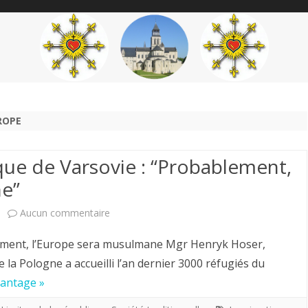
content
THÉME
AUTEUR
’ÉTENDARD
ROPE
ue de Varsovie : “Probablement,
ne”
sur
Aucun commentaire
Mgr
ement, l’Europe sera musulmane Mgr Henryk Hoser,
Henryk
la Pologne a accueilli l’an dernier 3000 réfugiés du
vantage »
Hoser,