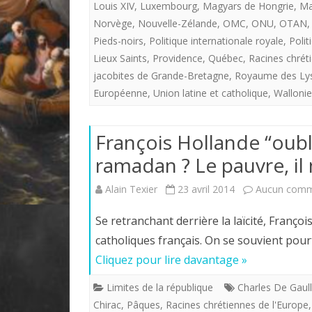
Louis XIV
,
Luxembourg
,
Magyars de Hongrie
,
Ma
Norvège
,
Nouvelle-Zélande
,
OMC
,
ONU
,
OTAN
Pieds-noirs
,
Politique internationale royale
,
Polit
Lieux Saints
,
Providence
,
Québec
,
Racines chrét
jacobites de Grande-Bretagne
,
Royaume des Ly
Européenne
,
Union latine et catholique
,
Wallonie
François Hollande “oubli
ramadan ? Le pauvre, il 
Alain Texier
23 avril 2014
Aucun comm
Se retranchant derrière la laïcité, Franç
catholiques français. On se souvient pou
Cliquez pour lire davantage »
Limites de la république
Charles De Gaul
Chirac
,
Pâques
,
Racines chrétiennes de l'Europe