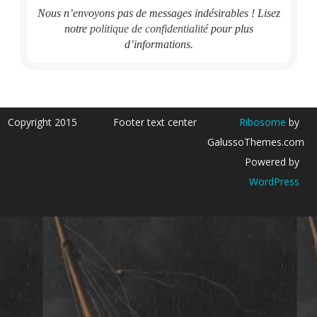
Nous n’envoyons pas de messages indésirables ! Lisez
notre
politique de confidentialité
pour plus
d’informations.
Copyright 2015
Footer text center
Ribosome
by
GalussoThemes.com
Powered by
WordPress