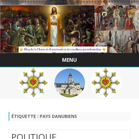
/*************************************************
MENU
Skip
to
content
ÉTIQUETTE :
PAYS DANUBIENS
POLITIQUE