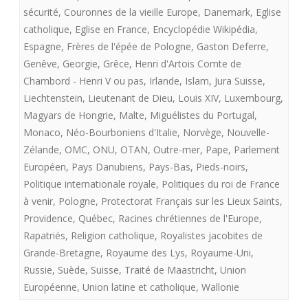
sécurité
,
Couronnes de la vieille Europe
,
Danemark
,
Eglise
catholique
,
Eglise en France
,
Encyclopédie Wikipédia
,
Espagne
,
Frères de l'épée de Pologne
,
Gaston Deferre
,
Genêve
,
Georgie
,
Grêce
,
Henri d'Artois Comte de
Chambord - Henri V ou pas
,
Irlande
,
Islam
,
Jura Suisse
,
Liechtenstein
,
Lieutenant de Dieu
,
Louis XIV
,
Luxembourg
,
Magyars de Hongrie
,
Malte
,
Miguélistes du Portugal
,
Monaco
,
Néo-Bourboniens d'Italie
,
Norvège
,
Nouvelle-
Zélande
,
OMC
,
ONU
,
OTAN
,
Outre-mer
,
Pape
,
Parlement
Européen
,
Pays Danubiens
,
Pays-Bas
,
Pieds-noirs
,
Politique internationale royale
,
Politiques du roi de France
à venir
,
Pologne
,
Protectorat Français sur les Lieux Saints
,
Providence
,
Québec
,
Racines chrétiennes de l'Europe
,
Rapatriés
,
Religion catholique
,
Royalistes jacobites de
Grande-Bretagne
,
Royaume des Lys
,
Royaume-Uni
,
Russie
,
Suède
,
Suisse
,
Traité de Maastricht
,
Union
Européenne
,
Union latine et catholique
,
Wallonie