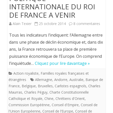
INTERNATIONALE DU ROI
DE FRANCE A VENIR
sur
Alain Texier
25 octobre 2014
8 commentaires
POLITI
Tous les indicateurs l’indiquent: l’Allemagne entre
INTERN
dans une phase de déclin économique et, dans dix
ans, la France retrouvera sa place de première
DU
puissance économique de l’Europe. On comprend
ROI
l’inquiétude…
Cliquez pour lire davantage »
DE
Action royaliste
,
Familles royales françaises et
FRANC
étrangères
Allemagne
,
Andorre
,
Australie
,
Banque de
A
France
,
Belgique
,
Bruxelles
,
Carlistes espagnols
,
Charles
Maurras
,
Charles Péguy
,
Charte Constitutionnelle
VENIR
Catholique et Royale
,
Chine
,
Chrétiens d'Orient
,
Commission Européénne
,
Conseil d'Empire
,
Conseil de
l'Union Européenne
,
Conseil de l’Europe
,
Conseil de